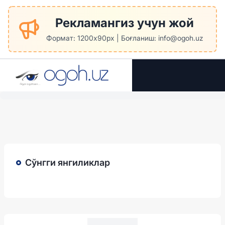
Рекламангиз учун жой
Формат: 1200x90px | Боғланиш: info@ogoh.uz
Сўнгги янгиликлар