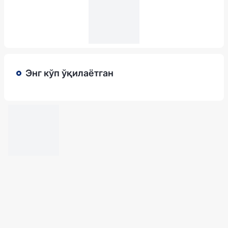
Энг кўп ўқилаётган