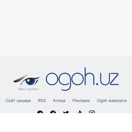
Сайт ҳақида
RSS
Алоқа
Реклама
Ogoh жамоаси
«OGOH.UZ»
сайтида эълон қилинган материаллардан