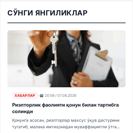
кўнгил» ва «Меҳр» каби қатор фильмлар
СЎНГИ ЯНГИЛИКЛАР
ҳамда миллий телесериалларда турли
образларни ижро этган.
ХАБАРЛАР
•
20:59 / 07.08.2026
Риэлторлик фаолияти қонун билан тартибга
солинди
Қонунга асосан, риэлторлар махсус ўқув дастурини
тугатиб, малака имтиҳонидан муваффақиятли ўтгач,