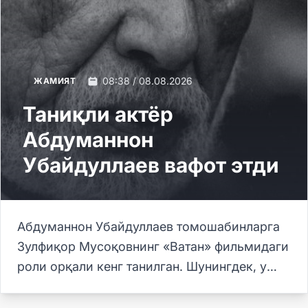
08:38 / 08.08.2026
ЖАМИЯТ
Таниқли актёр
Абдуманнон
Убайдуллаев вафот этди
Абдуманнон Убайдуллаев томошабинларга
Зулфиқор Мусоқовнинг «Ватан» фильмидаги
роли орқали кенг танилган. Шунингдек, у
«Омад», «Сўнгги лаҳза», «Ҳижрон»,
«Назар», «Йигит йиғламасин», «Алданган