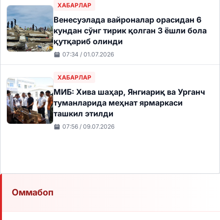
ХАБАРЛАР
Венесуэлада вайроналар орасидан 6
кундан сўнг тирик қолган 3 ёшли бола
қутқариб олинди
07:34 / 01.07.2026
ХАБАРЛАР
МИБ: Хива шаҳар, Янгиариқ ва Урганч
туманларида меҳнат ярмаркаси
ташкил этилди
07:56 / 09.07.2026
Оммабоп