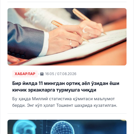
штрих кодли малака сертификати олади. Улар фақат
риэлторлик ташкилоти таркибида ва сертификат
асосида фаолият юритиши мумкин.
ХАБАРЛАР
•
16:05 / 07.08.2026
Бир йилда 11 мингдан ортиқ аёл ўзидан ёши
кичик эркакларга турмушга чиқди
Бу ҳақда Миллий статистика қўмитаси маълумот
берди. Энг кўп ҳолат Тошкент шаҳрида кузатилган.