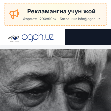
Рекламангиз учун жой
Формат: 1200x90px | Боғланиш: info@ogoh.uz