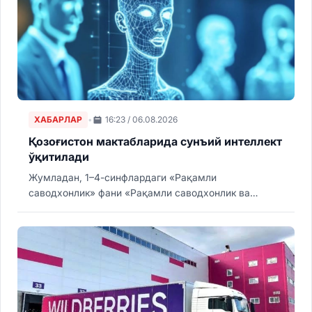
ХАБАРЛАР
•
16:23 / 06.08.2026
Қозоғистон мактабларида сунъий интеллект
ўқитилади
Жумладан, 1–4-синфлардаги «Рақамли
саводхонлик» фани «Рақамли саводхонлик ва
сунъий интеллект», 5–11-синфлардаги
«Информатика» эса «Информатика ва сунъий
интеллект» фанига ўзгартирилади.