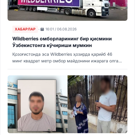
ХАБАРЛАР
•
16:01 / 06.08.2026
Wildberries омборларининг бир қисмини
Ўзбекистонга кўчириши мумкин
Қозоғистонда эса Wildberries ҳозирда қарийб 46
минг квадрат метр омбор майдонини ижарага олган.
Компания яна 260 минг квадрат метрлик омборлар
қуришни режалаштирмоқда.