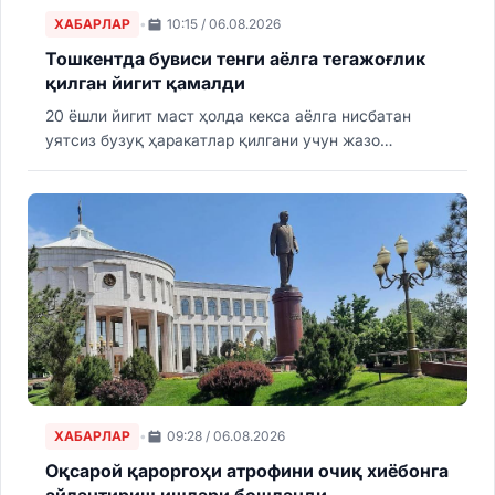
ХАБАРЛАР
•
10:15 / 06.08.2026
Тошкентда бувиси тенги аёлга тегажоғлик
қилган йигит қамалди
20 ёшли йигит маст ҳолда кекса аёлга нисбатан
уятсиз бузуқ ҳаракатлар қилгани учун жазо
тайинланди.
ХАБАРЛАР
•
09:28 / 06.08.2026
Оқсарой қароргоҳи атрофини очиқ хиёбонга