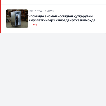
09:37 / 24.07.2026
Японияда аномал иссиқдан қутқарувчи
«музлатгичлар» синовдан ўтказилмоқда
117