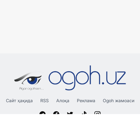
Сайт ҳақида
RSS
Алоқа
Реклама
Ogoh жамоаси
«OGOH.UZ»
сайтида эълон қилинган материаллардан
нусха кўчириш, тарқатиш ва бошқа шаклларда фойдаланиш