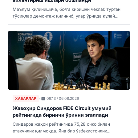
айлантириш ишлари бошланди
Маълум қилинишича, боғга киришни чеклаб турган
тўсиқлар демонтаж қилиниб, улар ўрнида қулай
кириш йўлаклари ҳамда ўзаро боғланган пиёдалар
йўлаклари тармоғи барпо этилади. Ҳудудда
ногиронлиги бўлган шахслар, кексалар, болали
оилалар ва болалар аравачасидаги ташриф
буюрувчилар учун тўсиқсиз муҳит яратиш
режалаштирилган.
ХАБАРЛАР
•
09:13 / 06.08.2026
Жавоҳир Синдоров FIDE Circuit умумий
рейтингида биринчи ўринни эгаллади
Синдаров жаҳон рейтингида 75,28 очко билан
етакчилик қилмоқда. Яна бир ўзбекистонлик
Нодирбек Абдусатторов иккинчи ўринда.