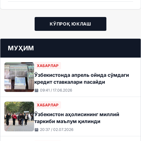
КЎПРОҚ ЮКЛАШ
МУҲИМ
ХАБАРЛАР
Ўзбекистонда апрель ойида сўмдаги
кредит ставкалари пасайди
09:41 / 17.06.2026
ХАБАРЛАР
Ўзбекистон аҳолисининг миллий
таркиби маълум қилинди
20:37 / 02.07.2026