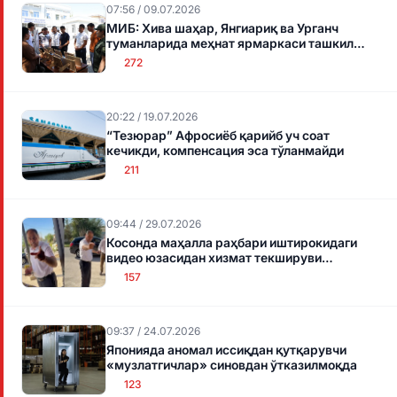
07:56 / 09.07.2026
МИБ: Хива шаҳар, Янгиариқ ва Урганч
туманларида меҳнат ярмаркаси ташкил
этилди
272
20:22 / 19.07.2026
“Тезюрар” Афросиёб қарийб уч соат
кечикди, компенсация эса тўланмайди
211
09:44 / 29.07.2026
Косонда маҳалла раҳбари иштирокидаги
видео юзасидан хизмат текшируви
бошланди
157
09:37 / 24.07.2026
Японияда аномал иссиқдан қутқарувчи
«музлатгичлар» синовдан ўтказилмоқда
123