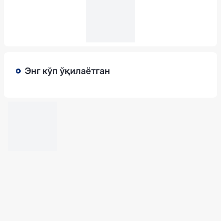
Энг кўп ўқилаётган