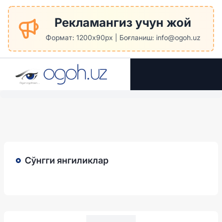
Рекламангиз учун жой
Формат: 1200x90px | Боғланиш: info@ogoh.uz
Сўнгги янгиликлар