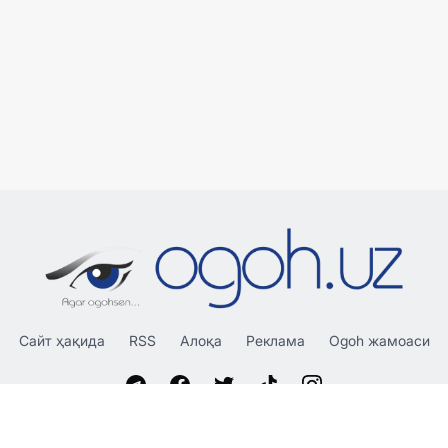
Сайт ҳақида
RSS
Алоқа
Реклама
Ogoh жамоаси
«OGOH.UZ»
сайтида эълон қилинган материаллардан