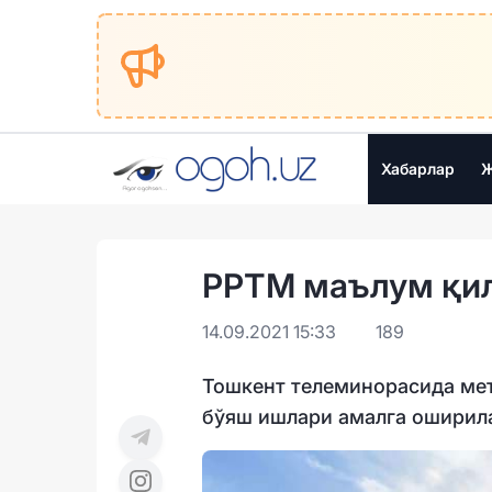
Хабарлар
Ж
РРТМ маълум қи
14.09.2021 15:33
189
Тошкент телеминорасида мет
бўяш ишлари амалга оширил