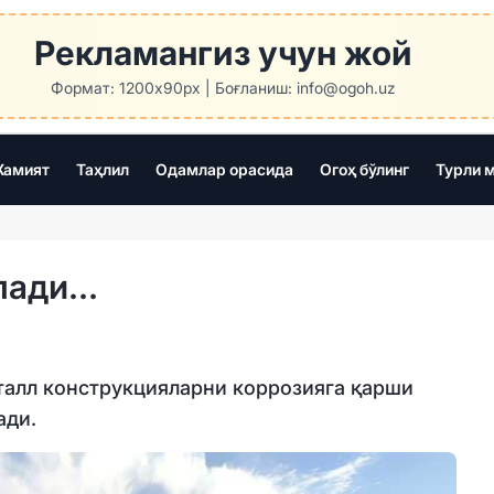
Рекламангиз учун жой
Формат: 1200x90px | Боғланиш: info@ogoh.uz
амият
Таҳлил
Одамлар орасида
Огоҳ бўлинг
Турли 
лади…
алл конструкцияларни коррозияга қарши
ади.