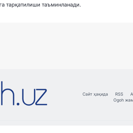
га тарқатилиши таъминланади.
Сайт ҳақида
RSS
А
Ogoh жа
рдан нусха кўчириш, тарқатиш