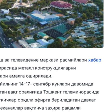
ш ва телевидение маркази расмийлари
хабар
орасида металл конструкцияларни
ари амалга оширилади.
йилнинг 14-17- сентябр кунлари давомида
ўлган вақт оралиғида Тошкент телеминорасида
кичлар орқали эфирга бериладиган давлат
еканаллар вақтинча заҳира рақамли