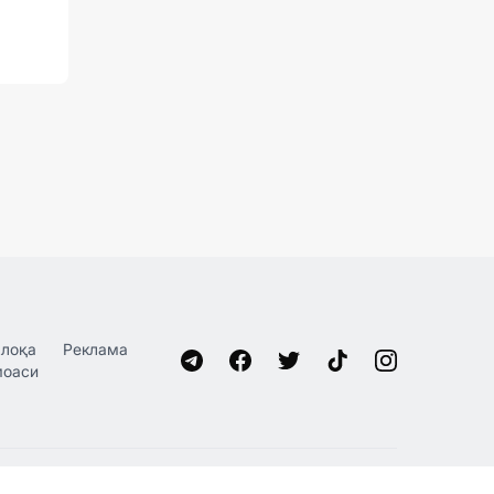
лоқа
Реклама
моаси