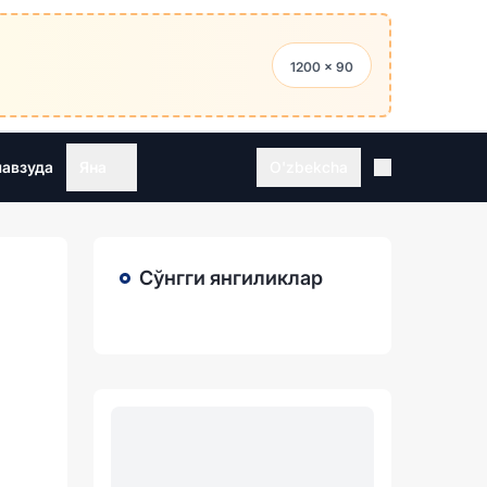
1200 × 90
мавзуда
Яна
O'zbekcha
Сўнгги янгиликлар