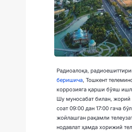
Радиоалоқа, радиоешиттири
беришича
, Тошкент телемин
коррозияга қарши бўяш ишл
Шу муносабат билан, жорий 
соат 09:00 дан 17:00 гача б
жойлашган рақамли телеузат
нодавлат ҳамда хорижий тел