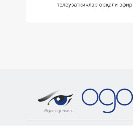
телеузаткичлар орқали эфир
«OGOH.UZ»
сайтида эълон қилинган материалла