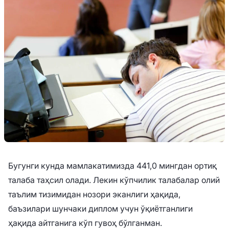
Бугунги кунда мамлакатимизда 441,0 мингдан ортиқ
талаба таҳсил олади. Лекин кўпчилик талабалар олий
таълим тизимидан нозори эканлиги ҳақида,
баъзилари шунчаки диплом учун ўқиётганлиги
ҳақида айтганига кўп гувоҳ бўлганман.