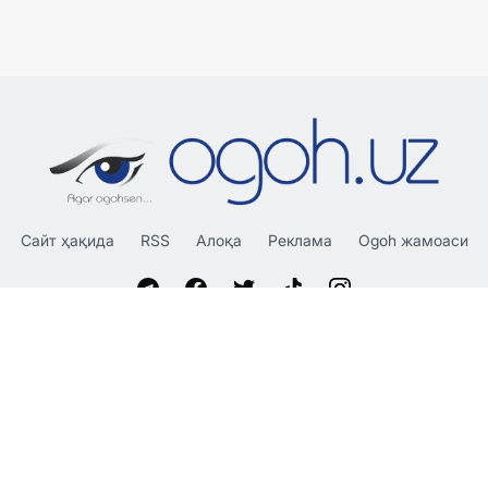
Сайт ҳақида
RSS
Алоқа
Реклама
Ogoh жамоаси
«OGOH.UZ»
сайтида эълон қилинган материаллардан
нусха кўчириш, тарқатиш ва бошқа шаклларда фойдаланиш
фақат таҳририят ёзма розилиги билан амалга оширилиши
мумкин.
© 2026 Ogoh.uz