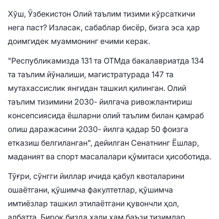
Хўш, Ўзбекистон Олий таълим тизими кўрсаткичи
нега паст? Изласак, сабаблар бисёр, бизга эса ҳар
доимгидек муаммонинг ечими керак.
"Республикамизда 131 та ОТМда бакалавриатда 134
та таълим йўналиши, магистратурада 147 та
мутахассислик янгидан ташкил қилинган. Олий
таълим тизимини 2030- йилгача ривожлантириш
консепсиясида ёшларни олий таълим билан қамраб
олиш даражасини 2030- йилга қадар 50 фоизга
етказиш белгиланган", дейилган Сенатнинг Ёшлар,
маданият ва спорт масалалари қўмитаси ҳисоботида.
Тўғри, сўнгги йиллар ичида қабул квоталарини
ошаётгани, қўшимча факултетлар, қўшимча
имтиёзлар ташкил этилаётгани қувончли ҳол,
албатта. Бироқ бизда ҳали ҳам баъзи тизимлар