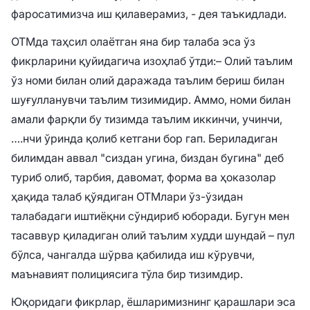
фаросатимизча иш қилаверамиз, - дея таъкидлади.
ОТМда таҳсил олаётган яна бир талаба эса ўз
фикрларини қуйидагича изоҳлаб ўтди:
– Олий таълим
ўз номи билан олий даражада таълим бериш билан
шуғулланувчи таълим тизимидир. Аммо, номи билан
амали фарқли бу тизимда таълим иккинчи, учинчи,
….нчи ўринда қолиб кетгани бор гап. Бериладиган
билимдан аввал "сиздан угина, биздан бугина" деб
туриб олиб, тарбия, давомат, форма ва ҳоказолар
ҳақида талаб қўядиган ОТМлари ўз-ўзидан
талабадаги иштиёқни сўндириб юборади. Бугун мен
тасаввур қиладиган олий таълим худди шундай – пул
бўлса, чангалда шўрва қабилида иш кўрувчи,
маънавият полициясига тўла бир тизимдир.
Юқоридаги фикрлар, ёшларимизнинг қарашлари эса