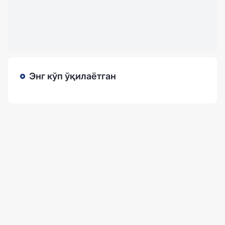
Энг кўп ўқилаётган