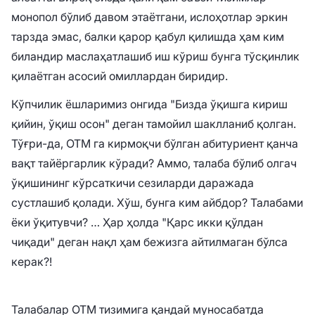
монопол бўлиб давом этаётгани, ислоҳотлар эркин
тарзда эмас, балки қарор қабул қилишда ҳам ким
биландир маслаҳатлашиб иш кўриш бунга тўсқинлик
қилаётган асосий омиллардан биридир.
Кўпчилик ёшларимиз онгида "Бизда ўқишга кириш
қийин, ўқиш осон" деган тамойил шаклланиб қолган.
Тўғри-да, ОТМ га кирмоқчи бўлган абитуриент қанча
вақт тайёргарлик кўради? Аммо, талаба бўлиб олгач
ўқишининг кўрсаткичи сезиларди даражада
сустлашиб қолади. Хўш, бунга ким айбдор? Талабами
ёки ўқитувчи? … Ҳар ҳолда "Қарс икки қўлдан
чиқади" деган нақл ҳам бежизга айтилмаган бўлса
керак?!
Талабалар ОТМ тизимига қандай муносабатда