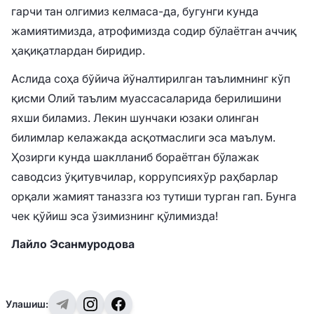
гарчи тан олгимиз келмаса-да, бугунги кунда
жамиятимизда, атрофимизда содир бўлаётган аччиқ
ҳақиқатлардан биридир.
Аслида соҳа бўйича йўналтирилган таълимнинг кўп
қисми Олий таълим муассасаларида берилишини
яхши биламиз. Лекин шунчаки юзаки олинган
билимлар келажакда асқотмаслиги эса маълум.
Ҳозирги кунда шаклланиб бораётган бўлажак
саводсиз ўқитувчилар, коррупсияхўр раҳбарлар
орқали жамият таназзга юз тутиши турган гап. Бунга
чек қўйиш эса ўзимизнинг қўлимизда!
Лайло Эсанмуродова
Улашиш: