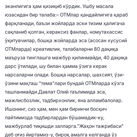
эканлигига ҳам қизиқиб кўрдик. Ушбу масала
юзасидан бир талаба:
– ОТМлар қандайлигига қараб
фарқланади, баъзи жойларда эски тизим ҳалигача
сақланиб қолган, кераксиз фанлар, номутахассис
ўқитувчилар, бошқа жойларда эса (асосан хусусий
ОТМларда) креативлик, талабаларни 80 дақиқа
маъруза тинглашга мажбур қилинмайди, 40 дақиқа
дарс ўтилади, шу билан ҳамма ўзига керак
нарсаларни олади. Бошқа нарсалар, шахсият, ўзи-
ўзини мақташ "тема"лари бундай ОТМларда кўзга
ташланмайди.
Давлат Олий таълимида эса,
мажлисбозлик, тадбирхонлик, яна алламбалолар.
Ишонинг, сиз ҳам, мен ҳам биринчи босқич
пайтимизда тадбирлардан бўшамадик-ку,
мажбурлаб тиқишди залларга.
"Жаҳон тажрибаси"
деб оғиз йиртамиз-у, бироқ амалга келганда ўз