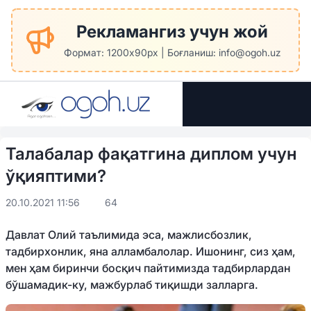
Рекламангиз учун жой
Формат: 1200x90px | Боғланиш: info@ogoh.uz
Талабалар фақатгина диплом учун
ўқияптими?
20.10.2021 11:56
64
Давлат Олий таълимида эса, мажлисбозлик,
тадбирхонлик, яна алламбалолар. Ишонинг, сиз ҳам,
мен ҳам биринчи босқич пайтимизда тадбирлардан
бўшамадик-ку, мажбурлаб тиқишди залларга.