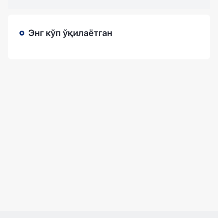
Энг кўп ўқилаётган