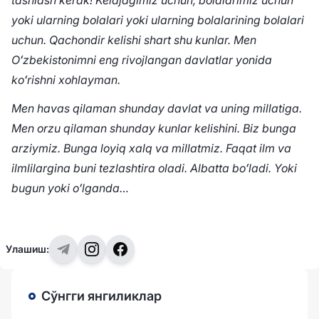
yoki ularning bolalari yoki ularning bolalarining bolalari
uchun. Qachondir kelishi shart shu kunlar. Men
Oʻzbekistonimni eng rivojlangan davlatlar yonida
koʻrishni xohlayman.
Men havas qilaman shunday davlat va uning millatiga.
Men orzu qilaman shunday kunlar kelishini. Biz bunga
arziymiz. Bunga loyiq xalq va millatmiz. Faqat ilm va
ilmlilargina buni tezlashtira oladi. Albatta boʻladi. Yoki
bugun yoki oʻlganda…
Улашиш:
Сўнгги янгиликлар