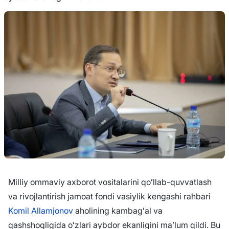
Milliy ommaviy axborot vositalarini qoʻllab-quvvatlash
va rivojlantirish jamoat fondi vasiylik kengashi rahbari
Komil Allamjonov
aholining kambagʻal va
qashshoqligida oʻzlari aybdor ekanligini maʼlum qildi. Bu