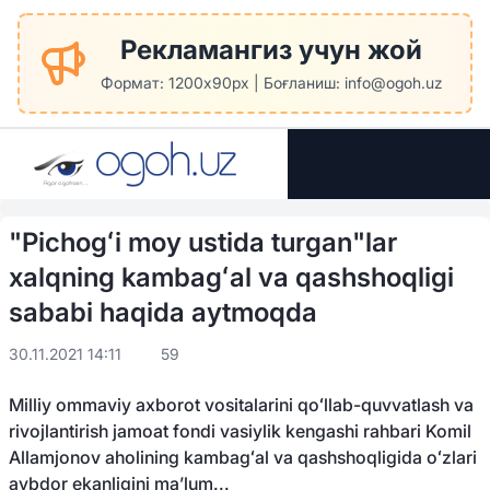
Рекламангиз учун жой
Формат: 1200x90px | Боғланиш: info@ogoh.uz
"Pichogʻi moy ustida turgan"lar
xalqning kambagʻal va qashshoqligi
sababi haqida aytmoqda
30.11.2021 14:11
59
Milliy ommaviy axborot vositalarini qoʻllab-quvvatlash va
rivojlantirish jamoat fondi vasiylik kengashi rahbari Komil
Allamjonov aholining kambagʻal va qashshoqligida oʻzlari
aybdor ekanligini maʼlum...