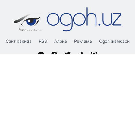
Сайт ҳақида
RSS
Алоқа
Реклама
Ogoh жамоаси
«OGOH.UZ»
сайтида эълон қилинган материаллардан
нусха кўчириш, тарқатиш ва бошқа шаклларда фойдаланиш
фақат таҳририят ёзма розилиги билан амалга оширилиши
мумкин.
© 2026 Ogoh.uz
Таҳририят:
Ҳамкорлик учун: