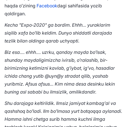
haqda oʻzining
Facebook
dagi sahifasida yozib
qoldirgan.
Kecha "Expo-2020" ga bordim. Ehhh… yuraklarim
siqilib xafa boʻlib keldim. Dunyo shiddatli darajada
tezlik bilan oldinga qarab uchyapti.
Biz esa…. ehhh…. uzrku, qanday mayda boʻlsak,
shunday maydaligimizcha ivirsib, oʻralashib, bir-
birimizning ketimizni kavlab, gʻiybat, igʻvo, hasadlar
ichida chang yutib @uyn@y stradat qilib, yashab
yuribmiz. Afsus afsus… Kim nima desa desinku lekin
buning asl sababi bu ilmsizlik, omilikdandir.
Shu darajaga keltirildik. Ilmsiz jamiyat kambagʻal va
qashshoq boʻladi. Ilm boʻlmasa yurt botqoqqa aylanadi.
Hamma ishni chetga surib hamma kuchni ilmga
tashlash kerak! Kelajagimiz uchun, bolalarimiz uchun