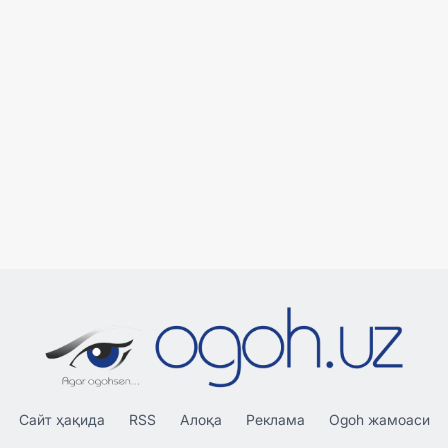
Сайт ҳақида
RSS
Алоқа
Реклама
Ogoh жамоаси