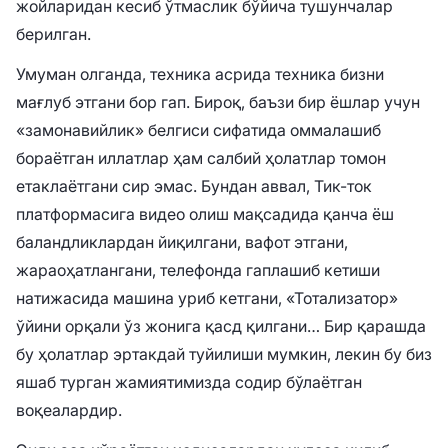
жойларидан кесиб ўтмаслик бўйича тушунчалар
берилган.
Умуман олганда, техника асрида техника бизни
мағлуб этгани бор гап. Бироқ, баъзи бир ёшлар учун
«замонавийлик» белгиси сифатида оммалашиб
бораётган иллатлар ҳам салбий ҳолатлар томон
етаклаётгани сир эмас. Бундан аввал, Тик-ток
платформасига видео олиш мақсадида қанча ёш
баландликлардан йиқилгани, вафот этгани,
жараоҳатлангани, телефонда гаплашиб кетиши
натижасида машина уриб кетгани, «Тотализатор»
ўйини орқали ўз жонига қасд қилгани… Бир қарашда
бу ҳолатлар эртакдай туйилиши мумкин, лекин бу биз
яшаб турган жамиятимизда содир бўлаётган
воқеалардир.