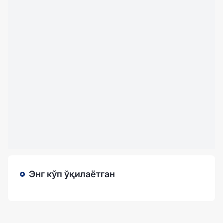
Энг кўп ўқилаётган