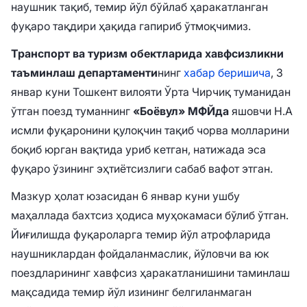
наушник тақиб, темир йўл бўйлаб ҳаракатланган
фуқаро тақдири ҳақида гапириб ўтмоқчимиз.
Транспорт ва туризм обектларида хавфсизликни
таъминлаш
департаменти
нинг
хабар беришича
, 3
январ куни Тошкент вилояти Ўрта Чирчиқ туманидан
ўтган поезд туманнинг
«Боёвул» МФЙда
яшовчи Н.А
исмли фуқаронини қулоқчин тақиб чорва молларини
боқиб юрган вақтида уриб кетган, натижада эса
фуқаро ўзининг эҳтиётсизлиги сабаб вафот этган.
Мазкур ҳолат юзасидан 6 январ куни ушбу
маҳаллада бахтсиз ҳодиса муҳокамаси бўлиб ўтган.
Йиғилишда фуқароларга темир йўл атрофларида
наушниклардан фойдаланмаслик, йўловчи ва юк
поездларининг хавфсиз ҳаракатланишини таминлаш
мақсадида темир йўл изининг белгиланмаган