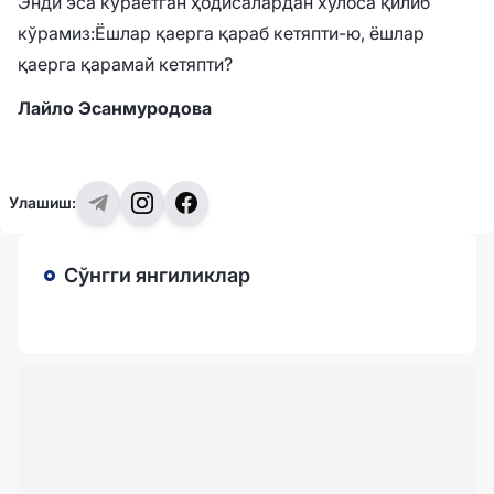
Энди эса кўраётган ҳодисалардан хулоса қилиб
кўрамиз:
Ёшлар қаерга қараб кетяпти-ю, ёшлар
қаерга қарамай кетяпти?
Лайло Эсанмуродова
Улашиш:
Сўнгги янгиликлар