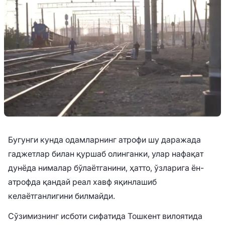
Бугунги кунда одамларнинг атрофи шу даражада
гаджетлар билан қуршаб олинганки, улар нафақат
дунёда нималар бўлаётганини, ҳатто, ўзларига ён-
атрофда қандай реал хавф яқинлашиб
келаётганлигини билмайди.
Сўзимизнинг исботи сифатида Тошкент вилоятида