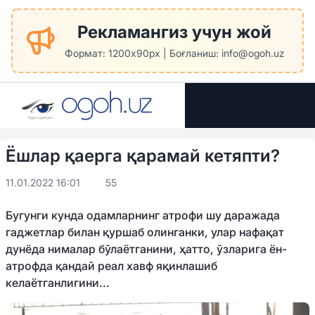
Рекламангиз учун жой
Формат: 1200x90px | Боғланиш: info@ogoh.uz
Ёшлар қаерга қарамай кетяпти?
11.01.2022 16:01
55
Бугунги кунда одамларнинг атрофи шу даражада
гаджетлар билан қуршаб олинганки, улар нафақат
дунёда нималар бўлаётганини, ҳатто, ўзларига ён-
атрофда қандай реал хавф яқинлашиб
келаётганлигини...