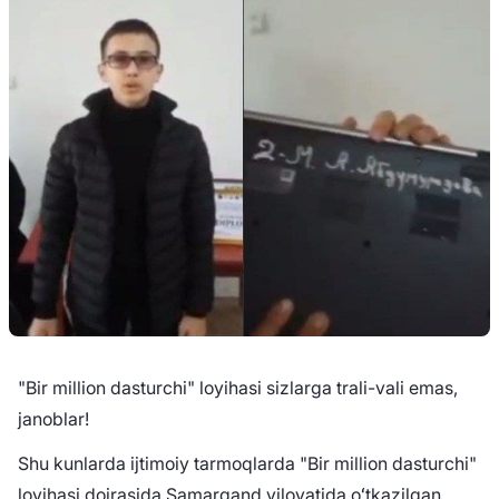
"Bir million dasturchi" loyihasi sizlarga trali-vali emas,
janoblar!
Shu kunlarda ijtimoiy tarmoqlarda "Bir million dasturchi"
loyihasi doirasida Samarqand viloyatida oʻtkazilgan