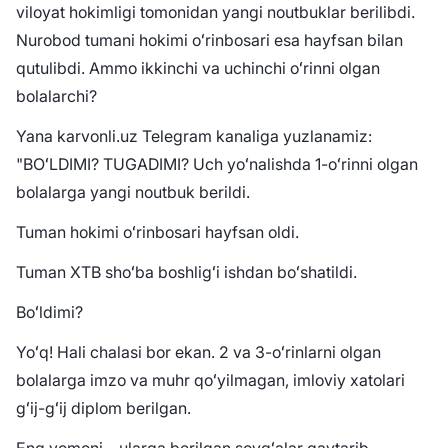
viloyat hokimligi tomonidan yangi noutbuklar berilibdi.
Nurobod tumani hokimi oʻrinbosari esa hayfsan bilan
qutulibdi. Ammo ikkinchi va uchinchi oʻrinni olgan
bolalarchi?
Yana karvonli.uz Telegram kanaliga yuzlanamiz:
"BOʻLDIMI? TUGADIMI? Uch yoʻnalishda 1-oʻrinni olgan
bolalarga yangi noutbuk berildi.
Tuman hokimi oʻrinbosari hayfsan oldi.
Tuman XTB shoʻba boshligʻi ishdan boʻshatildi.
Boʻldimi?
Yoʻq! Hali chalasi bor ekan. 2 va 3-oʻrinlarni olgan
bolalarga imzo va muhr qoʻyilmagan, imloviy xatolari
gʻij-gʻij diplom berilgan.