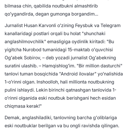
bilmasa chin, qabilida noutbukni almashtirib
qoʻygandirda, degan gumonga borgandim...
Jurnalist Husan Karvonli oʻzining Feysbuk va Telegram
kanallaridagi postlari orqali bu holat "shunchaki
anglashilmovchilik" emasligiga oydinlik kiritadi: "Bu
yigitcha Nurobod tumanidagi 15-maktab oʻquvchisi
Ogʻabek Sobirov, – deb yozadi jurnalist Ogʻabekning
suratini ulashib. – Hamqishlogʻim. "Bir million dasturchi"
tanlovi tuman bosqichida "Android ilovalar" yoʻnalishida
1-oʻrinni olgan. Inshoolloh, hali millionta noutbukning
pulini ishlaydi. Lekin birinchi qatnashgan tanlovida 1-
oʻrinni olganida eski noutbuk berishgani hech esidan
chiqmasa kerak!"
Demak, anglashiladiki, tanlovning barcha gʻoliblariga
eski noutbuklar berilgan va bu ongli ravishda qilingan.