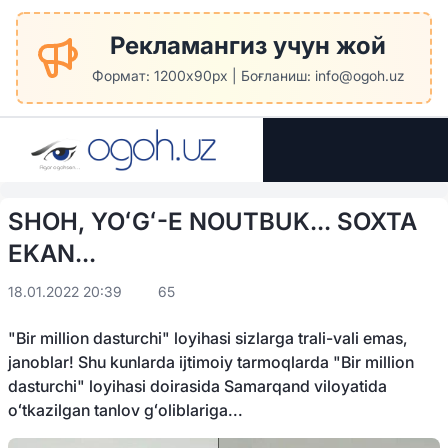
Рекламангиз учун жой
Формат: 1200x90px | Боғланиш: info@ogoh.uz
SHOH, YOʻGʻ-E NOUTBUK... SOXTA
EKAN...
18.01.2022 20:39
65
"Bir million dasturchi" loyihasi sizlarga trali-vali emas,
janoblar! Shu kunlarda ijtimoiy tarmoqlarda "Bir million
dasturchi" loyihasi doirasida Samarqand viloyatida
oʻtkazilgan tanlov gʻoliblariga...