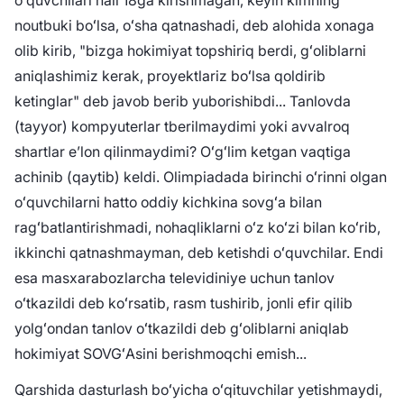
oʻquvchilari hali 18ga kirishmagan, keyin kimning
noutbuki boʻlsa, oʻsha qatnashadi, deb alohida xonaga
olib kirib, "bizga hokimiyat topshiriq berdi, gʻoliblarni
aniqlashimiz kerak, proyektlariz boʻlsa qoldirib
ketinglar" deb javob berib yuborishibdi... Tanlovda
(tayyor) kompyuterlar tberilmaydimi yoki avvalroq
shartlar eʼlon qilinmaydimi? Oʻgʻlim ketgan vaqtiga
achinib (qaytib) keldi. Olimpiadada birinchi oʻrinni olgan
oʻquvchilarni hatto oddiy kichkina sovgʻa bilan
ragʻbatlantirishmadi, nohaqliklarni oʻz koʻzi bilan koʻrib,
ikkinchi qatnashmayman, deb ketishdi oʻquvchilar. Endi
esa masxarabozlarcha televidiniye uchun tanlov
oʻtkazildi deb koʻrsatib, rasm tushirib, jonli efir qilib
yolgʻondan tanlov oʻtkazildi deb gʻoliblarni aniqlab
hokimiyat SOVGʻAsini berishmoqchi emish...
Qarshida dasturlash boʻyicha oʻqituvchilar yetishmaydi,