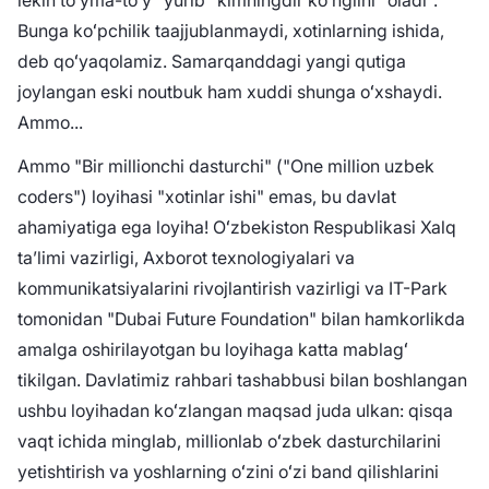
lekin toʻyma-toʻy "yurib" kimningdir koʻnglini "oladi".
Bunga koʻpchilik taajjublanmaydi, xotinlarning ishida,
deb qoʻyaqolamiz. Samarqanddagi yangi qutiga
joylangan eski noutbuk ham xuddi shunga oʻxshaydi.
Ammo...
Ammo "Bir millionchi dasturchi" ("One million uzbek
coders") loyihasi "xotinlar ishi" emas, bu davlat
ahamiyatiga ega loyiha! Oʻzbekiston Respublikasi Xalq
taʼlimi vazirligi, Axborot texnologiyalari va
kommunikatsiyalarini rivojlantirish vazirligi va IT-Park
tomonidan "Dubai Future Foundation" bilan hamkorlikda
amalga oshirilayotgan bu loyihaga katta mablagʻ
tikilgan. Davlatimiz rahbari tashabbusi bilan boshlangan
ushbu loyihadan koʻzlangan maqsad juda ulkan: qisqa
vaqt ichida minglab, millionlab oʻzbek dasturchilarini
yetishtirish va yoshlarning oʻzini oʻzi band qilishlarini