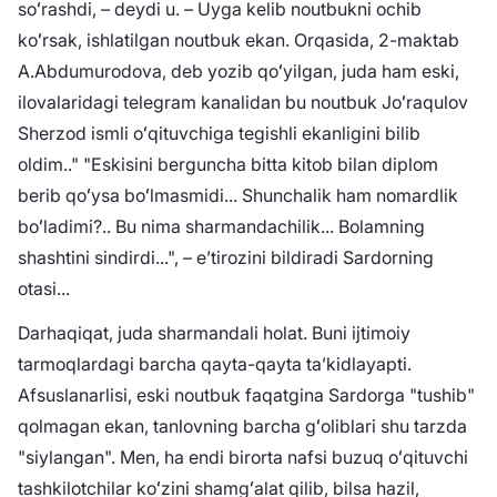
soʻrashdi, – deydi u. – Uyga kelib noutbukni ochib
koʻrsak, ishlatilgan noutbuk ekan. Orqasida, 2-maktab
A.Abdumurodova, deb yozib qoʻyilgan, juda ham eski,
ilovalaridagi telegram kanalidan bu noutbuk Joʻraqulov
Sherzod ismli oʻqituvchiga tegishli ekanligini bilib
oldim.." "Eskisini berguncha bitta kitob bilan diplom
berib qoʻysa boʻlmasmidi... Shunchalik ham nomardlik
boʻladimi?.. Bu nima sharmandachilik... Bolamning
shashtini sindirdi...", – eʼtirozini bildiradi Sardorning
otasi...
Darhaqiqat, juda sharmandali holat. Buni ijtimoiy
tarmoqlardagi barcha qayta-qayta taʼkidlayapti.
Afsuslanarlisi, eski noutbuk faqatgina Sardorga "tushib"
qolmagan ekan, tanlovning barcha gʻoliblari shu tarzda
"siylangan". Men, ha endi birorta nafsi buzuq oʻqituvchi
tashkilotchilar koʻzini shamgʻalat qilib, bilsa hazil,