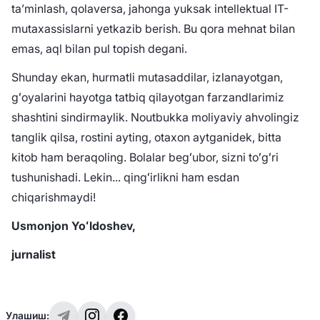
taʼminlash, qolaversa, jahonga yuksak intellektual IT-
mutaxassislarni yetkazib berish. Bu qora mehnat bilan
emas, aql bilan pul topish degani.
Shunday ekan, hurmatli mutasaddilar, izlanayotgan,
gʻoyalarini hayotga tatbiq qilayotgan farzandlarimiz
shashtini sindirmaylik. Noutbukka moliyaviy ahvolingiz
tanglik qilsa, rostini ayting, otaxon aytganidek, bitta
kitob ham beraqoling. Bolalar begʻubor, sizni toʻgʻri
tushunishadi. Lekin... qingʻirlikni ham esdan
chiqarishmaydi!
Usmonjon Yoʻldoshev,
jurnalist
Улашиш: