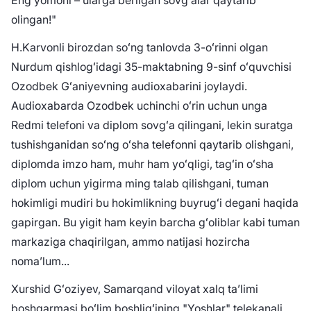
Eng yomoni – ularga berilgan sovgʻalar qaytarib
olingan!"
H.Karvonli birozdan soʻng tanlovda 3-oʻrinni olgan
Nurdum qishlogʻidagi 35-maktabning 9-sinf oʻquvchisi
Ozodbek Gʻaniyevning audioxabarini joylaydi.
Audioxabarda Ozodbek uchinchi oʻrin uchun unga
Redmi telefoni va diplom sovgʻa qilingani, lekin suratga
tushishganidan soʻng oʻsha telefonni qaytarib olishgani,
diplomda imzo ham, muhr ham yoʻqligi, tagʻin oʻsha
diplom uchun yigirma ming talab qilishgani, tuman
hokimligi mudiri bu hokimlikning buyrugʻi degani haqida
gapirgan. Bu yigit ham keyin barcha gʻoliblar kabi tuman
markaziga chaqirilgan, ammo natijasi hozircha
nomaʼlum...
Xurshid Gʻoziyev, Samarqand viloyat xalq taʼlimi
boshqarmasi boʻlim boshligʻining "Yoshlar" telekanali