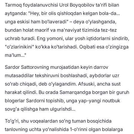
Tarmoq foydalanuvchisi Urol Boyqobilov taʼrifi bilan
aytganda: "Hey, bir olis qishloqdan kelgan bola-da...
unga eskisi ham boʻlaveradi" – deya oʻylashganda,
bundan holat maorif va maʼnaviyat tizimida tez-tez
uchrab turadi. Eng yomoni, ular yosh iqtidorlarni sindirib,
"oʻzlarinikini" koʻkka koʻtarishadi. Oqibati esa oʻzingizga
maʼlum..."
Sardor Sattorovning murojaatidan keyin darrov
mutasaddilar tekshiruvni boshlashadi, aybdorlar uzr
soʻrab chiqadi, deb oʻylagandim. Afsuski, ancha sust
harakat qilindi. Bu orada Samarqandga borgan bir guruh
blogerlar Sardorni topishib, unga yap-yangi noutbuk
sovgʻa qilishga ham ulgurishdi...
Toʻgʻri, shu voqealardan soʻng tuman bosqichida
tanlovning uchta yoʻnalishida 1-oʻrinni olgan bolalarga