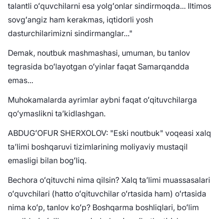
talantli oʻquvchilarni esa yolgʻonlar sindirmoqda... Iltimos
sovgʻangiz ham kerakmas, iqtidorli yosh
dasturchilarimizni sindirmanglar..."
Demak, noutbuk mashmashasi, umuman, bu tanlov
tegrasida boʻlayotgan oʻyinlar faqat Samarqandda
emas...
Muhokamalarda ayrimlar aybni faqat oʻqituvchilarga
qoʻymaslikni taʼkidlashgan.
ABDUGʻOFUR SHERXOLOV: "Eski noutbuk" voqeasi xalq
taʼlimi boshqaruvi tizimlarining moliyaviy mustaqil
emasligi bilan bogʻliq.
Bechora oʻqituvchi nima qilsin? Xalq taʼlimi muassasalari
oʻquvchilari (hatto oʻqituvchilar oʻrtasida ham) oʻrtasida
nima koʻp, tanlov koʻp? Boshqarma boshliqlari, boʻlim