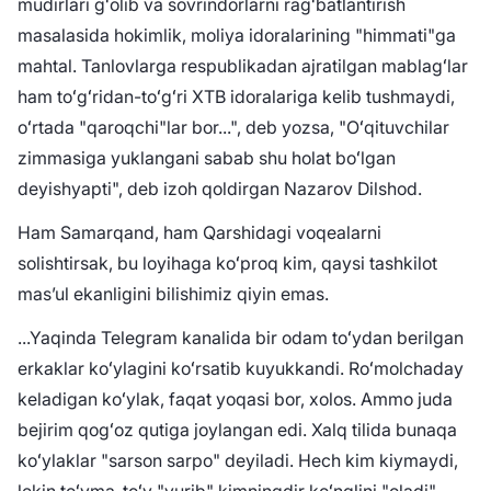
mudirlari gʻolib va sovrindorlarni ragʻbatlantirish
masalasida hokimlik, moliya idoralarining "himmati"ga
mahtal. Tanlovlarga respublikadan ajratilgan mablagʻlar
ham toʻgʻridan-toʻgʻri XTB idoralariga kelib tushmaydi,
oʻrtada "qaroqchi"lar bor...", deb yozsa, "Oʻqituvchilar
zimmasiga yuklangani sabab shu holat boʻlgan
deyishyapti", deb izoh qoldirgan Nazarov Dilshod.
Ham Samarqand, ham Qarshidagi voqealarni
solishtirsak, bu loyihaga koʻproq kim, qaysi tashkilot
masʼul ekanligini bilishimiz qiyin emas.
...Yaqinda Telegram kanalida bir odam toʻydan berilgan
erkaklar koʻylagini koʻrsatib kuyukkandi. Roʻmolchaday
keladigan koʻylak, faqat yoqasi bor, xolos. Ammo juda
bejirim qogʻoz qutiga joylangan edi. Xalq tilida bunaqa
koʻylaklar "sarson sarpo" deyiladi. Hech kim kiymaydi,