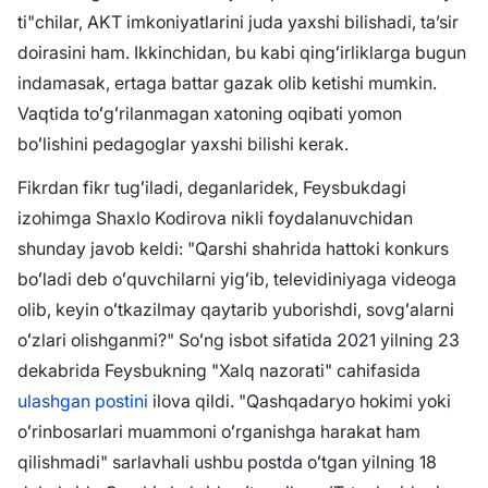
ti"chilar, AKT imkoniyatlarini juda yaxshi bilishadi, taʼsir
doirasini ham. Ikkinchidan, bu kabi qingʻirliklarga bugun
indamasak, ertaga battar gazak olib ketishi mumkin.
Vaqtida toʻgʻrilanmagan xatoning oqibati yomon
boʻlishini pedagoglar yaxshi bilishi kerak.
Fikrdan fikr tugʻiladi, deganlaridek, Feysbukdagi
izohimga Shaxlo Kodirova nikli foydalanuvchidan
shunday javob keldi: "Qarshi shahrida hattoki konkurs
boʻladi deb oʻquvchilarni yigʻib, televidiniyaga videoga
olib, keyin oʻtkazilmay qaytarib yuborishdi, sovgʻalarni
oʻzlari olishganmi?" Soʻng isbot sifatida 2021 yilning 23
dekabrida Feysbukning "Xalq nazorati" cahifasida
ulashgan postini
ilova qildi. "Qashqadaryo hokimi yoki
oʻrinbosarlari muammoni oʻrganishga harakat ham
qilishmadi" sarlavhali ushbu postda oʻtgan yilning 18