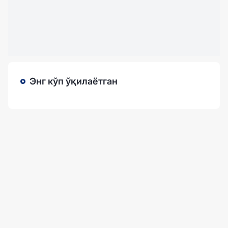
Энг кўп ўқилаётган