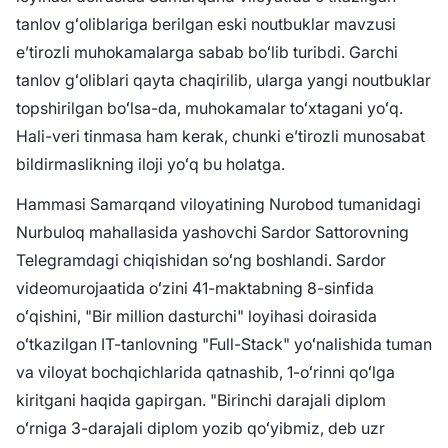
tanlov gʻoliblariga berilgan eski noutbuklar mavzusi
eʼtirozli muhokamalarga sabab boʻlib turibdi. Garchi
tanlov gʻoliblari qayta chaqirilib, ularga yangi noutbuklar
topshirilgan boʻlsa-da, muhokamalar toʻxtagani yoʻq.
Hali-veri tinmasa ham kerak, chunki eʼtirozli munosabat
bildirmaslikning iloji yoʻq bu holatga.
Hammasi Samarqand viloyatining Nurobod tumanidagi
Nurbuloq mahallasida yashovchi Sardor Sattorovning
Telegramdagi chiqishidan soʻng boshlandi. Sardor
videomurojaatida oʻzini 41-maktabning 8-sinfida
oʻqishini, "Bir million dasturchi" loyihasi doirasida
oʻtkazilgan IT-tanlovning "Full-Stack" yoʻnalishida tuman
va viloyat bochqichlarida qatnashib, 1-oʻrinni qoʻlga
kiritgani haqida gapirgan. "Birinchi darajali diplom
oʻrniga 3-darajali diplom yozib qoʻyibmiz, deb uzr