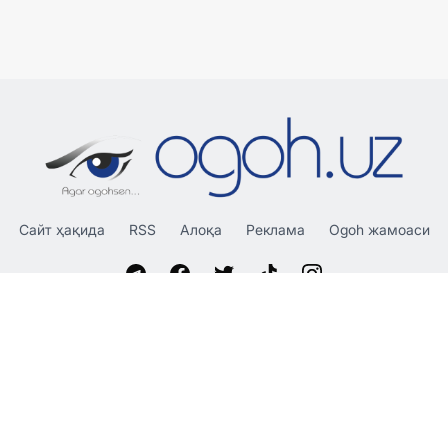
Сайт ҳақида
RSS
Алоқа
Реклама
Ogoh жамоаси
«OGOH.UZ»
сайтида эълон қилинган материаллардан
нусха кўчириш, тарқатиш ва бошқа шаклларда фойдаланиш
фақат таҳририят ёзма розилиги билан амалга оширилиши
мумкин.
© 2026 Ogoh.uz