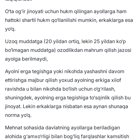
O‘ta og‘ir jinoyati uchun hukm qilingan ayollarga ham
hattoki shartli hukm qo‘llanilishi mumkin, erkaklarga esa
yo‘q.
Uzoq muddatga (20 yildan ortiq, lekin 25 yildan ko‘p
bo‘lmagan muddatga) ozodlikdan mahrum qilish jazosi
ayolga berilmaydi,
Ayolni erga tegishga yoki nikohda yashashni davom
ettirishga majbur qilish yoxud ayolning erkiga xilof
ravishda u bilan nikohda bo‘lish uchun o‘g‘rilash,
shuningdek, ayolning erga tegishiga to‘sqinlik qilish bu
jinoyat. Lekin erkaklarga nisbatan esa aynan shunaqa
norma yo‘q.
Mehnat sohasida davlatning ayollarga beriladigan
alohida g‘amxo‘rligi bilan bog‘liq farqlashlar kamsitish