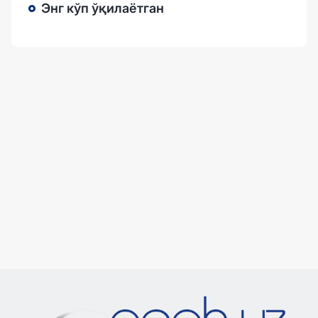
Энг кўп ўқилаётган