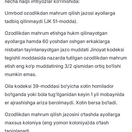
necha haqli imtiyozlar ko‘rinishida:
Umrbod ozodlikdan mahrum qilish jazosi ayollarga
tadbiq qilinmaydi (JK 51-modda).
Ozodlikdan mahrum etishga hukm qilinayotgan
ayollarga hamda 60 yoshdan oshgan erkaklarga
nisbatan tayinlanayotgan jazo muddati Jinoyat kodeksi
tegishli moddasida nazarda tutilgan ozodlikdan mahrum
etish eng ko‘p muddatining 3/2 qismidan ortiq bo‘lishi
mumkin emas.
Oila kodeksi 39-moddasi bo‘yicha xotin homilador
bo‘lganda yoki bola tug‘ilganidan keyin 1 yil mobaynida
er ajrashishga ariza berolmaydi. Xotin bersa bo‘ladi.
Ozodlikdan mahrum qilish jazosini o‘tashda ayollarga
maxsus koloniya (eng yomon koloniya)da o‘tash
taqiqlanadi.