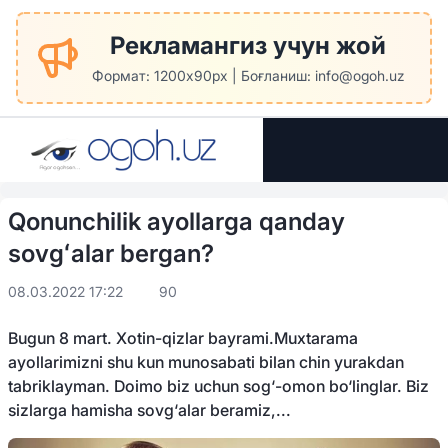
Рекламангиз учун жой
Формат: 1200x90px | Боғланиш: info@ogoh.uz
Qonunchilik ayollarga qanday
sovgʻalar bergan?
08.03.2022 17:22
90
Bugun 8 mart. Xotin-qizlar bayrami.Muxtarama
ayollarimizni shu kun munosabati bilan chin yurakdan
tabriklayman. Doimo biz uchun sog‘-omon bo‘linglar. Biz
sizlarga hamisha sovg‘alar beramiz,...