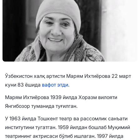
Ўзбекистон халқ артисти Марям Ихтиёрова 22 март
куни 83 ёшида
вафот этди
.
Марям Ихтиёрова 1939 йилда Хоразм вилояти
Янгибозор туманида туғилган.
У 1963 йилда Тошкент театр ва рассомлик санъати
институтини тугатган. 1959 йилдан бошлаб Муқимий
театрининг актрисаси бўлиб ишлаган. 1997 йилда