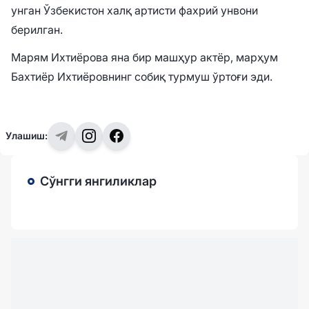
унган Ўзбекистон халқ артисти фахрий унвони
берилган.
Марям Ихтиёрова яна бир машҳур актёр, марҳум
Бахтиёр Ихтиёровнинг собиқ турмуш ўртоғи эди.
Улашиш:
Сўнгги янгиликлар