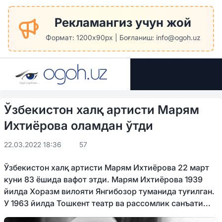
Рекламангиз учун жой
Формат: 1200x90px | Боғланиш: info@ogoh.uz
Ўзбекистон халқ артисти Марям
Ихтиёрова оламдан ўтди
22.03.2022 18:36
57
Ўзбекистон халқ артисти Марям Ихтиёрова 22 март
куни 83 ёшида вафот этди. Марям Ихтиёрова 1939
йилда Хоразм вилояти Янгибозор туманида туғилган.
У 1963 йилда Тошкент театр ва рассомлик санъати...