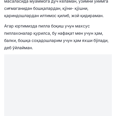
масаласида муаммога дуч келаман, ўзимни уйимга
сиғмаганидан бошқалардан, қўни- қўшни,
қариндошлардан илтимос қилиб, жой қидираман.
Агар юртимизда пилла боқиш учун махсус
пиллахоналар қурилса, бу нафақат мен учун ҳам,
балки, бошқа соҳадошларим учун ҳам яхши бўлади,
деб ўйлайман.