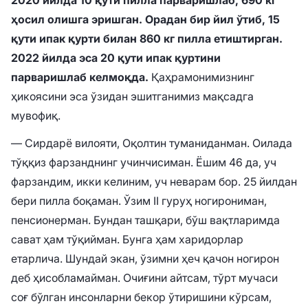
ҳосил олишга эришган. Орадан бир йил ўтиб, 15
қути ипак қурти билан 860 кг пилла етиштирган.
2022 йилда эса 20 қути ипак қуртини
парваришлаб келмоқда.
Қаҳрамонимизнинг
ҳикоясини эса ўзидан эшитганимиз мақсадга
мувофиқ.
— Сирдарё вилояти, Оқолтин туманиданман. Оилада
тўққиз фарзанднинг учинчисиман. Ёшим 46 да, уч
фарзандим, икки келиним, уч неварам бор. 25 йилдан
бери пилла боқаман. Ўзим II гуруҳ ногирониман,
пенсионерман. Бундан ташқари, бўш вақтларимда
сават ҳам тўқийман. Бунга ҳам харидорлар
етарлича. Шундай экан, ўзимни ҳеч қачон ногирон
деб ҳисобламайман. Очиғини айтсам, тўрт мучаси
соғ бўлган инсонларни бекор ўтиришини кўрсам,