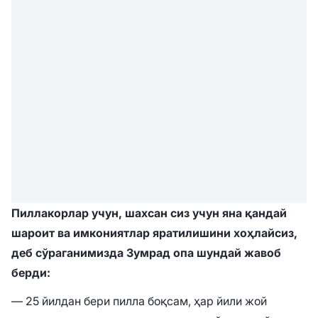
Пиллакорлар учун, шахсан сиз учун яна қандай
шароит ва имкониятлар яратилишини хоҳлайсиз,
деб сўраганимизда Зумрад опа шундай жавоб
берди:
— 25 йилдан бери пилла боқсам, ҳар йили жой