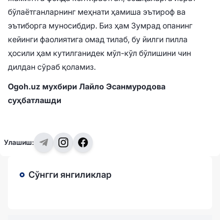
бўлаётганларнинг меҳнати ҳамиша эътироф ва
эътиборга муносибдир. Биз ҳам Зумрад опанинг
кейинги фаолиятига омад тилаб, бу йилги пилла
ҳосили ҳам кутилганидек мўл-кўл бўлишини чин
дилдан сўраб қоламиз.
Ogoh.uz мухбири Лайло Эсанмуродова
суҳбатлашди
Улашиш:
Сўнгги янгиликлар