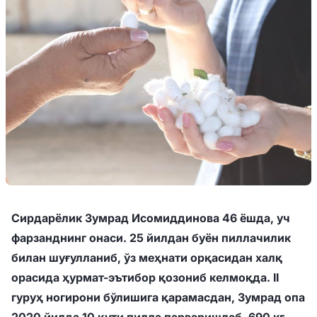
Сирдарёлик Зумрад Исомиддинова 46 ёшда, уч
фарзанднинг онаси. 25 йилдан буён пиллачилик
билан шуғулланиб, ўз меҳнати ор
қ
асидан халқ
орасида ҳурмат-эътибор қозониб келмоқда. II
гуруҳ ногирони бўлишига қарамасдан, Зумрад опа
2020 йилда 10 қути пилла парваришлаб, 690 кг