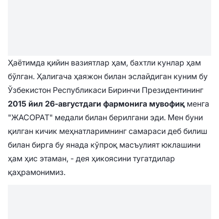
Ҳаётимда қийин вазиятлар ҳам, бахтли кунлар ҳам
бўлган. Ҳалигача ҳаяжон билан эслайдиган куним бу
Ўзбекистон Республикаси Биринчи Президентининг
2015 йил 26-августдаги фармонига мувофиқ
менга
"ЖАСОРАТ" медали билан берилгани эди. Мен буни
қилган кичик меҳнатларимнинг самараси деб билиш
билан бирга бу янада кўпроқ масъулият юклашини
ҳам ҳис этаман, - дея ҳикоясини тугатдилар
қаҳрамонимиз.