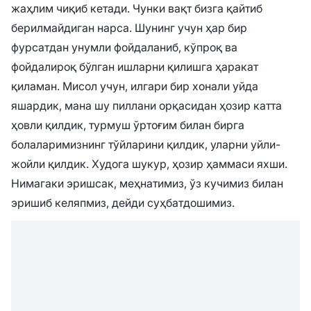
жаҳлим чиқиб кетади. Чунки вақт бизга қайтиб
берилмайдиган нарса. Шунинг учун ҳар бир
фурсатдан унумли фойдаланиб, кўпроқ ва
фойдалироқ бўлган ишларни қилишга ҳаракат
қиламан. Мисол учун, илгари бир хонали уйда
яшардик, мана шу пиллани орқасидан ҳозир катта
ҳовли қилдик, турмуш ўртоғим билан бирга
болаларимизнинг тўйларини қилдик, уларни уйли-
жойли қилдик. Худога шукур, ҳозир ҳаммаси яхши.
Нимагаки эришсак, меҳнатимиз, ўз кучимиз билан
эришиб келяпмиз, дейди суҳбатдошимиз.