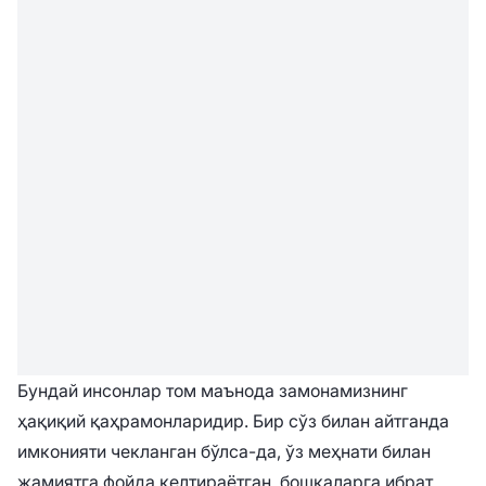
Бундай инсонлар том маънода замонамизнинг
ҳақиқий қаҳрамонларидир. Бир сўз билан айтганда
имконияти чекланган бўлса-да, ўз меҳнати билан
жамиятга фойда келтираётган, бошқаларга ибрат