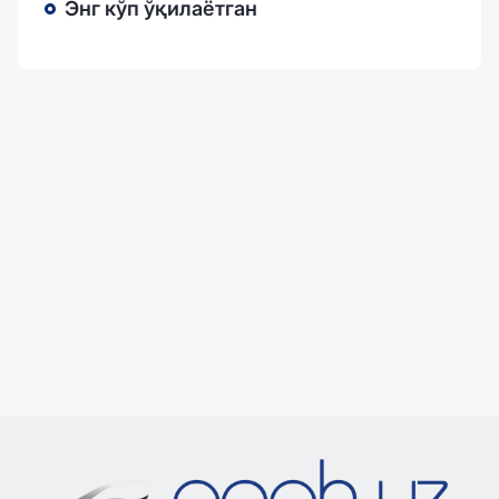
Энг кўп ўқилаётган