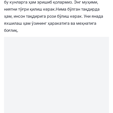
бу кунларга ҳам эришиб қолармиз. Энг муҳими,
ниятни тўғри қилиш керак.
Нима бўлган тақдирда
ҳам, инсон тақдирига рози бўлиш керак. Уни янада
яхшилаш ҳам ўзининг ҳаракатига ва меҳнатига
боғлиқ.