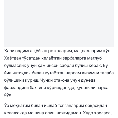
Ҳали олдимга қўйган режаларим, мақсадларим кўп.
Ҳаётдан тўсатдан келаётган зарбаларга мағлуб
бўлмаслик учун ҳам инсон сабрли бўлиш керак. Бу
йил интиқлик билан кутаётган нарсам қизимни талаба
бўлишини кўриш. Чунки ота-она учун дунёда
фарзандини бахтини кўришдан-да, қувончли нарса
йўқ.
Ўз меҳнатим билан ишлаб топганларим орқасидан
келажакда машина олиш ниятидаман. Худо хоҳласа,