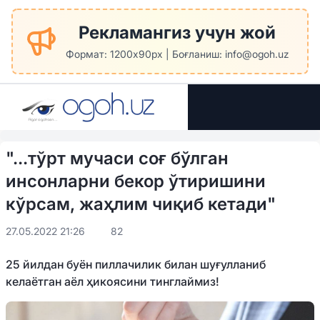
Рекламангиз учун жой
Формат: 1200x90px | Боғланиш: info@ogoh.uz
"...тўрт мучаси соғ бўлган
инсонларни бекор ўтиришини
кўрсам, жаҳлим чиқиб кетади"
27.05.2022 21:26
82
25 йилдан буён пиллачилик билан шуғулланиб
келаётган аёл ҳикоясини тинглаймиз!