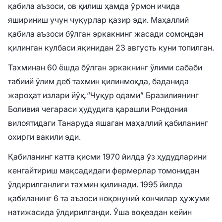
қабила аъзоси, ов қилиш ҳамда ўрмон ичида
яшириниш учун чуқурлар қазир эди. Маҳаллий
қабила аъзоси бўлган эркакнинг жасади сомондан
қилинган кулбаси яқинидан 23 августь куни топилган.
Тахминан 60 ёшда бўлган эркакнинг ўлими сабаби
табиий ўлим деб тахмин қилинмоқда, баданида
жароҳат излари йўқ.
“Чуқур одами” Бразилиянинг
Боливия чегараси ҳудудига қарашли Рондония
вилоятидаги Танаруда яшаган маҳаллий қабиланинг
охирги вакили эди.
Қабиланинг катта қисми 1970 йилда ўз ҳудудларини
кенгайтириш мақсадидаги фермерлар томонидан
ўлдирилганлиги тахмин қилинади. 1995 йилда
қабиланинг 6 та аъзоси ноқонуний кончилар ҳужуми
натижасида ўлдирилганди. Ўша воқеадан кейин