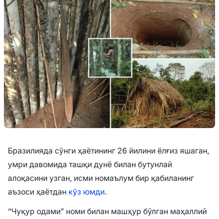
Бразилияда сўнги ҳаётининг 26 йилини ёлғиз яшаган,
умри давомида ташқи дунё билан бутунлай
алоқасини узган, исми номаълум бир қабиланинг
аъзоси ҳаётдан
кўз юмди
.
“Чуқур одами” номи билан машҳур бўлган маҳаллий