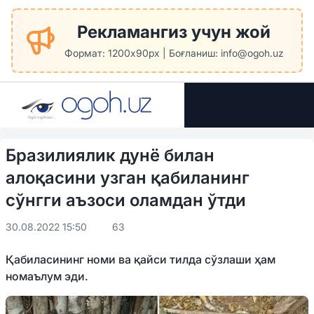
Рекламангиз учун жой
Формат: 1200x90px | Боғланиш: info@ogoh.uz
Бразилиялик дунё билан
алоқасини узган қабиланинг
сўнгги аъзоси оламдан ўтди
30.08.2022 15:50
63
Қабиласининг номи ва қайси тилда сўзлаши ҳам
номаълум эди.