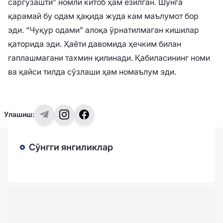
саргузашти” номли китоб ҳам ёзилган. Шунга
қарамай бу одам ҳақида жуда кам маълумот бор
эди. “Чуқур одами” алоқа ўрнатилмаган кишилар
қаторида эди. Ҳаёти давомида ҳечким билан
гаплашмагани тахмин қилинади. Қабиласининг номи
ва қайси тилда сўзлаши ҳам номаълум эди.
Улашиш:
Сўнгги янгиликлар