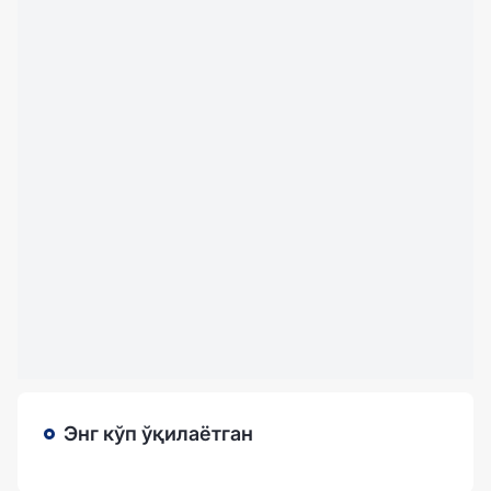
Энг кўп ўқилаётган