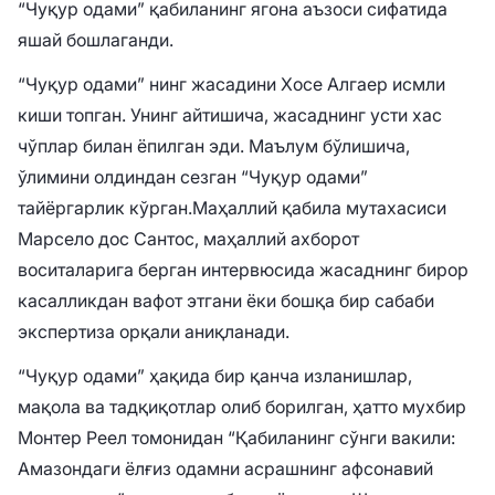
“Чуқур одами” қабиланинг ягона аъзоси сифатида
яшай бошлаганди.
“Чуқур одами” нинг жасадини Хосе Алгаер исмли
киши топган. Унинг айтишича, жасаднинг усти хас
чўплар билан ёпилган эди. Маълум бўлишича,
ўлимини олдиндан сезган “Чуқур одами”
тайёргарлик кўрган.
Маҳаллий қабила мутахасиси
Марсело дос Сантос, маҳаллий ахборот
воситаларига берган интервюсида жасаднинг бирор
касалликдан вафот этгани ёки бошқа бир сабаби
экспертиза орқали аниқланади.
“Чуқур одами” ҳақида бир қанча изланишлар,
мақола ва тадқиқотлар олиб борилган, ҳатто мухбир
Монтер Реел томонидан “Қабиланинг сўнги вакили:
Амазондаги ёлғиз одамни асрашнинг афсонавий