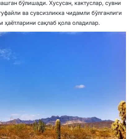
лашган бўлишади. Хусусан, кактуслар, сувни
туфайли ва сувсизликка чидамли бўлганлиги
м ҳаётларини сақлаб қола оладилар.