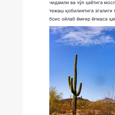
чидамли ва чўл ҳаётига мос
тежаш қобилиятига эгалиги 
боис ойлаб ёмғир ёғмаса ҳа