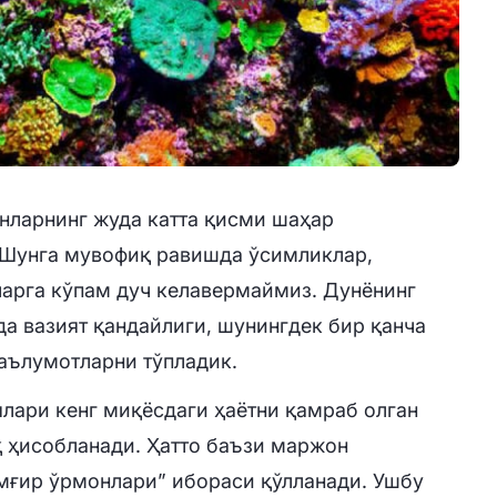
нларнинг жуда катта қисми шаҳар
. Шунга мувофиқ равишда ўсимликлар,
ларга кўпам дуч келавермаймиз. Дунёнинг
да вазият қандайлиги, шунингдек бир қанча
аълумотларни тўпладик.
лари кенг миқёсдаги ҳаётни қамраб олган
 ҳисобланади. Ҳатто баъзи маржон
мғир ўрмонлари” ибораси қўлланади. Ушбу