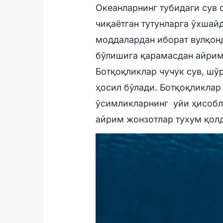
Океанларнинг тубидаги сув 
чиқаётган тутунларга ўхшайд
моддалардан иборат вулқонд
бўлишига қарамасдан айрим
Ботқоқликлар чучук сув, шў
ҳосил бўлади. Ботқоқликлар
ўсимликларнинг уйи ҳисобла
айрим жонзотлар тухум қолд