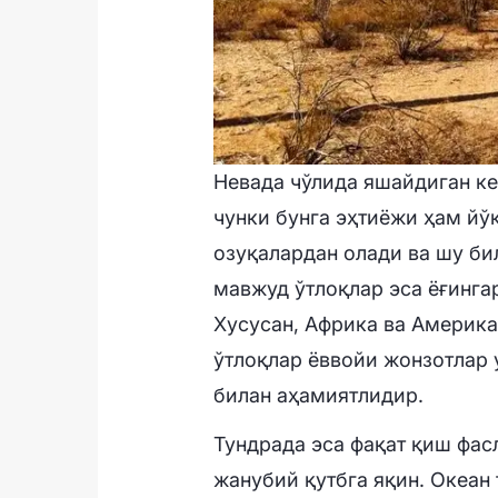
Невада чўлида яшайдиган ке
чунки бунга эҳтиёжи ҳам йўқ
озуқалардан олади ва шу би
мавжуд ўтлоқлар эса ёғинга
Хусусан, Африка ва Америк
ўтлоқлар ёввойи жонзотлар 
билан аҳамиятлидир.
Тундрада эса фақат қиш фас
жанубий қутбга яқин. Океан 