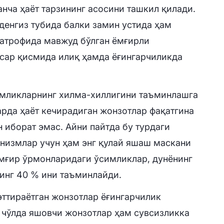
анча ҳаёт тарзининг асосини ташкил қилади.
денгиз тубида балки замин устида ҳам
 атрофида мавжуд бўлган ёмғирли
ксар қисмида илиқ ҳамда ёғингарчиликда
симликларнинг хилма-хиллигини таъминлашга
арда ҳаёт кечирадиган жонзотлар фақатгина
 иборат эмас. Айни пайтда бу турдаги
низмлар учун ҳам энг қулай яшаш маскани
ёмғир ўрмонларидаги ўсимликлар, дунёнинг
инг 40 % ини таъминлайди.
ттираётган жонзотлар ёғингарчилик
 чўлда яшовчи жонзотлар ҳам сувсизликка