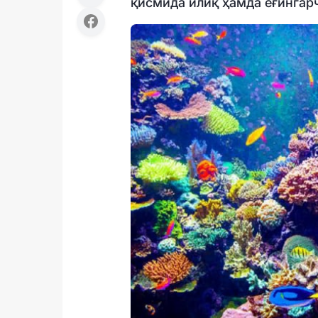
қисмида илиқ ҳамда ёғингар