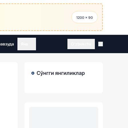
1200 × 90
мавзуда
Яна
O'zbekcha
Сўнгги янгиликлар