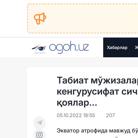
Хабарлар
Ж
Табиат мўжизала
кенгурусифат сич
қоялар...
05.10.2022 18:55
207
Экватор атрофида мавжуд бў