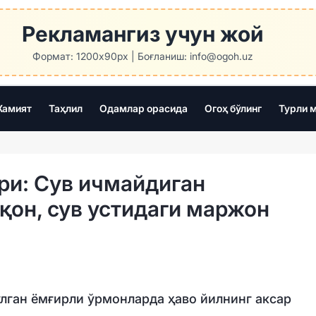
Рекламангиз учун жой
Формат: 1200x90px | Боғланиш: info@ogoh.uz
амият
Таҳлил
Одамлар орасида
Огоҳ бўлинг
Турли 
ри: Сув ичмайдиган
қон, сув устидаги маржон
лган ёмғирли ўрмонларда ҳаво йилнинг аксар