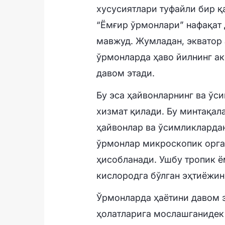
хусусиятлари туфайли бир қ
“Ёмғир ўрмонлари” нафақат 
мавжуд. Жумладан, экватор
ўрмонларда ҳаво йилнинг а
давом этади.
Бу эса ҳайвонларнинг ва ў
хизмат қилади. Бу минтақал
ҳайвонлар ва ўсимликлардан
ўрмонлар микроскопик орга
ҳисобланади. Ушбу тропик 
кислородга бўлган эҳтиёжин
Ўрмонларда ҳаётини давом э
ҳолатларига мослашганидек