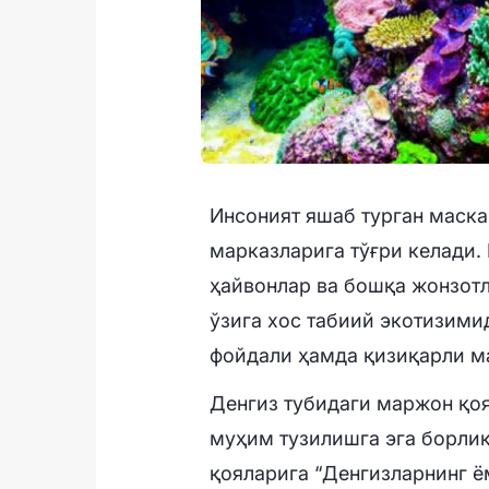
Инсоният яшаб турган маска
марказларига тўғри келади
ҳайвонлар ва бошқа жонзот
ўзига хос табиий экотизими
фойдали ҳамда қизиқарли м
Денгиз тубидаги маржон қоя
муҳим тузилишга эга борлиқ
қояларига “Денгизларнинг ё