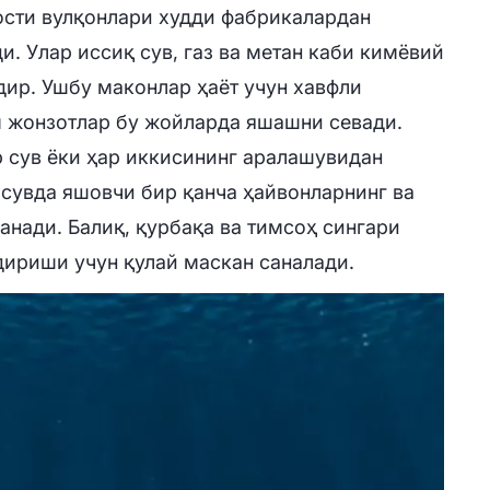
ости вулқонлари худди фабрикалардан
и. Улар иссиқ сув, газ ва метан каби кимёвий
ир. Ушбу маконлар ҳаёт учун хавфли
 жонзотлар бу жойларда яшашни севади.
р сув ёки ҳар иккисининг аралашувидан
 сувда яшовчи бир қанча ҳайвонларнинг ва
нади. Балиқ, қурбақа ва тимсоҳ сингари
ириши учун қулай маскан саналади.