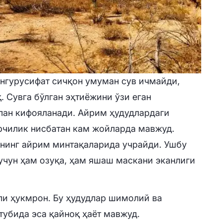
нгурусифат сичқон умуман сув ичмайди,
. Сувга бўлган эҳтиёжини ўзи еган
лан кифояланади. Айрим ҳудудлардаги
рчилик нисбатан кам жойларда мавжуд.
анинг айрим минтақаларида учрайди. Ушбу
учун ҳам озуқа, ҳам яшаш маскани эканлиги
ли ҳукмрон. Бу ҳудудлар шимолий ва
тубида эса қайноқ ҳаёт мавжуд.