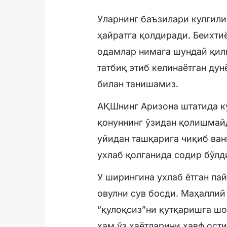
Уларнинг баъзилари кулгили
ҳайратга қолдиради. Беихти
одамлар нимага шундай қилга
татбиқ этиб келинаётган ду
билан танишамиз.
АҚШнинг Аризона штатида ку
қонуннинг ўзидан қолишмайд
уйидан ташқарига чиқиб ван
ухлаб қолганида содир бўлд
У ширингина ухлаб ётган па
овулни сув босди. Маҳаллий 
“қулоқсиз”ни қутқаришга шо
ҳам ўз ҳаётларини хавф ости