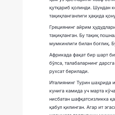
қутқариб қолинди. Шундан к
тақиқланганлиги ҳақида қон
Грециянинг айрим ҳудудлар
тақиқланган. Бу тақиқ пошн
мумкинлиги билан боғлиқ. Б
Африкада фақат бир шарт бил
бўлса, талабаларнинг дарсг
рухсат берилади.
Италиянинг Турин шаҳрида и
кунига камида уч марта кўч
нисбатан шафқатсизликка қ
қабул қилинган. Агар ит эга