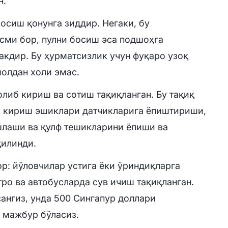
н.
босиш қонунга зиддир. Негаки, бу
сми бор, пулни босиш эса подшоҳга
кдир. Бу ҳурматсизлик учун фуқаро узоқ
олдан холи эмас.
олиб кириш ва сотиш тақиқланган. Бу тақиқ
и кириш эшиклари датчикларига ёпиштириши,
шлаши ва қулф тешикларини ёпиши ва
қилинди.
ор: йўловчилар устига ёки ўриндиқларга
ро ва автобусларда сув ичиш тақиқланган.
сангиз, унда 500 Сингапур доллари
 мажбур бўласиз.