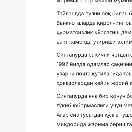
жаримага тортилиши мумки
Тайландда пулни оёқ билан 
банкноталарда қиролнинг ра
ҳурматсизлик кўрсатиш дема
вақт қамоқда ўтириши эҳтим
Сингапурда сақични четдан 
1992 йилда одамлар сақичн
уларни почта қутиларида та
ҳоказолардан кейин жорий 
Сингапурда яна бир қонун б
тўкиб юбормаслиги учун мет
Агар сиз тўсатдан қўлга туш
миқдорида жарима беришга