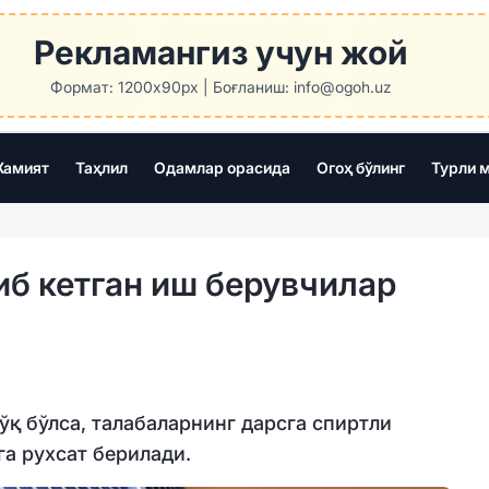
Рекламангиз учун жой
Формат: 1200x90px | Боғланиш: info@ogoh.uz
амият
Таҳлил
Одамлар орасида
Огоҳ бўлинг
Турли 
б кетган иш берувчилар
ўқ бўлса, талабаларнинг дарсга спиртли
а рухсат берилади.