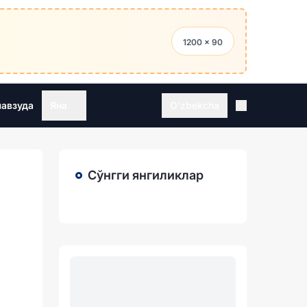
1200 × 90
мавзуда
Яна
O'zbekcha
Сўнгги янгиликлар