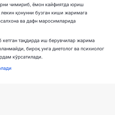
рни чимириб, ёмон кайфиятда юриш
 лекин қонунни бузган киши жаримага
касалхона ва дафн маросимларида
 кетган тақдирда иш берувчилар жарима
оланмайди, бироқ унга диетолог ва психиолог
рдам кўрсатилади.
рлади