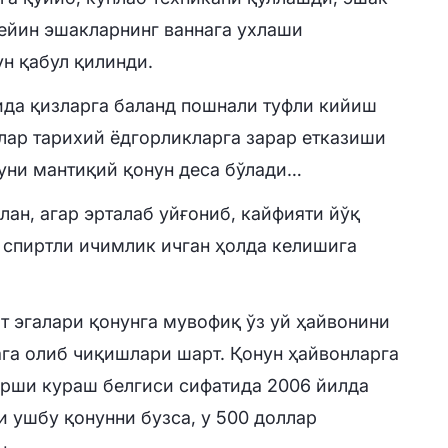
ейин эшакларнинг ваннага ухлаши
ун қабул қилинди.
ида қизларга баланд пошнали туфли кийиш
алар тарихий ёдгорликларга зарар етказиши
уни мантиқий қонун деса бўлади…
ан, агар эрталаб уйғониб, кайфияти йўқ
а спиртли ичимлик ичган ҳолда келишига
т эгалари қонунга мувофиқ ўз уй ҳайвонини
ага олиб чиқишлари шарт. Қонун ҳайвонларга
арши кураш белгиси сифатида 2006 йилда
си ушбу қонунни бузса, у 500 доллар