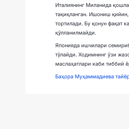
Италиянинг Миланида қошла
тақиқланган. Ишониш қийин,
тортилади. Бу қонун фақат 
қўлланилмайди.
Японияда ишчилари семириб
тўлайди. Ходимнинг ўзи жаз
маслаҳатлари каби тиббий ё
Баҳора Муҳаммадиева тайё