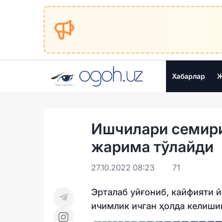
Хабарлар
Ж
Ишчилари семири
жарима тўлайди
27.10.2022 08:23
71
Эрталаб уйғониб, кайфияти й
ичимлик ичган ҳолда келишиг