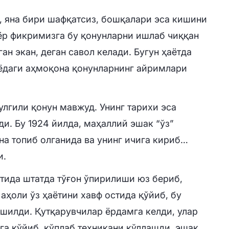
, яна бири шафқатсиз, бошқалари эса кишини
ёр фикримизга бу қонунларни ишлаб чиққан
н экан, деган савол келади. Бугун ҳаётда
нёдаги аҳмоқона қонунларнинг айримлари
лгили қонун мавжуд. Унинг тарихи эса
и. Бу 1924 йилда, маҳаллий эшак “ўз”
на топиб олганида ва унинг ичига кириб…
и.
йтида штатда тўғон ўпирилиши юз бериб,
аҳоли ўз ҳаётини хавф остида қўйиб, бу
шилди. Қутқарувчилар ёрдамга келди, улар
га қўйиб, кўплаб техникани қўллашди, эшак