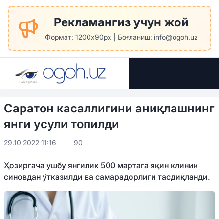
Рекламангиз учун жой
Формат: 1200x90px | Боғланиш: info@ogoh.uz
Саратон касаллигини аниқлашнинг
янги усули топилди
29.10.2022 11:16
90
Ҳозиргача ушбу янгилик 500 мартага яқин клиник
синовдан ўтказилди ва самарадорлиги тасдиқланди.