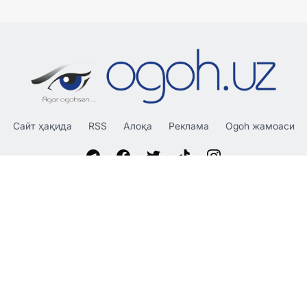
Сайт ҳақида
RSS
Алоқа
Реклама
Ogoh жамоаси
«OGOH.UZ»
сайтида эълон қилинган материаллардан
нусха кўчириш, тарқатиш ва бошқа шаклларда фойдаланиш
фақат таҳририят ёзма розилиги билан амалга оширилиши
мумкин.
© 2026 Ogoh.uz
Таҳририят: