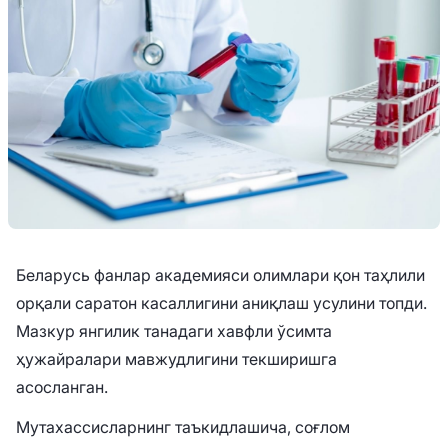
Беларусь фанлар академияси олимлари қон таҳлили
орқали саратон касаллигини аниқлаш усулини топди.
Мазкур янгилик танадаги хавфли ўсимта
ҳужайралари мавжудлигини текширишга
асосланган.
Мутахассисларнинг таъкидлашича, соғлом