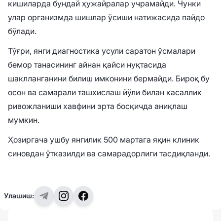
кишиларда бундай ҳужайралар учрамайди. Чунки
улар организмда шишлар ўсиши натижасида пайдо
бўлади.
Тўғри, янги диагностика усули саратон ўсмалари
бемор танасининг айнан қайси нуқтасида
шаклланганини билиш имконини бермайди. Бироқ бу
осон ва самарали ташхислаш йўли билан касаллик
ривожланиши хавфини эрта босқичда аниқлаш
мумкин.
Ҳозиргача ушбу янгилик 500 мартага яқин клиник
синовдан ўтказилди ва самарадорлиги тасдиқланди.
Улашиш: