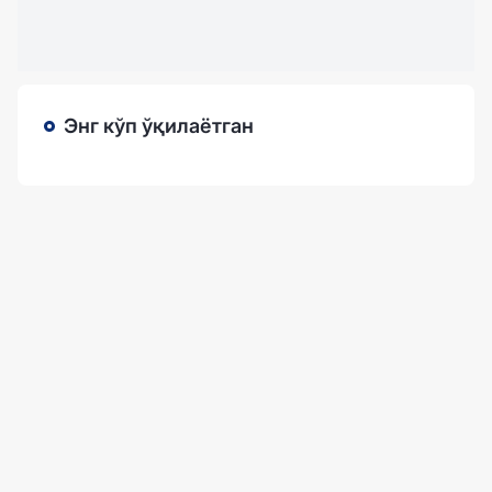
Энг кўп ўқилаётган