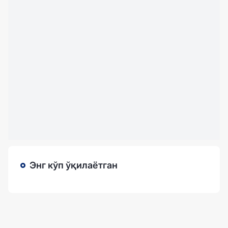
Энг кўп ўқилаётган