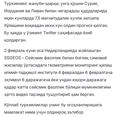
Туркиянинг жануби-шарқи, унга қўшни Сурия,
Иордания ва Ливан билан чегарадош ҳудудларида
яқин кунларда 7,5 магнитудалик кучли зилзила
бўлишини воқеадан икки кун олдин прогноз қилган.
Бу ҳақда у ўзининг Twitter саҳифасида ёзиб
қолдирган.
2 февраль куни эса Нидерландияда жойлашган
SSGEOS – Сейсмик фаоллик билан боғлиқ самовий
жисмлар ўртасидаги геометрияни мониторинг қилиш
илмий-тадқиқот институти 4 февралдан 6 февралгача
эҳтимол 6 даражагача ёки ундан юқори даражага
қадар катта сейсмик фаоллик бўлиши мумкинлигини
ҳатто видео тарзида тушунтириб ҳам берган.
Кўплаб туркияликлар унинг бу огоҳлантиришига
мамлакат нима учун олдинроқ эътибор