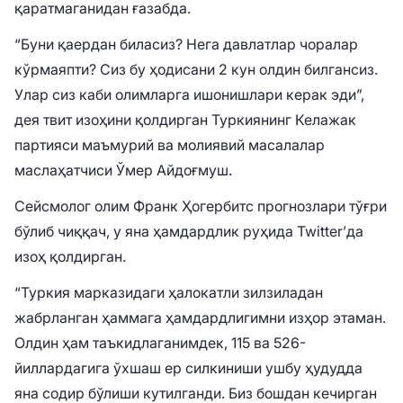
қаратмаганидан ғазабда.
“Буни қаердан биласиз? Нега давлатлар чоралар
кўрмаяпти? Сиз бу ҳодисани 2 кун олдин билгансиз.
Улар сиз каби олимларга ишонишлари керак эди”,
дея твит изоҳини қолдирган Туркиянинг Келажак
партияси маъмурий ва молиявий масалалар
маслаҳатчиси Ўмер Айдоғмуш.
Сейсмолог олим Франк Ҳогербитс прогнозлари тўғри
бўлиб чиққач, у яна ҳамдардлик руҳида Twitter’да
изоҳ қолдирган.
“Туркия марказидаги ҳалокатли зилзиладан
жабрланган ҳаммага ҳамдардлигимни изҳор этаман.
Олдин ҳам таъкидлаганимдек, 115 ва 526-
йиллардагига ўхшаш ер силкиниши ушбу ҳудудда
яна содир бўлиши кутилганди. Биз бошдан кечирган