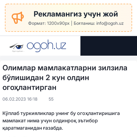
Рекламангиз учун жой
Формат: 1200x90px | Боғланиш: info@ogoh.uz
Олимлар мамлакатларни зилзила
бўлишидан 2 кун олдин
огоҳлантирган
06.02.2023 16:18
55
Кўплаб туркияликлар унинг бу огоҳлантиришига
мамлакат нима учун олдинроқ эътибор
қаратмаганидан ғазабда.