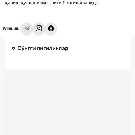
қилиш қўлланилмаслиги белгиланмоқда.
Улашиш:
Сўнгги янгиликлар