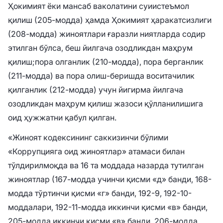
Ҳокимият ёки мансаб ваколатини суиистеъмол
қилиш (205-модда) ҳамда Ҳокимият ҳаракатсизлиги
(208-модда) жиноятлари ғаразли ниятларда содир
этилган бўлса, беш йилгача озодликдан маҳрум
қилиш;
пора олганлик (210-модда), пора берганлик
(211-модда) ва пора олиш-беришда воситачилик
қилганлик (212-модда) учун йигирма йилгача
озодликдан маҳрум қилиш жазоси қўлланилишига
оид ҳужжатни қабул қилган.
«Жиноят кодексининг саккизинчи бўлими
«Коррупцияга оид жиноятлар» атамаси билан
тўлдирилмоқда ва 16 та моддада назарда тутилган
жиноятлар (167-модда учинчи қисми «д» банди, 168-
модда тўртинчи қисми «г» банди, 192-9, 192-10-
моддалари, 192-11-модда иккинчи қисми «в» банди,
205-модда иккинчи қисми «в» банди, 206-модда