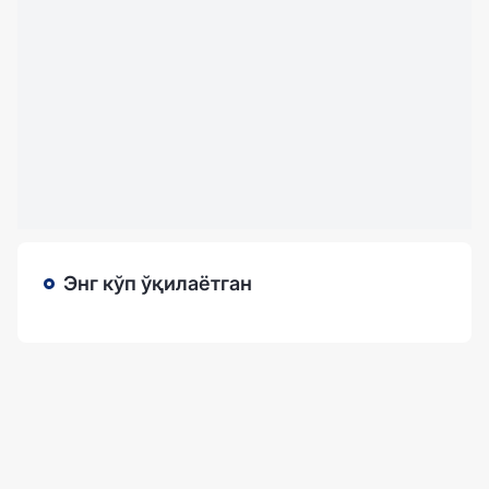
Энг кўп ўқилаётган