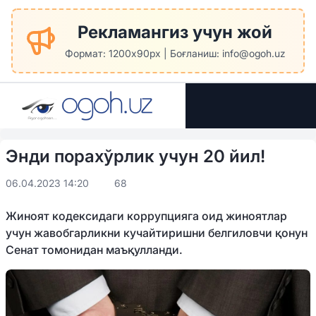
Рекламангиз учун жой
Формат: 1200x90px | Боғланиш: info@ogoh.uz
Энди порахўрлик учун 20 йил!
06.04.2023 14:20
68
Жиноят кодексидаги коррупцияга оид жиноятлар
учун жавобгарликни кучайтиришни белгиловчи қонун
Сенат томонидан маъқулланди.