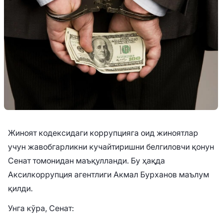
Жиноят кодексидаги коррупцияга оид жиноятлар
учун жавобгарликни кучайтиришни белгиловчи қонун
Сенат томонидан маъқулланди. Бу ҳақда
Аксилкоррупция агентлиги Акмал Бурханов маълум
қилди.
Унга кўра, Сенат: