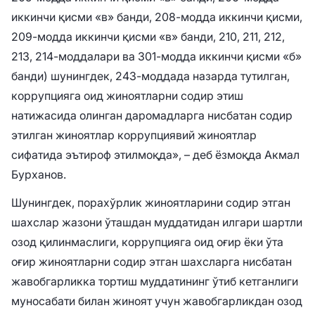
иккинчи қисми «в» банди, 208-модда иккинчи қисми,
209-модда иккинчи қисми «в» банди, 210, 211, 212,
213, 214-моддалари ва 301-модда иккинчи қисми «б»
банди) шунингдек, 243-моддада назарда тутилган,
коррупцияга оид жиноятларни содир этиш
натижасида олинган даромадларга нисбатан содир
этилган жиноятлар коррупциявий жиноятлар
сифатида эътироф этилмоқда», – деб ёзмоқда Акмал
Бурханов.
Шунингдек, порахўрлик жиноятларини содир этган
шахслар жазони ўташдан муддатидан илгари шартли
озод қилинмаслиги, коррупцияга оид оғир ёки ўта
оғир жиноятларни содир этган шахсларга нисбатан
жавобгарликка тортиш муддатининг ўтиб кетганлиги
муносабати билан жиноят учун жавобгарликдан озод