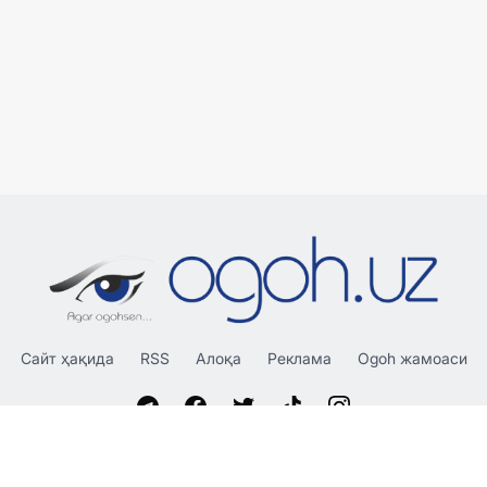
Сайт ҳақида
RSS
Алоқа
Реклама
Ogoh жамоаси
«OGOH.UZ»
сайтида эълон қилинган материаллардан
нусха кўчириш, тарқатиш ва бошқа шаклларда фойдаланиш