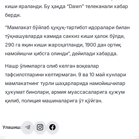
киши яраланди. Бу ҳақда “Dawn” телеканали хабар
берди.
“Мамлакат бўйлаб ҳуқуқ-тартибот идоралари билан
тўқнашувларда камида саккиз киши ҳалок бўлди,
290 га яқин киши жароҳатланди, 1900 дан ортиқ
намойишчи ҳибсга олинди”, дейилади хабарда.
Нашр ўлимларга олиб келган воқеалар
тафсилотларини келтирмаган. 9 ва 10 май кунлари
мамлакатнинг турли шаҳарларида намойишчилар
ҳукумат бинолари, армия муассасаларига ҳужум
қилиб, полиция машиналарига ўт қўйган.
Улашиш: