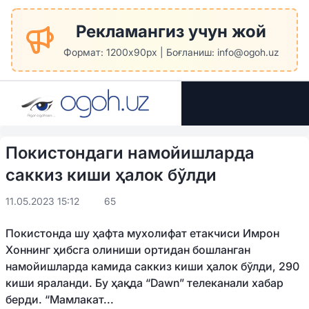
Рекламангиз учун жой
Формат: 1200x90px | Боғланиш: info@ogoh.uz
Покистондаги намойишларда
саккиз киши ҳалок бўлди
11.05.2023 15:12
65
Покистонда шу ҳафта мухолифат етакчиси Имрон
Хоннинг ҳибсга олиниши ортидан бошланган
намойишларда камида саккиз киши ҳалок бўлди, 290
киши яраланди. Бу ҳақда “Dawn” телеканали хабар
берди. “Мамлакат...