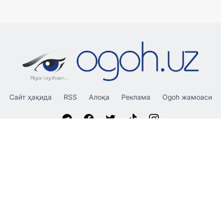
Сайт ҳақида
RSS
Алоқа
Реклама
Ogoh жамоаси
«OGOH.UZ»
сайтида эълон қилинган материаллардан
нусха кўчириш, тарқатиш ва бошқа шаклларда фойдаланиш
фақат таҳририят ёзма розилиги билан амалга оширилиши
мумкин.
© 2026 Ogoh.uz
Таҳририят: