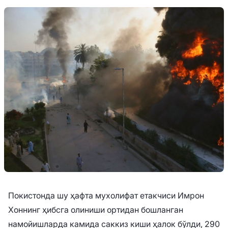
Покистонда шу ҳафта мухолифат етакчиси Имрон
Хоннинг ҳибсга олиниши ортидан бошланган
намойишларда камида саккиз киши ҳалок бўлди, 290