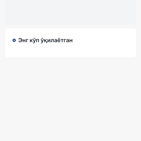
Энг кўп ўқилаётган