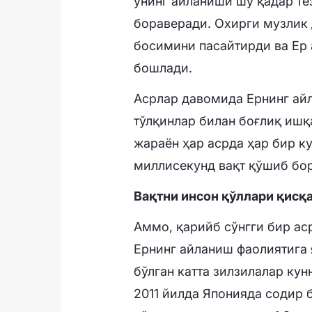
унинг айланиши шу қадар те
бораверади. Охирги музлик 
босимини пасайтирди ва Ер 
бошлади.
Асрлар давомида Ернинг ай
тўлқинлар билан боғлиқ ишқ
жараён ҳар асрда ҳар бир к
миллисекунд вақт қўшиб бо
Вақтни инсон қўллари қисқ
Аммо, қарийб сўнгги бир ас
Ернинг айланиш фаолиятига
бўлган катта зилзилалар кун
2011 йилда Японияда содир б