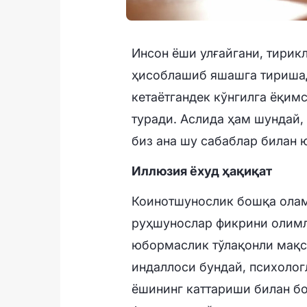
Инсон ёши улғайгани, тирик
ҳисоблашиб яшашга тиришад
кетаётгандек кўнгилга ёқим
туради. Аслида ҳам шундай,
биз ана шу сабаблар билан 
Иллюзия ёхуд ҳақиқат
Коинотшунослик бошқа олам
руҳшунослар фикрини олимл
юбормаслик тўлақонли мақса
индаллоси бундай, психолог
ёшининг каттариши билан бо