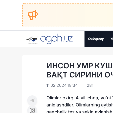
Хабарлар
Ж
ИНСОН УМР КУ
ВАҚТ СИРИНИ 
11.02.2024 18:34
281
Olimlar oxirgi 4-yil ichda, ya’
aniqlashdilar. Olimlarning aytis
qanchalik tez va sekin aylanish