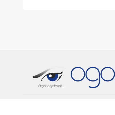
«OGOH.UZ»
сайтида эълон қилинган материалла
ва бошқа шаклларда фойдаланиш фақат таҳририят
оширилиши мумкин.