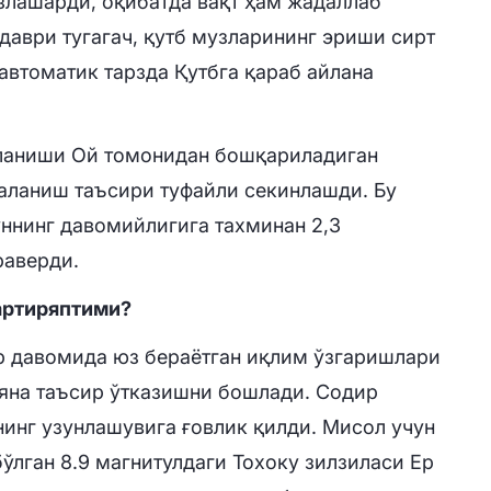
злашарди, оқибатда вақт ҳам жадаллаб
даври тугагач, қутб музларининг эриши сирт
автоматик тарзда Қутбга қараб айлана
ланиши Ой томонидан бошқариладиган
аланиш таъсири туфайли секинлашди. Бу
уннинг давомийлигига тахминан 2,3
раверди.
артиряптими?
р давомида юз бераётган иқлим ўзгаришлари
 яна таъсир ўтказишни бошлади. Содир
нинг узунлашувига ғовлик қилди. Мисол учун
ўлган 8.9 магнитулдаги Тохоку зилзиласи Ер