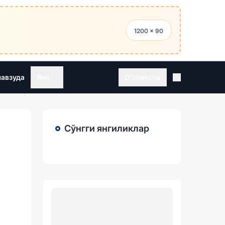
1200 × 90
мавзуда
Яна
O'zbekcha
Сўнгги янгиликлар