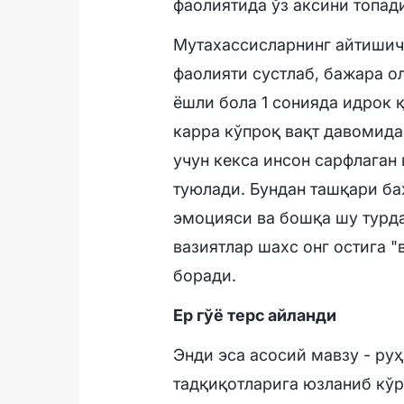
фаолиятида ўз аксини топад
Мутахассисларнинг айтишича
фаолияти сустлаб, бажара о
ёшли бола 1 сонияда идрок 
карра кўпроқ вақт давомида 
учун кекса инсон сарфлаган 
туюлади. Бундан ташқари б
эмоцияси ва бошқа шу турда
вазиятлар шахс онг остига "
боради.
Ер гўё терс айланди
Энди эса асосий мавзу - ру
тадқиқотларига юзланиб кўр