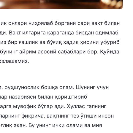
лик онлари ниҳоялаб боргани сари вақт билан
и. Вақт илгарига қараганда биздан одимлаб
сиз бир ғашлик ва бўғиқ ҳадик ҳисини уфуриб
 бунинг айрим асосий сабаблари бор. Қуйида
юзлашамиз.
, руҳшунослик бошқа олам. Шунинг учун
ар назарияси билан қориштириб
дга мувофиқ бўлар эди. Хуллас гапнинг
ларнинг фикрича, вақтнинг тез ўтиши инсон
ғлиқ экан. Бу унинг ички олами ва мия