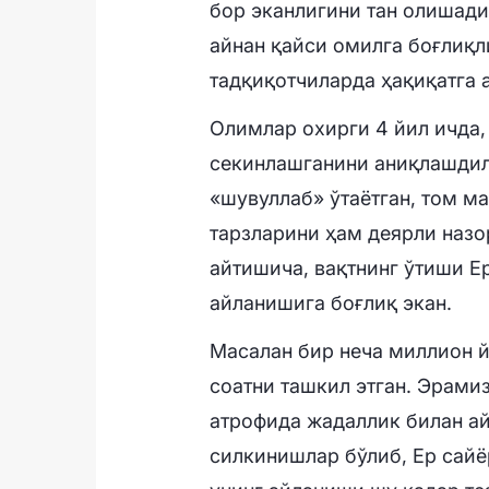
бор эканлигини тан олишади
айнан қайси омилга боғлиқ
тадқиқотчиларда ҳақиқатга 
Олимлар охирги 4 йил ичда,
секинлашганини аниқлашдила
«шувуллаб» ўтаётган, том м
тарзларини ҳам деярли назо
айтишича, вақтнинг ўтиши Е
айланишига боғлиқ экан.
Масалан бир неча миллион й
соатни ташкил этган. Эрами
атрофида жадаллик билан ай
силкинишлар бўлиб, Ер сайё