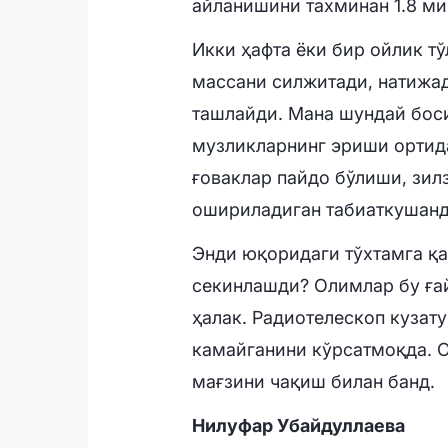
айланишини тахминан 1.8 ми
Икки ҳафта ёки бир ойлик т
массани силжитади, натижад
ташлайди. Мана шундай бос
музликларнинг эриши ортида
ғоваклар пайдо бўлиши, зил
ошириладиган табиаткушанд
Энди юқоридаги тўхтамга қай
секинлашди? Олимлар бу ға
ҳалак. Радиотелескоп кузат
камайганини кўрсатмоқда. 
мағзини чақиш билан банд.
Нилуфар Убайдуллаева