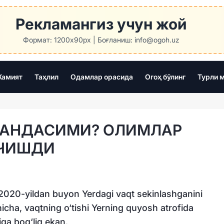
Рекламангиз учун жой
Формат: 1200x90px | Боғланиш: info@ogoh.uz
амият
Таҳлил
Одамлар орасида
Огоҳ бўлинг
Турли 
ШАНДАСИМИ? ОЛИМЛАР
ОЧИШДИ
ni 2020-yildan buyon Yerdagi vaqt sekinlashganini
hicha, vaqtning o‘tishi Yerning quyosh atrofida
iga bog‘liq ekan.