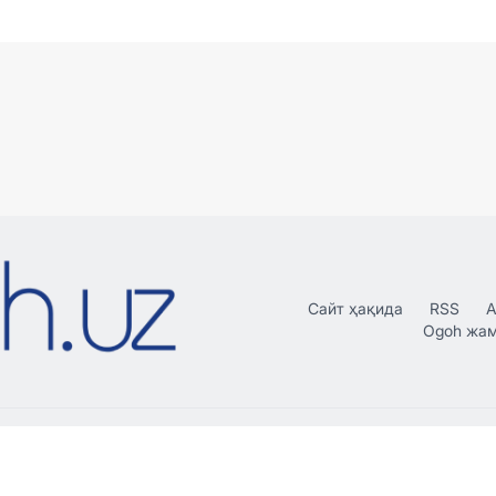
Сайт ҳақида
RSS
А
Ogoh жа
рдан нусха кўчириш, тарқатиш
Таҳририят:
 ёзма розилиги билан амалга