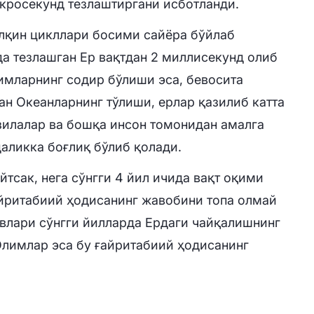
кросекунд тезлаштиргани исботланди.
ўлқин цикллари босими сайёра бўйлаб
а тезлашган Ер вақтдан 2 миллисекунд олиб
имларнинг содир бўлиши эса, бевосита
н Океанларнинг тўлиши, ерлар қазилиб катта
зилалар ва бошқа инсон томонидан амалга
аликка боғлиқ бўлиб қолади.
тсак, нега сўнгги 4 йил ичида вақт оқими
йритабиий ҳодисанинг жавобини топа олмай
увлари сўнгги йилларда Ердаги чайқалишнинг
Олимлар эса бу ғайритабиий ҳодисанинг