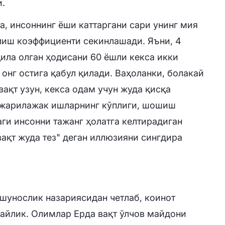
и.
, инсоннинг ёши каттаргани сари унинг мия
лиш коэффициенти секинлашади. Яъни, 4
қила олган ҳодисани 60 ёшли кекса икки
онг остига қабул қилади. Ваҳоланки, болакай
вақт узун, кекса одам учун жуда қисқа
ажарилажак ишларнинг кўплиги, шошиш
ги инсонни тажанг ҳолатга келтирадиган
вақт жуда тез" деган иллюзияни сингдира
ҳшунослик назариясидан четлаб, коинот
айлик. Олимлар Ерда вақт ўлчов майдони