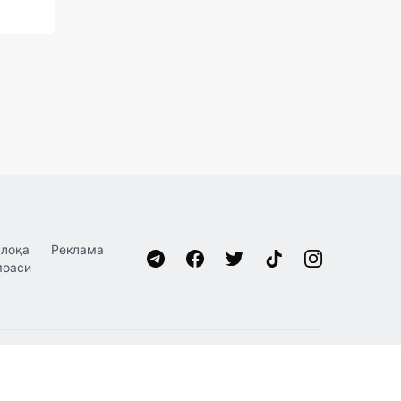
лоқа
Реклама
моаси