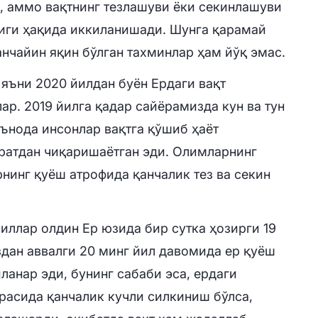
, аммо вақтнинг тезлашуви ёки секинлашуви
лиги ҳақида иккиланишади. Шунга қарамай
анчайин яқин бўлган тахминлар ҳам йўқ эмас.
 яъни 2020 йилдан буён Ердаги вақт
р. 2019 йилга қадар сайёрамизда кун ва тун
аънода инсонлар вақтга қўшиб ҳаёт
ратдан чиқаришаётган эди. Олимларнинг
рнинг қуёш атрофида қанчалик тез ва секин
иллар олдин Ер юзида бир сутка ҳозирги 19
здан аввалги 20 минг йил давомида ер қуёш
ланар эди, бунинг сабаби эса, ердаги
расида қанчалик кучли силкиниш бўлса,