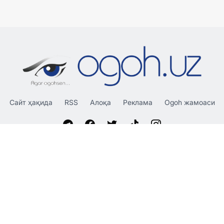
Сайт ҳақида
RSS
Алоқа
Реклама
Ogoh жамоаси
«OGOH.UZ»
сайтида эълон қилинган материаллардан
нусха кўчириш, тарқатиш ва бошқа шаклларда фойдаланиш
фақат таҳририят ёзма розилиги билан амалга оширилиши
мумкин.
© 2026 Ogoh.uz
Таҳририят: