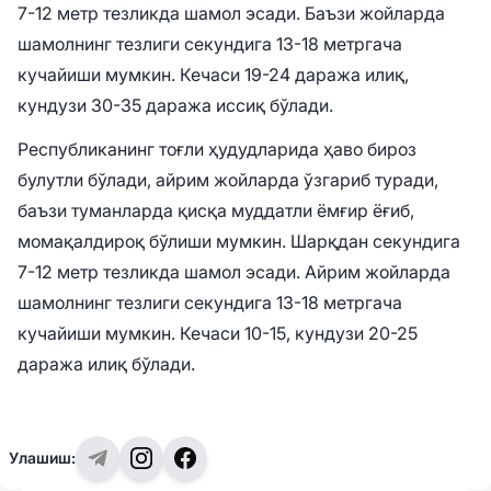
7-12 метр тезликда шамол эсади. Баъзи жойларда
шамолнинг тезлиги секундига 13-18 метргача
кучайиши мумкин. Кечаси 19-24 даража илиқ,
кундузи 30-35 даража иссиқ бўлади.
Республиканинг тоғли ҳудудларида ҳаво бироз
булутли бўлади, айрим жойларда ўзгариб туради,
баъзи туманларда қисқа муддатли ёмғир ёғиб,
момақалдироқ бўлиши мумкин. Шарқдан секундига
7-12 метр тезликда шамол эсади. Айрим жойларда
шамолнинг тезлиги секундига 13-18 метргача
кучайиши мумкин. Кечаси 10-15, кундузи 20-25
даража илиқ бўлади.
Улашиш: