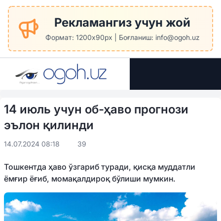
Рекламангиз учун жой
Формат: 1200x90px | Боғланиш: info@ogoh.uz
14 июль учун об-ҳаво прогнози
эълон қилинди
14.07.2024 08:18
39
Тошкентда ҳаво ўзгариб туради, қисқа муддатли
ёмғир ёғиб, момақалдироқ бўлиши мумкин.