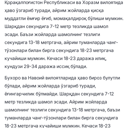
Қорақалпоғистон Республикаси ва Хоразм вилоятида
ҳаво ўзгариб туради, айрим жойларда қисқа
муддатли ёмғир ёғиб, момақалдироқ бўлиши мумкин.
Шарқдан секундига 7-12 метр тезликда шамол
эсади. Баъзи жойларда шамолнинг тезлиги
секундига 13-18 метргача, айрим туманларда чанг-
тўзонлари билан бирга секундига 18-23 метргача
кучайиши мумкин. Кечаси 18-23 даража илиқ,
кундузи 29-34 даража иссиқ бўлади.
Бухоро ва Навоий вилоятларида ҳаво бироз булутли
бўлади, айрим жойларда ўзгариб туради,
ёғингарчилик бўлмайди. Шарқдан секундига 7-12
метр тезликда шамол эсади. Айрим жойларда
шамолнинг тезлиги секундига 13-18 метргача, баъзи
туманларда чанг-тўзонлари билан бирга секундига
18-23 метргача кучайиши мумкин. Кечаси 18-23