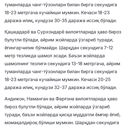
туманларда чанг-тўзонлари билан бирга секундига
18-23 метргача кучайиши мумкин. Кечаси 18-23
даража илиқ, кундузи 30-35 даража иссиқ бўлади.
Қашқадарё ва Сурхондарё вилоятларида ҳаво бироз
булутли бўлади, айрим жойларда ўзгариб туради,
ёғингарчилик бўлмайди. Шарқдан секундига 7-12
метр тезликда шамол эсади. Баъзи жойларда
шамолнинг тезлиги секундига 13-18 метргача, айрим
туманларда чанг-тўзонлари билан бирга секундига
18-23 метргача кучайиши мумкин. Кечаси 20-25
даража илиқ, кундузи 32-37 даража иссиқ бўлади.
Андижон, Наманган ва Фарғона вилоятларида ҳаво
бироз булутли бўлади, айрим жойларда ўзгариб
туради, баъзи жойларда қисқа муддатли ёмғир ёғиб,
момақалдироқ бўлиши мумкин. Шарқдан секундига