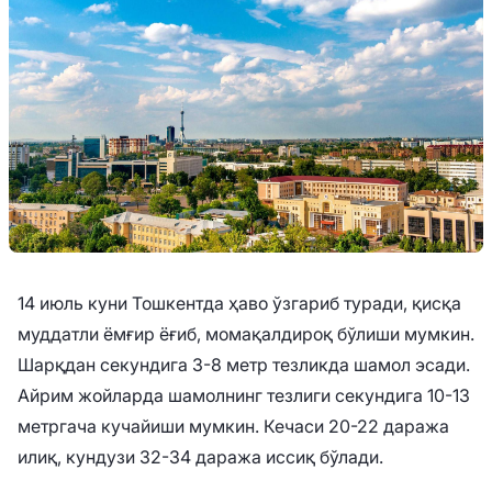
14 июль куни Тошкентда ҳаво ўзгариб туради, қисқа
муддатли ёмғир ёғиб, момақалдироқ бўлиши мумкин.
Шарқдан секундига 3-8 метр тезликда шамол эсади.
Айрим жойларда шамолнинг тезлиги секундига 10-13
метргача кучайиши мумкин. Кечаси 20-22 даража
илиқ, кундузи 32-34 даража иссиқ бўлади.