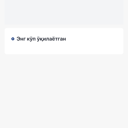
Энг кўп ўқилаётган