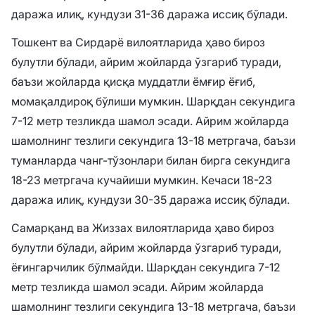
даража илиқ, кундузи 31-36 даража иссиқ бўлади.
Тошкент ва Сирдарё вилоятларида ҳаво бироз
булутли бўлади, айрим жойларда ўзгариб туради,
баъзи жойларда қисқа муддатли ёмғир ёғиб,
момақалдироқ бўлиши мумкин. Шарқдан секундига
7-12 метр тезликда шамол эсади. Айрим жойларда
шамолнинг тезлиги секундига 13-18 метргача, баъзи
туманларда чанг-тўзонлари билан бирга секундига
18-23 метргача кучайиши мумкин. Кечаси 18-23
даража илиқ, кундузи 30-35 даража иссиқ бўлади.
Самарқанд ва Жиззах вилоятларида ҳаво бироз
булутли бўлади, айрим жойларда ўзгариб туради,
ёғингарчилик бўлмайди. Шарқдан секундига 7-12
метр тезликда шамол эсади. Айрим жойларда
шамолнинг тезлиги секундига 13-18 метргача, баъзи