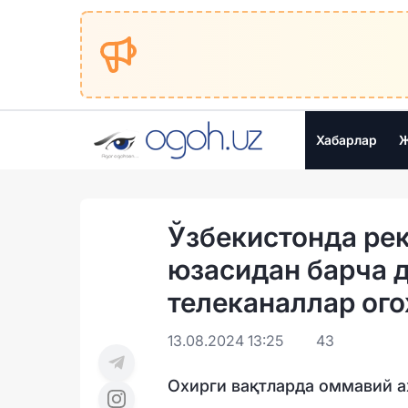
Хабарлар
Ж
Ўзбекистонда ре
юзасидан барча д
телеканаллар ог
13.08.2024 13:25
43
Охирги вақтларда оммавий ах