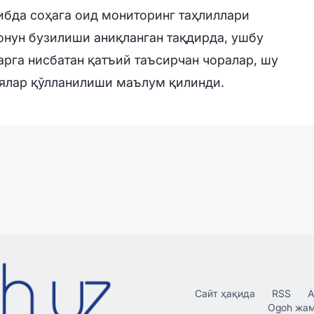
ибда соҳага оид мониторинг таҳлиллари
онун бузилиши аниқланган тақдирда, ушбу
арга нисбатан қатъий таъсирчан чоралар, шу
ялар қўлланилиши маълум қилинди.
Сайт ҳақида
RSS
А
Ogoh жа