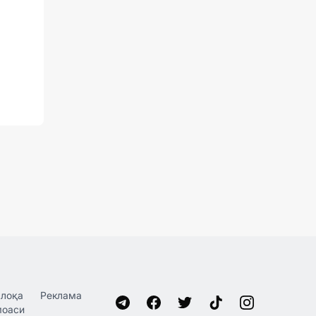
лоқа
Реклама
моаси