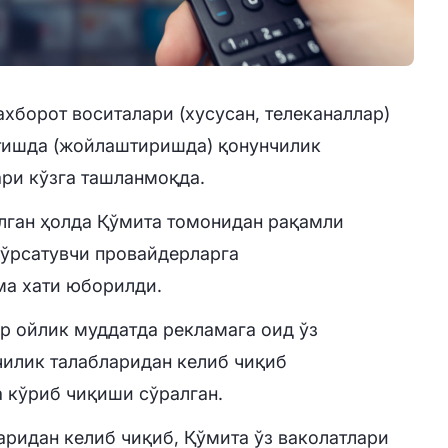
хборот воситалари (хусусан, телеканаллар)
тишда (жойлаштиришда) қонунчилик
ри кўзга ташланмоқда.
лган ҳолда Қўмита томонидан рақамли
кўрсатувчи провайдерларга
ма хати юборилди.
р ойлик муддатда рекламага оид ўз
чилик талабларидан келиб чиқиб
 кўриб чиқиши сўралган.
аридан келиб чиқиб, Қўмита ўз ваколатлари