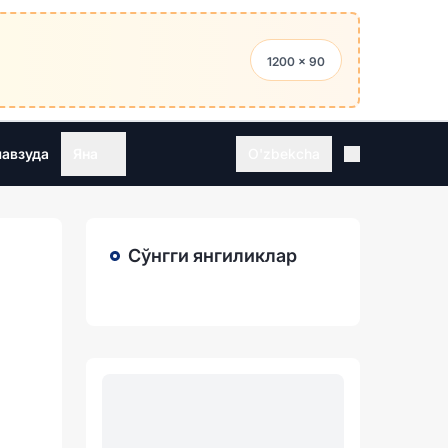
1200 × 90
мавзуда
Яна
O'zbekcha
Сўнгги янгиликлар