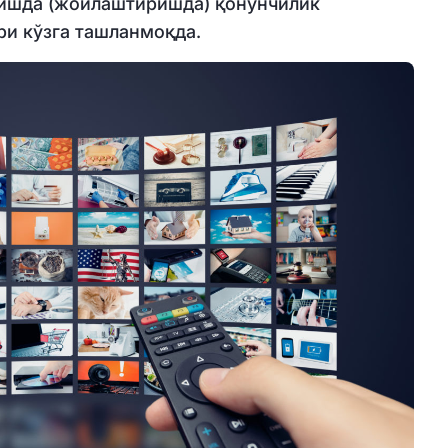
тишда (жойлаштиришда) қонунчилик
ри кўзга ташланмоқда.