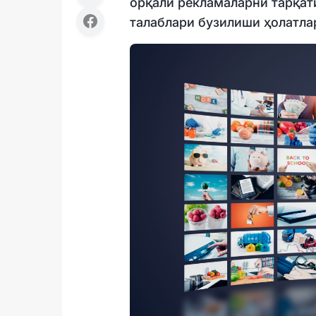
орқали рекламаларни тарқа
талаблари бузилиши ҳолатла