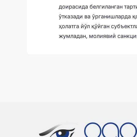
доирасида белгиланган тарт
ўтказади ва ўрганишларда қ
ҳолатга йўл қўйган субъектл
жумладан, молиявий санкци