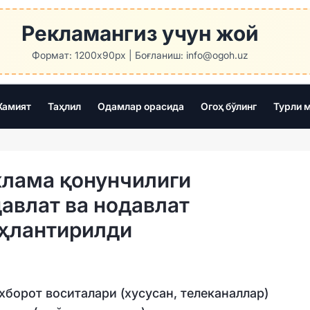
Рекламангиз учун жой
Формат: 1200x90px | Боғланиш: info@ogoh.uz
амият
Таҳлил
Одамлар орасида
Огоҳ бўлинг
Турли 
клама қонунчилиги
авлат ва нодавлат
оҳлантирилди
борот воситалари (хусусан, телеканаллар)