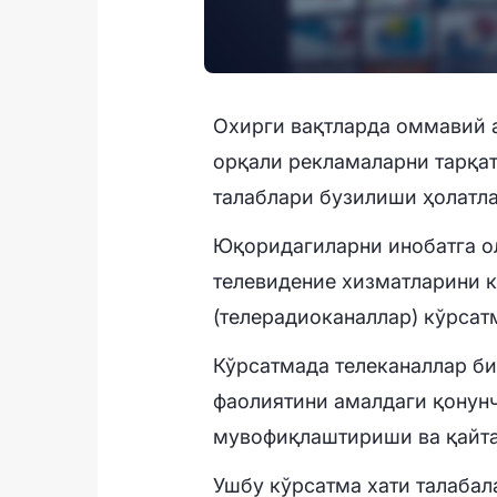
Охирги вақтларда оммавий а
орқали рекламаларни тарқа
талаблари бузилиши ҳолатла
Юқоридагиларни инобатга о
телевидение хизматларини 
(телерадиоканаллар) кўрсат
Кўрсатмада телеканаллар би
фаолиятини амалдаги қонун
мувофиқлаштириши ва қайта
Ушбу кўрсатма хати талабал