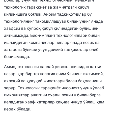
Болалар учун чип технологиясининг келажаги
технологик тараққиёт ва жамиятдаги қабул
қилинишига боғлиқ. Айрим тадқиқотчилар бу
технологиянинг такомиллашуви билан унинг янада
хавфсиз ва кўпроқ қабул қилинадиган бўлишини
айтишмоқда. Био-имплант технологиялари билан
ишлайдиган компаниялар чиплар янада нозик ва
хатарсиз бўлиши учун доимий тадқиқотлар олиб
боришмоқда.
Аммо, технология қандай ривожланишидан қатъи
назар, ҳар бир технологик ечим ўзининг ижтимоий,
ахлоқий ва ҳуқуқий жиҳатлари билан баҳоланиши
зарур. Технологик тараққиёт инсоният учун кўплаб
имкониятлар эшигини очади, лекин у билан бирга
келадиган хавф-хатарлар ҳақида чуқур ўйлаш ҳам
керак бўлади.