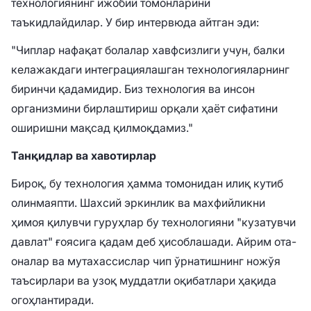
технологиянинг ижобий томонларини
таъкидлайдилар. У бир интервюда айтган эди:
"Чиплар нафақат болалар хавфсизлиги учун, балки
келажакдаги интеграциялашган технологияларнинг
биринчи қадамидир. Биз технология ва инсон
организмини бирлаштириш орқали ҳаёт сифатини
оширишни мақсад қилмоқдамиз."
Танқидлар ва хавотирлар
Бироқ, бу технология ҳамма томонидан илиқ кутиб
олинмаяпти. Шахсий эркинлик ва махфийликни
ҳимоя қилувчи гуруҳлар бу технологияни "кузатувчи
давлат" ғоясига қадам деб ҳисоблашади. Айрим ота-
оналар ва мутахассислар чип ўрнатишнинг ножўя
таъсирлари ва узоқ муддатли оқибатлари ҳақида
огоҳлантиради.