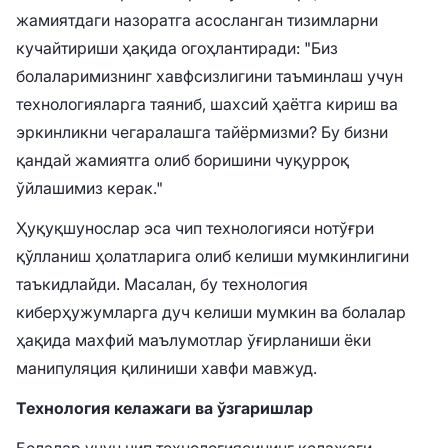
жамиятдаги назоратга асосланган тизимларни
кучайтириши ҳақида огоҳлантиради: "Биз
болаларимизнинг хавфсизлигини таъминлаш учун
технологияларга таяниб, шахсий ҳаётга кириш ва
эркинликни чегаралашга тайёрмизми? Бу бизни
қандай жамиятга олиб боришини чуқурроқ
ўйлашимиз керак."
Ҳуқуқшунослар эса чип технологияси нотўғри
қўлланиш ҳолатларига олиб келиши мумкинлигини
таъкидлайди. Масалан, бу технология
киберҳужумларга дуч келиши мумкин ва болалар
ҳақида махфий маълумотлар ўғирланиши ёки
манипуляция қилиниши хавфи мавжуд.
Технология келажаги ва ўзгаришлар