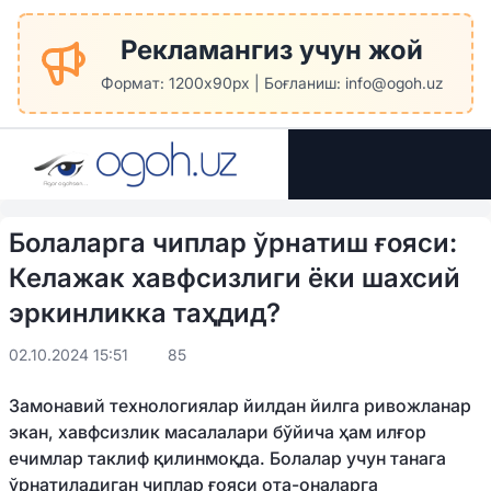
Рекламангиз учун жой
Формат: 1200x90px | Боғланиш: info@ogoh.uz
Болаларга чиплар ўрнатиш ғояси:
Келажак хавфсизлиги ёки шахсий
эркинликка таҳдид?
02.10.2024 15:51
85
Замонавий технологиялар йилдан йилга ривожланар
экан, хавфсизлик масалалари бўйича ҳам илғор
ечимлар таклиф қилинмоқда. Болалар учун танага
ўрнатиладиган чиплар ғояси ота-оналарга