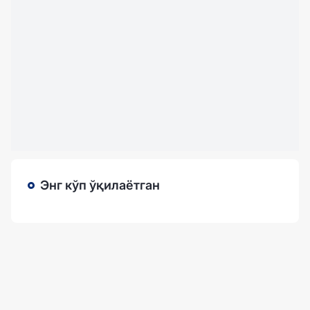
Энг кўп ўқилаётган