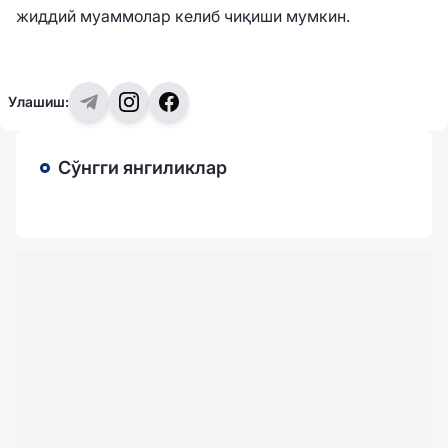
жиддий муаммолар келиб чиқиши мумкин.
Улашиш:
Сўнгги янгиликлар