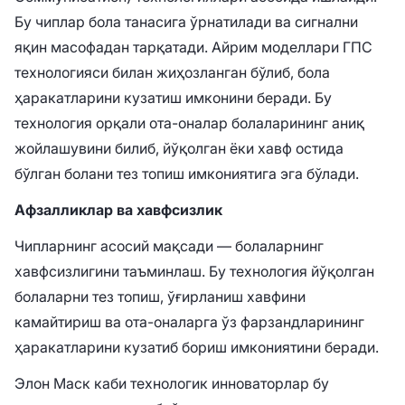
Бу чиплар бола танасига ўрнатилади ва сигнални
яқин масофадан тарқатади. Айрим моделлари ГПС
технологияси билан жиҳозланган бўлиб, бола
ҳаракатларини кузатиш имконини беради. Бу
технология орқали ота-оналар болаларининг аниқ
жойлашувини билиб, йўқолган ёки хавф остида
бўлган болани тез топиш имкониятига эга бўлади.
Афзалликлар ва хавфсизлик
Чипларнинг асосий мақсади — болаларнинг
хавфсизлигини таъминлаш. Бу технология йўқолган
болаларни тез топиш, ўғирланиш хавфини
камайтириш ва ота-оналарга ўз фарзандларининг
ҳаракатларини кузатиб бориш имкониятини беради.
Элон Маск каби технологик инноваторлар бу