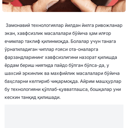
Замонавий технологиялар йилдан йилга ривожланар
экан, хавфсизлик масалалари бўйича ҳам илғор
ечимлар таклиф қилинмоқда. Болалар учун танага
ўрнатиладиган чиплар ғояси ота-оналарга
фарзандларининг хавфсизлигини назорат қилишда
ёрдам бериш ниятида пайдо бўлган бўлса-да, у
шахсий эркинлик ва махфийлик масалалари бўйича
баҳсларни келтириб чиқармоқда. Айрим машҳурлар
бу технологияни қўллаб-қувватлашса, бошқалар уни
кескин танқид қилишади.