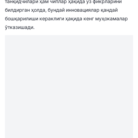
танқидчилари ҳам чиплар ҳақида ўз фикрларини
билдирган ҳолда, бундай инновациялар қандай
бошқарилиши кераклиги ҳақида кенг муҳокамалар
ўтказишади.