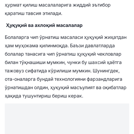
ҳурмат қилиш масалаларига жиддий эътибор
қаратиш тавсия этилади.
Ҳуқуқий ва ахлоқий масалалар
Болаларга чип ўрнатиш масаласи ҳуқуқий жиҳатдан
ҳам муҳокама қилинмоқда. Баъзи давлатларда
болалар танасига чип ўрнатиш ҳуқуқий чекловлар
билан тўқнашиши мумкин, чунки бу шахсий ҳаётга
тажовуз сифатида кўрилиши мумкин. Шунингдек,
ота-оналарга бундай технологияни фарзандларига
ўрнатишдан олдин, ҳуқуқий масъулият ва оқибатлар
ҳақида тушунтириш бериш керак.