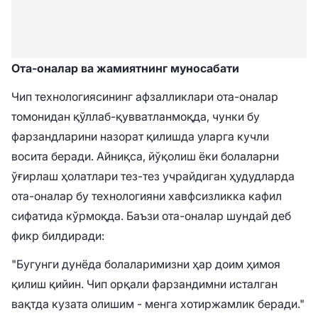
Ота-оналар ва жамиятнинг муносабати
Чип технологиясининг афзалликлари ота-оналар
томонидан қўллаб-қувватланмоқда, чунки бу
фарзандларини назорат қилишда уларга кучли
восита беради. Айниқса, йўқолиш ёки болаларни
ўғирлаш ҳолатлари тез-тез учрайдиган ҳудудларда
ота-оналар бу технологияни хавфсизликка кафил
сифатида кўрмоқда. Баъзи ота-оналар шундай деб
фикр билдиради:
"Бугунги дунёда болаларимизни ҳар доим ҳимоя
қилиш қийин. Чип орқали фарзандимни исталган
вақтда кузата олишим - менга хотиржамлик беради."