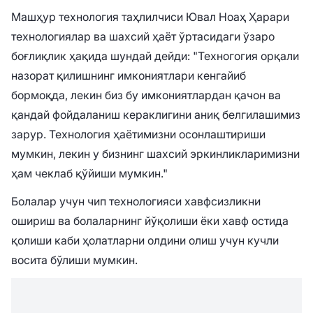
Машҳур технология таҳлилчиси Ювал Ноаҳ Ҳарари
технологиялар ва шахсий ҳаёт ўртасидаги ўзаро
боғлиқлик ҳақида шундай дейди: "Техногогия орқали
назорат қилишнинг имкониятлари кенгайиб
бормоқда, лекин биз бу имкониятлардан қачон ва
қандай фойдаланиш кераклигини аниқ белгилашимиз
зарур. Технология ҳаётимизни осонлаштириши
мумкин, лекин у бизнинг шахсий эркинликларимизни
ҳам чеклаб қўйиши мумкин."
Болалар учун чип технологияси хавфсизликни
ошириш ва болаларнинг йўқолиши ёки хавф остида
қолиши каби ҳолатларни олдини олиш учун кучли
восита бўлиши мумкин.