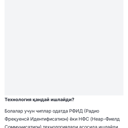
Технология қандай ишлайди?
Болалар учун чиплар одатда РФИД (Радио
Фреқуенcй Идентифиcатион) ёки НФC (Неар-Фиелд
Cоммуниcатион) технологиялари асосида ишлайди.