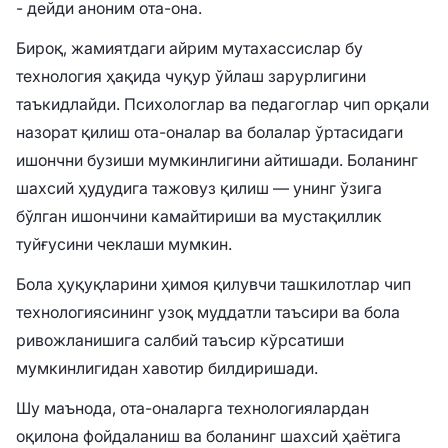
- дейди аноним ота-она.
Бироқ, жамиятдаги айрим мутахассислар бу
технология ҳақида чуқур ўйлаш зарурлигини
таъкидлайди. Психологлар ва педагоглар чип орқали
назорат қилиш ота-оналар ва болалар ўртасидаги
ишончни бузиши мумкинлигини айтишади. Боланинг
шахсий ҳудудига тажовуз қилиш — унинг ўзига
бўлган ишончини камайтириши ва мустақиллик
туйғусини чеклаши мумкин.
Бола ҳуқуқларини ҳимоя қилувчи ташкилотлар чип
технологиясининг узоқ муддатли таъсири ва бола
ривожланишига салбий таъсир кўрсатиши
мумкинлигидан хавотир билдиришади.
Шу маънода, ота-оналарга технологиялардан
оқилона фойдаланиш ва боланинг шахсий ҳаётига