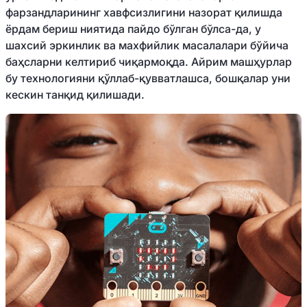
фарзандларининг хавфсизлигини назорат қилишда
ёрдам бериш ниятида пайдо бўлган бўлса-да, у
шахсий эркинлик ва махфийлик масалалари бўйича
баҳсларни келтириб чиқармоқда. Айрим машҳурлар
бу технологияни қўллаб-қувватлашса, бошқалар уни
кескин танқид қилишади.