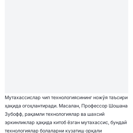
Мутахассислар чип технологиясининг ножўя таъсири
ҳақида огоҳлантиради. Масалан, Профессор Шошана
Зубофф, рақамли технологиялар ва шахсий
эркинликлар ҳақида китоб ёзган мутахассис, бундай
технологиялар болаларни кузатиш орқали