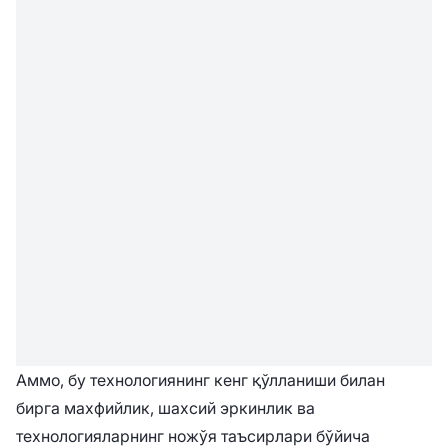
Аммо, бу технологиянинг кенг қўлланиши билан
бирга махфийлик, шахсий эркинлик ва
технологияларнинг ножўя таъсирлари бўйича