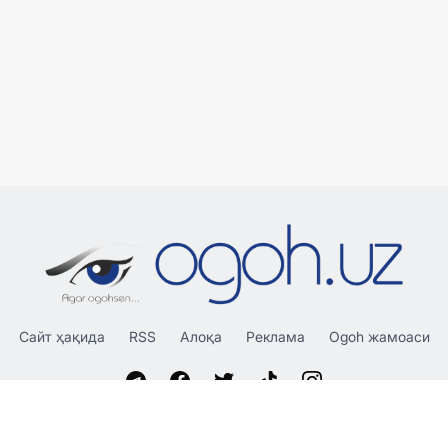
Сайт ҳақида
RSS
Алоқа
Реклама
Ogoh жамоаси
«OGOH.UZ»
сайтида эълон қилинган материаллардан