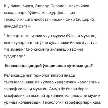
Шу билан бирга, Эдвард Сновден, махфийлик
масалалари бўйича машҳур фаол, чип
технологиясига нисбатан кескин фикр билдириб,
шундай деган:
"Чиплар хавфсизлик учун муҳим бўлиши мумкин,
лекин уларнинг нотўғри қўлланиши йирик кузатув
тизимининг бир қисмига айланиш хавфини
туғдиради."
Келажакда қандай ўзгаришлар кутилмоқда?
Келажакда чип технологиялари янада
такомиллашиши ва кўплаб хавфсизлик чораларини
таклиф қилиши мумкин. Аммо бу билан бирга,
махфийлик ва шахсий эркинлик масалалари муҳим
ўринда қолаверади. Технология тарафдорлари ҳам,