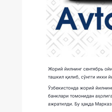
Жорий йилнинг сентябрь ойи
ташкил қилиб, сўнгги икки й
Ўзбекистонда жорий йилнинг
банклари томонидан аҳолига
ажратилди. Бу ҳақда Марказ