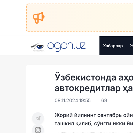
Хабарлар
Ж
Ўзбекистонда аҳ
автокредитлар ҳ
08.11.2024 19:55
69
Жорий йилнинг сентябрь ойид
ташкил қилиб, сўнгги икки йи