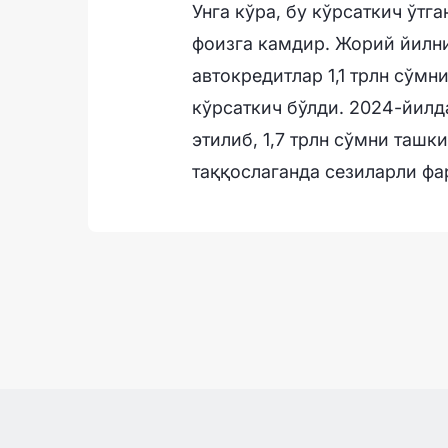
Унга кўра, бу кўрсаткич ўтг
фоизга камдир. Жорий йилни
автокредитлар 1,1 трлн сўмни
кўрсаткич бўлди. 2024-йилд
этилиб, 1,7 трлн сўмни ташк
таққослаганда сезиларли фа