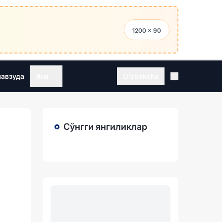
1200 × 90
мавзуда
Яна
O'zbekcha
Сўнгги янгиликлар