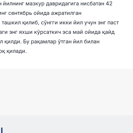
ан йилнинг мазкур давридагига нисбатан 42
нг сентябрь ойида ажратилган
 ташкил қилиб, сўнгги икки йил учун энг паст
аги энг яхши кўрсаткич эса май ойида қайд
ил қилди. Бу рақамлар ўтган йил билан
рқ қилади.