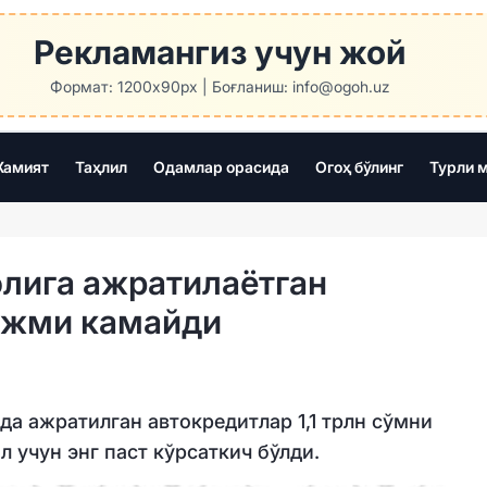
Рекламангиз учун жой
Формат: 1200x90px | Боғланиш: info@ogoh.uz
амият
Таҳлил
Одамлар орасида
Огоҳ бўлинг
Турли 
олига ажратилаётган
ажми камайди
а ажратилган автокредитлар 1,1 трлн сўмни
л учун энг паст кўрсаткич бўлди.