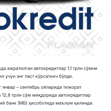
да ажратилган автокредитлар 1,1 трлн сўмни
ил учун энг паст кўрсаткич бўлди.
 январ – сентябрь ойларида тижорат
 12,8 трлн сўм миқдорида автокредитлар
ий банк (МБ) ҳисоботида маълум қилинди.