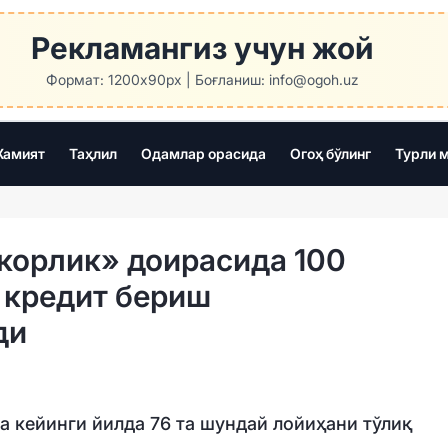
Рекламангиз учун жой
Формат: 1200x90px | Боғланиш: info@ogoh.uz
амият
Таҳлил
Одамлар орасида
Огоҳ бўлинг
Турли 
корлик» доирасида 100
 кредит бериш
ди
а кейинги йилда 76 та шундай лойиҳани тўлиқ