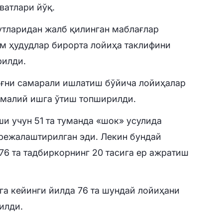
ватлари йўқ.
утларидан жалб қилинган маблағлар
м ҳудудлар бирорта лойиҳа таклифини
рилди.
ғни самарали ишлатиш бўйича лойиҳалар
амалий ишга ўтиш топширилди.
и учун 51 та туманда «шок» усулида
режалаштирилган эди. Лекин бундай
76 та тадбиркорнинг 20 тасига ер ажратиш
а кейинги йилда 76 та шундай лойиҳани
илди.