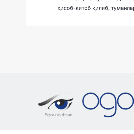
ҳисоб-китоб қилиб, туманл
«OGOH.UZ»
сайтида эълон қилинган материалла