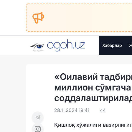
Хабарлар
Ж
«Оилавий тадбир
миллион сўмгача
соддалаштирила
28.11.2024 19:41
44
Қишлоқ хўжалиги вазирлигиг