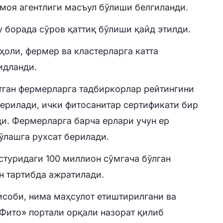
моя агентлиги масъул бўлиши белгиланди.
 борада сўров қаттиқ бўлиши қайд этилди.
ҳоли, фермер ва кластерларга катта
идланди.
тган фермерларга тадбиркорлар рейтингини
ерилади, ички фитосанитар сертификати бир
и. Фермерларга барча ерлари учун ер
тўлашга рухсат берилади.
туридаги 100 миллион сўмгача бўлган
н тартибда ажратилади.
ҳисоби, нима маҳсулот етиштирилгани ва
-Фито» портали орқали назорат қилиб