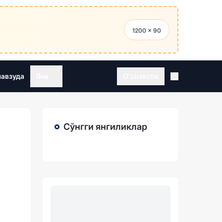
1200 × 90
мавзуда
Яна
O'zbekcha
Сўнгги янгиликлар