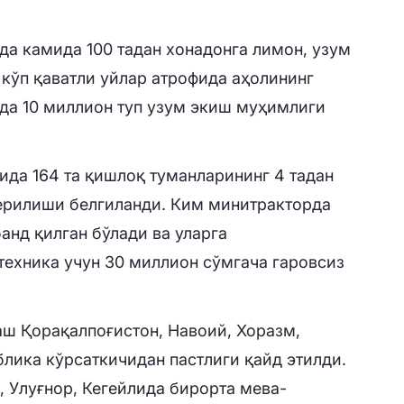
да камида 100 тадан хонадонга лимон, узум
 кўп қаватли уйлар атрофида аҳолининг
да 10 миллион туп узум экиш муҳимлиги
да 164 та қишлоқ туманларининг 4 тадан
ерилиши белгиланди. Ким минитракторда
банд қилган бўлади ва уларга
ехника учун 30 миллион сўмгача гаровсиз
ш Қорақалпоғистон, Навоий, Хоразм,
лика кўрсаткичидан пастлиги қайд этилди.
а, Улуғнор, Кегейлида бирорта мева-