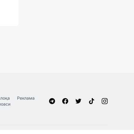
лоқа
Реклама
моаси