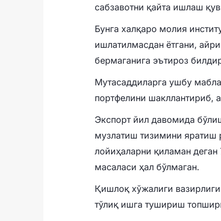
сабзавотни қайта ишлаш қув
Бунга халқаро молия инстит
ишлатилмасдан ётгани, айри
бермаганига эътироз билди
Мутасаддиларга ушбу мабла
портфелини шакллантириб, 
Экспорт йил давомида бўлиш
музлатиш тизимини яратиш 
лойиҳаларни қиламан деган 
масаласи ҳал бўлмаган.
Қишлоқ хўжалиги вазирлигиг
тўлиқ ишга тушириш топшир