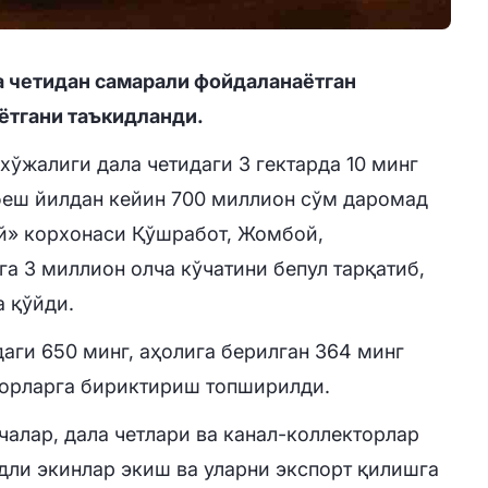
 четидан самарали фойдаланаётган
ётгани таъкидланди.
хўжалиги дала четидаги 3 гектарда 10 минг
, беш йилдан кейин 700 миллион сўм даромад
ай» корхонаси Қўшработ, Жомбой,
га 3 миллион олча кўчатини бепул тарқатиб,
а қўйди.
даги 650 минг, аҳолига берилган 364 минг
корларга бириктириш топширилди.
чалар, дала четлари ва канал-коллекторлар
ли экинлар экиш ва уларни экспорт қилишга