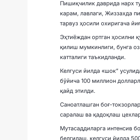
Пишиқчилик даврида нарх т
карам, лавлаги, Жиззахда п
тарвуз ҳосили охиригача йи
Эҳтиёждан ортган ҳосилни қ
қилиш мумкинлиги, бунга оз
катталиги таъкидланди.
Келгуси йилда «шок” усули
бўйича 100 миллион доллар
қайд этилди.
Саноатлашган боғ-токзорлар
саралаш ва қадоқлаш цехлар
Мутасаддиларга интенсив б
белгилаш, келгуси йилда 50