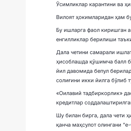
Ўсимликлар карантини ва ҳи
Вилоят ҳокимларидан ҳам бу
Бу ишларга фаол киришган а
енгилликлар берилиши таък
Дала четини самарали ишла
ҳисоблашда қўшимча балл б
йил давомида бепул берилад
солиғини икки йилга бўлиб 
«Оилавий тадбиркорлик» дас
кредитлар соддалаштирилга
Шу билан бирга, дала чети 
қанча маҳсулот олингани “e