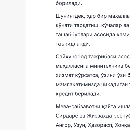
борилади.
Шунингдек, ҳар бир маҳалла
кўчати тарқатиш, кўчалар ва
ташаббуслари асосида ками
таъкидланди.
Сайхунобод тажрибаси асоси
маҳалласига минитехника б
хизмат кўрсатса, ўзини ўзи 
мамлакатимизда чиқадиган т
кредит берилади.
Мева-сабзавотни қайта ишла
Сирдарё ва Жиззахда респуб
Ангор, Узун, Ҳазорасп, Хонқ