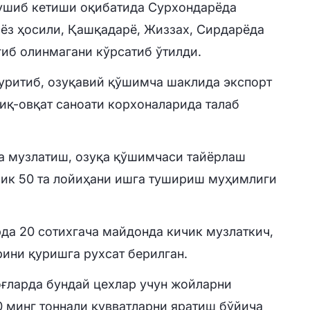
ушиб кетиши оқибатида Сурхондарёда
иёз ҳосили, Қашқадарё, Жиззах, Сирдарёда
ғиб олинмагани кўрсатиб ўтилди.
уритиб, озуқавий қўшимча шаклида экспорт
иқ-овқат саноати корхоналарида талаб
да музлатиш, озуқа қўшимчаси тайёрлаш
лик 50 та лойиҳани ишга тушириш муҳимлиги
да 20 сотихгача майдонда кичик музлаткич,
ини қуришга рухсат берилган.
оғларда бундай цехлар учун жойларни
0 минг тоннали қувватларни яратиш бўйича