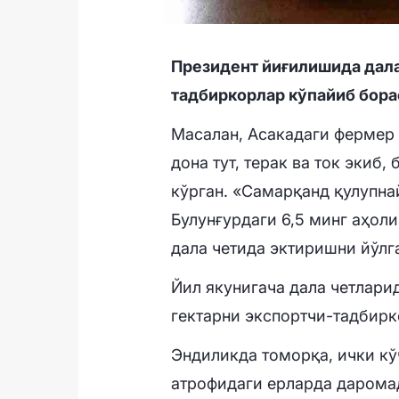
Президент йиғилишида дала
тадбиркорлар кўпайиб бора
Масалан, Асакадаги фермер 
дона тут, терак ва ток экиб
кўрган. «Самарқанд қулупн
Булунғурдаги 6,5 минг аҳоли
дала четида эктиришни йўлг
Йил якунигача дала четлари
гектарни экспортчи-тадбир
Эндиликда томорқа, ички кў
атрофидаги ерларда даромад