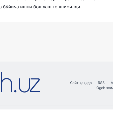
ар бўйича ишни бошлаш топширилди.
Сайт ҳақида
RSS
А
Ogoh жа
рдан нусха кўчириш, тарқатиш