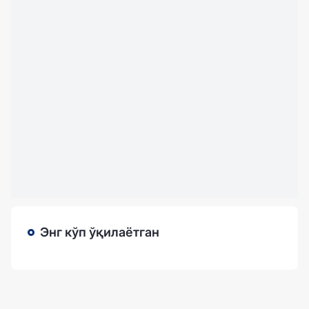
Энг кўп ўқилаётган