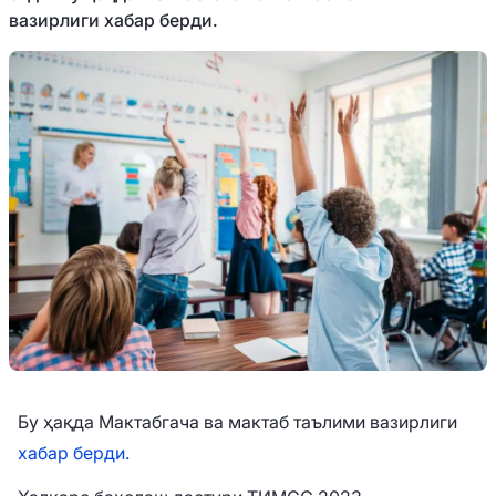
вазирлиги хабар берди.
Бу ҳақда Мактабгача ва мактаб таълими вазирлиги
хабар берди.