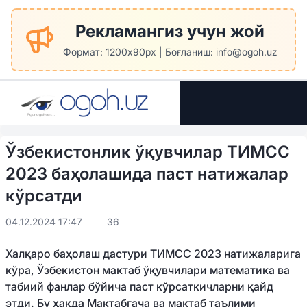
Рекламангиз учун жой
Формат: 1200x90px | Боғланиш: info@ogoh.uz
Ўзбекистонлик ўқувчилар ТИМСС
2023 баҳолашида паст натижалар
кўрсатди
04.12.2024 17:47
36
Халқаро баҳолаш дастури ТИМСС 2023 натижаларига
кўра, Ўзбекистон мактаб ўқувчилари математика ва
табиий фанлар бўйича паст кўрсаткичларни қайд
этди. Бу ҳақда Мактабгача ва мактаб таълими