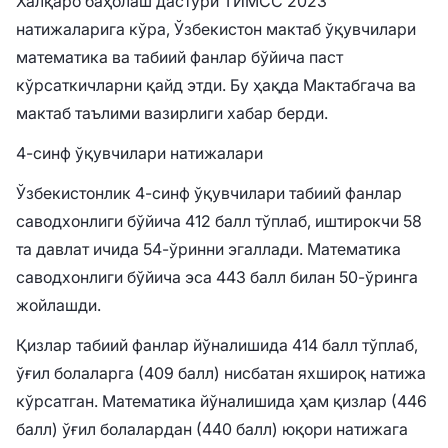
Халқаро баҳолаш дастури ТИМСС 2023
натижаларига кўра, Ўзбекистон мактаб ўқувчилари
математика ва табиий фанлар бўйича паст
кўрсаткичларни қайд этди. Бу ҳақда Мактабгача ва
мактаб таълими вазирлиги хабар берди.
4-синф ўқувчилари натижалари
Ўзбекистонлик 4-синф ўқувчилари табиий фанлар
саводхонлиги бўйича 412 балл тўплаб, иштирокчи 58
та давлат ичида 54-ўринни эгаллади. Математика
саводхонлиги бўйича эса 443 балл билан 50-ўринга
жойлашди.
Қизлар табиий фанлар йўналишида 414 балл тўплаб,
ўғил болаларга (409 балл) нисбатан яхшироқ натижа
кўрсатган. Математика йўналишида ҳам қизлар (446
балл) ўғил болалардан (440 балл) юқори натижага