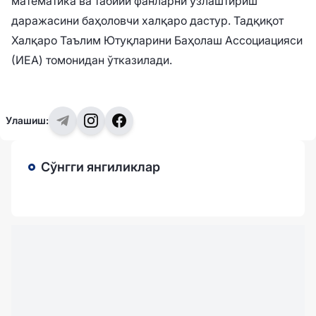
математика ва табиий фанларни ўзлаштириш
даражасини баҳоловчи халқаро дастур. Тадқиқот
Халқаро Таълим Ютуқларини Баҳолаш Ассоциацияси
(ИEА) томонидан ўтказилади.
Улашиш:
Сўнгги янгиликлар