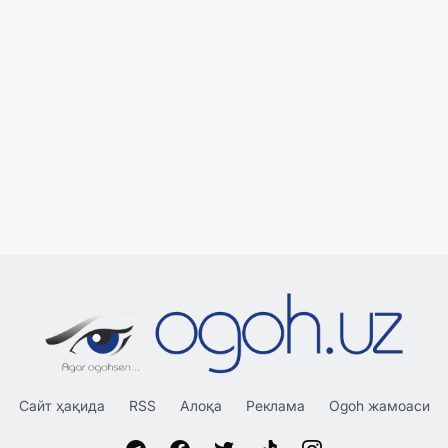
Сайт ҳақида
RSS
Алоқа
Реклама
Ogoh жамоаси