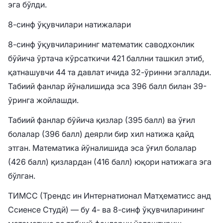
эга бўлди.
8-синф ўқувчилари натижалари
8-синф ўқувчиларининг математик саводхонлик
бўйича ўртача кўрсаткичи 421 баллни ташкил этиб,
қатнашувчи 44 та давлат ичида 32-ўринни эгаллади.
Табиий фанлар йўналишида эса 396 балл билан 39-
ўринга жойлашди.
Табиий фанлар бўйича қизлар (395 балл) ва ўғил
болалар (396 балл) деярли бир хил натижа қайд
этган. Математика йўналишида эса ўғил болалар
(426 балл) қизлардан (416 балл) юқори натижага эга
бўлган.
ТИМСС (Трендс ин Интернатионал Матҳематиcс анд
Сcиенcе Студй) — бу 4- ва 8-синф ўқувчиларининг