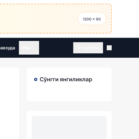
1200 × 90
мавзуда
Яна
O'zbekcha
Сўнгги янгиликлар