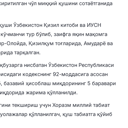
киритилган чўл миққий қушини сотаётганида
қуши Ўзбекистон Қизил китоби ва ИУCН
 кўчманчи тур бўлиб, заифга яқин мақомга
ир-Олойда, Қизилқум тоғларида, Амударё ва
рида тарқалган.
қбузарга нисбатан Ўзбекистон Республикаси
исидаги кодекснинг 92-моддасига асосан
, базавий ҳисоблаш миқдорининг 5 баравари
миқдорида жарима қўлланилди.
гини текшириш учун Хоразм миллий табиат
муолажалар қўлланилгач, қуш табиатга қўйиб