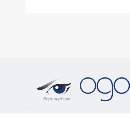
«OGOH.UZ»
сайтида эълон қилинган материалла
ва бошқа шаклларда фойдаланиш фақат таҳририят
оширилиши мумкин.