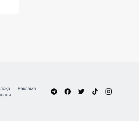
лоқа
Реклама
моаси