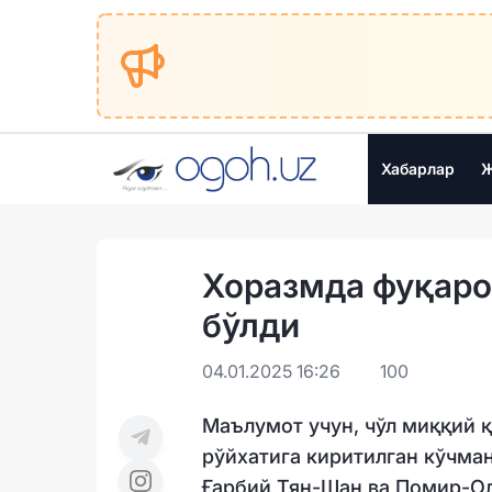
Хабарлар
Ж
Хоразмда фуқаро
бўлди
04.01.2025 16:26
100
Маълумот учун, чўл миққий 
рўйхатига киритилган кўчман
Ғарбий Тян-Шан ва Помир-Ол