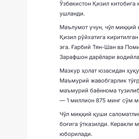
Ўзбекистон Қизил китобига 
ушланди.
Маълумот учун, чўл миққий 
Қизил рўйхатига киритилган
эга. Ғарбий Тян-Шан ва Пом
Зарафшон дарёлари водийла
Мазкур ҳолат юзасидан ҳуқу
Маъмурий жавобгарлик тўғр
маъмурий баённома тузилиб
— 1 миллион 875 минг сўм 
Чўл миққий қуши саломатли
боғига ўтказилди. Керакли 
юборилади.