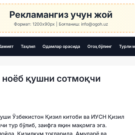
Рекламангиз учун жой
Формат: 1200x90px | Боғланиш: info@ogoh.uz
амият
Таҳлил
Одамлар орасида
Огоҳ бўлинг
Турли 
 ноёб қушни сотмоқчи
қуши Ўзбекистон Қизил китоби ва ИУCН Қизил
чи тур бўлиб, заифга яқин мақомга эга.
ойда, Қизилқум тоғларида, Амударё ва