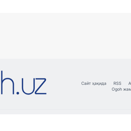
Сайт ҳақида
RSS
А
Ogoh жа
рдан нусха кўчириш, тарқатиш
Таҳририят:
 ёзма розилиги билан амалга