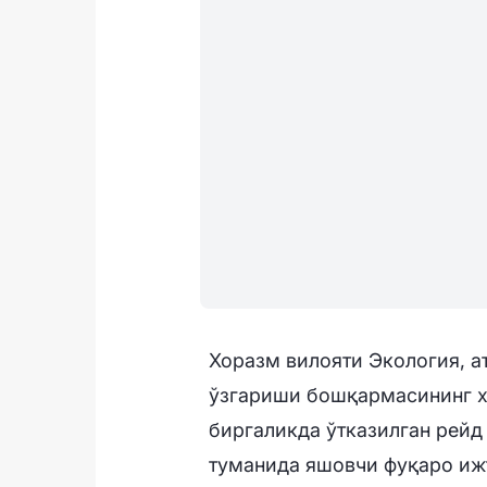
Хоразм вилояти Экология, 
ўзгариши бошқармасининг х
биргаликда ўтказилган рейд
туманида яшовчи фуқаро иж