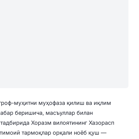
атроф-муҳитни муҳофаза қилиш ва иқлим
абар беришича, масъуллар билан
 тадбирида Хоразм вилоятининг Хазорасп
тимоий тармоқлар орқали ноёб қуш —