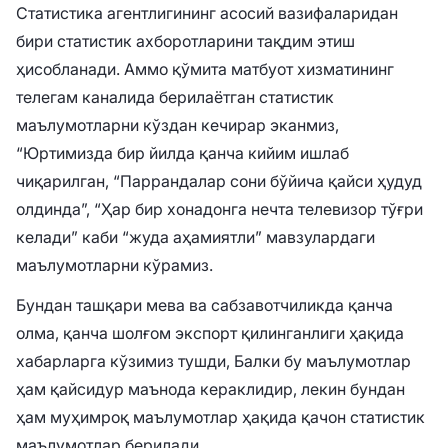
Статистика агентлигининг асосий вазифаларидан
бири статистик ахборотларини тақдим этиш
ҳисобланади. Аммо қўмита матбуот хизматининг
телегам каналида берилаётган статистик
маълумотларни кўздан кечирар эканмиз,
“Юртимизда бир йилда қанча кийим ишлаб
чиқарилган, “Паррандалар сони бўйича қайси ҳудуд
олдинда”, “Ҳар бир хонадонга нечта телевизор тўғри
келади” каби “жуда аҳамиятли” мавзулардаги
маълумотларни кўрамиз.
Бундан ташқари мева ва сабзавотчиликда қанча
олма, қанча шолғом экспорт қилинганлиги ҳақида
хабарларга кўзимиз тушди, Балки бу маълумотлар
ҳам қайсидур маънода кераклидир, лекин бундан
ҳам муҳимроқ маълумотлар ҳақида қачон статистик
маълумотлар берилади.