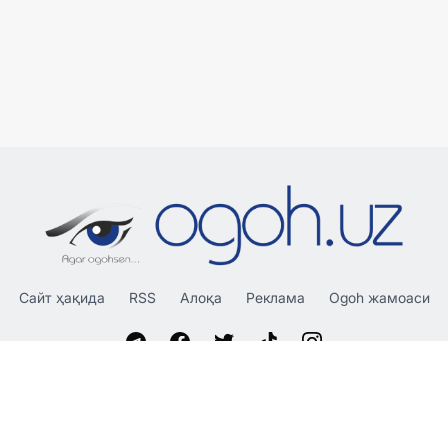
Сайт ҳақида
RSS
Алоқа
Реклама
Ogoh жамоаси
«OGOH.UZ»
сайтида эълон қилинган материаллардан
нусха кўчириш, тарқатиш ва бошқа шаклларда фойдаланиш
фақат таҳририят ёзма розилиги билан амалга оширилиши