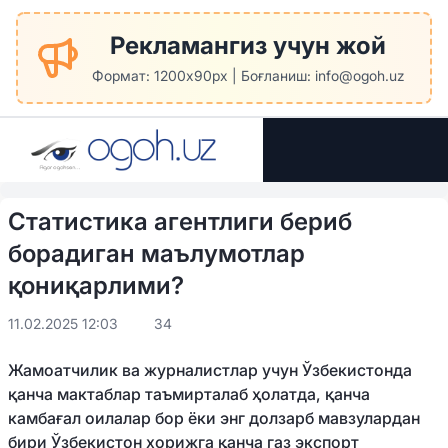
Рекламангиз учун жой
Формат: 1200x90px | Боғланиш: info@ogoh.uz
Статистика агентлиги бериб
борадиган маълумотлар
қониқарлими?
11.02.2025 12:03
34
Жамоатчилик ва журналистлар учун Ўзбекистонда
қанча мактаблар таъмирталаб ҳолатда, қанча
камбағал оилалар бор ёки энг долзарб мавзулардан
бири Ўзбекистон хорижга қанча газ экспорт