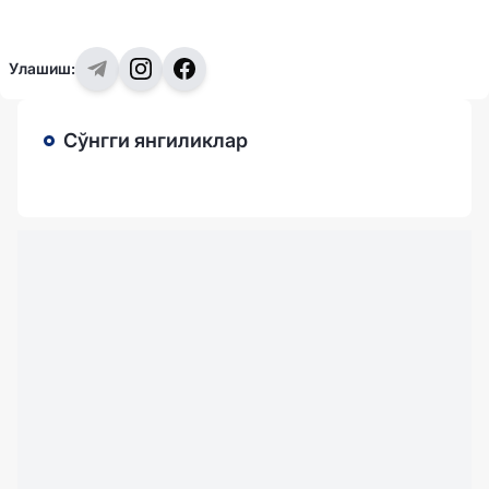
Улашиш:
Сўнгги янгиликлар