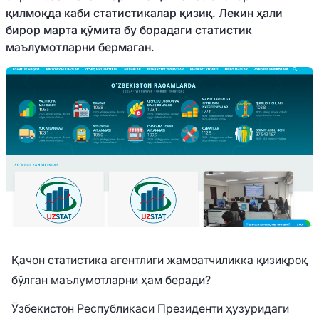
қилмоқда каби статистикалар қизиқ. Лекин ҳали
бирор марта қўмита бу борадаги статистик
маълумотларни бермаган.
Қачон статистика агентлиги жамоатчиликка қизиқроқ
бўлган маълумотларни ҳам беради?
Ўзбекистон Республикаси Президенти ҳузуридаги