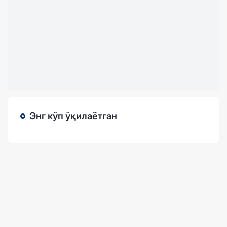
Энг кўп ўқилаётган