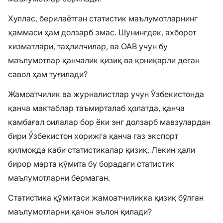
Хуллас, берилаётган статистик маълумотларнинг
ҳаммаси ҳам долзарб эмас. Шунингдек, ахборот
хизматлари, таҳлилчилар, ва ОАВ учун бу
маълумотлар қанчалик қизиқ ва қониқарли деган
савол ҳам туғилади?
Жамоатчилик ва журналистлар учун Ўзбекистонда
қанча мактаблар таъмирталаб ҳолатда, қанча
камбағал оилалар бор ёки энг долзарб мавзулардан
бири Ўзбекистон хорижга қанча газ экспорт
қилмоқда каби статистикалар қизиқ. Лекин ҳали
бирор марта қўмита бу борадаги статистик
маълумотларни бермаган.
Статистика қўмитаси жамоатчиликка қизиқ бўлган
маълумотларни қачон эълон қилади?