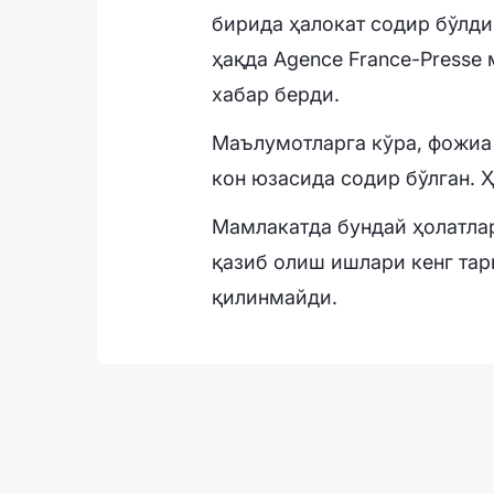
бирида ҳалокат содир бўлди
ҳақда Agence France-Presse
хабар берди.
Маълумотларга кўра, фожиа 
кон юзасида содир бўлган. 
Мамлакатда бундай ҳолатлар
қазиб олиш ишлари кенг тар
қилинмайди.