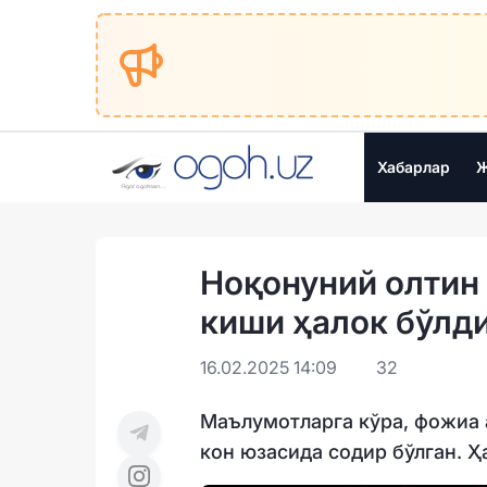
Хабарлар
Ж
Ноқонуний олтин 
киши ҳалок бўлд
16.02.2025 14:09
32
Маълумотларга кўра, фожиа 
кон юзасида содир бўлган. Ҳ