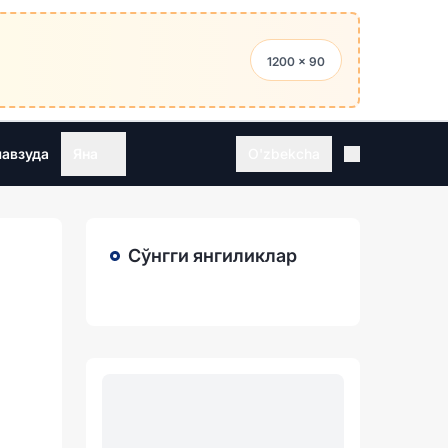
1200 × 90
мавзуда
Яна
O'zbekcha
Сўнгги янгиликлар