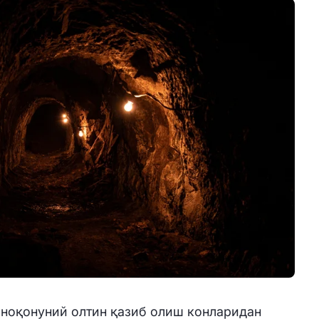
 ноқонуний олтин қазиб олиш конларидан