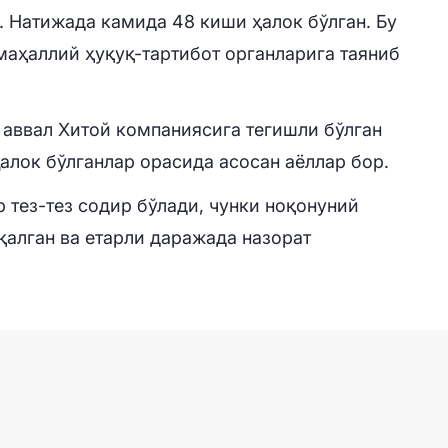
. Натижада камида 48 киши ҳалок бўлган. Бу
 маҳаллий ҳуқуқ-тартибот органларига таяниб
аввал Хитой компаниясига тегишли бўлган
Ҳалок бўлганлар орасида асосан аёллар бор.
 тез-тез содир бўлади, чунки ноқонуний
қалган ва етарли даражада назорат