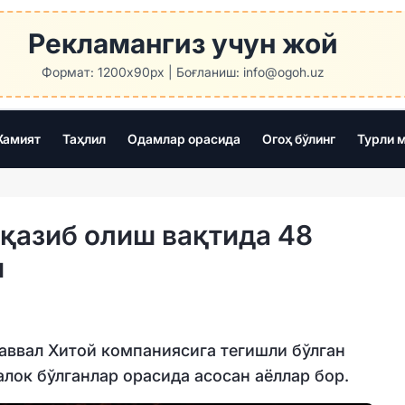
Рекламангиз учун жой
Формат: 1200x90px | Боғланиш: info@ogoh.uz
амият
Таҳлил
Одамлар орасида
Огоҳ бўлинг
Турли 
қазиб олиш вақтида 48
и
аввал Хитой компаниясига тегишли бўлган
алок бўлганлар орасида асосан аёллар бор.