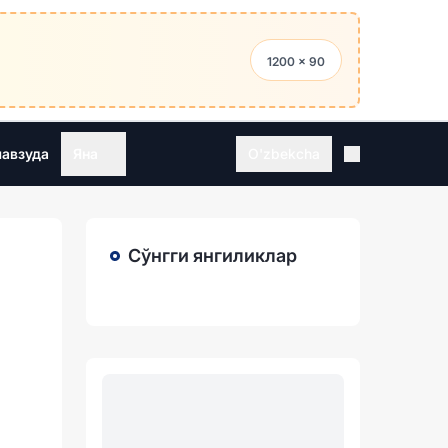
1200 × 90
мавзуда
Яна
O'zbekcha
Сўнгги янгиликлар