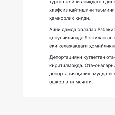
турган жойни аниқлаган дипл
хавфсиз қайтишини таъминл
ҳамкорлик қилди.
Айни дамда болалар Ўзбекис
қонунчилигида белгиланган
ёки келажакдаги ҳомийликн
Депортацияни кутаётган ота
киритилмоқда. Ота-оналарни
депортация қилиш муддати ҳ
ошкор этилмаяпти.