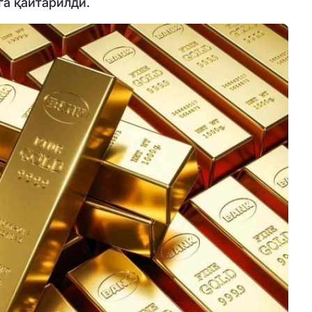
га қайтарилди.