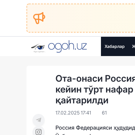
Хабарлар
Ж
Ота-онаси Росси
кейин тўрт нафар
қайтарилди
17.02.2025 17:41
61
Россия Федерацияси ҳудудида