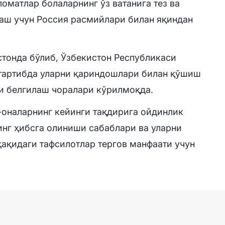
оматлар болаларнинг ўз ватанига тез ва
аш учун Россия расмийлари билан яқиндан
тонда бўлиб, Ўзбекистон Республикаси
 тартибда уларни қариндошлари билан қўшиш
и белгилаш чоралари кўрилмоқда.
-оналарнинг кейинги тақдирига ойдинлик
нг ҳибсга олиниши сабаблари ва уларни
ақидаги тафсилотлар тергов манфаати учун