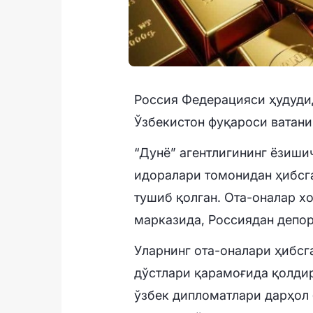
Россия Федерацияси ҳудудид
Ўзбекистон фуқароси ватани
“Дунё” агентлигининг ёзиши
идоралари томонидан ҳибсга
тушиб қолган. Ота-оналар х
марказида, Россиядан депо
Уларнинг ота-оналари ҳибсг
дўстлари қарамоғида қолдир
ўзбек дипломатлари дарҳол