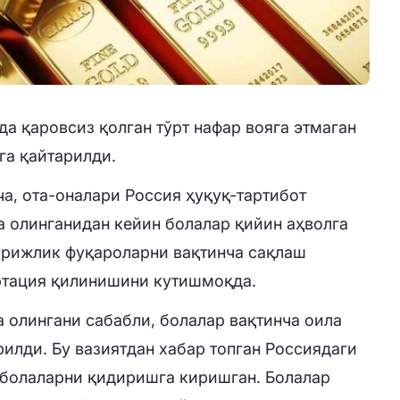
а қаровсиз қолган тўрт нафар вояга этмаган
га қайтарилди.
ча, ота-оналари Россия ҳуқуқ-тартибот
 олинганидан кейин болалар қийин аҳволга
орижлик фуқароларни вақтинча сақлаш
ртация қилинишини кутишмоқда.
а олингани сабабли, болалар вақтинча оила
илди. Бу вазиятдан хабар топган Россиядаги
 болаларни қидиришга киришган. Болалар