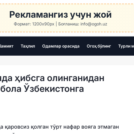
Рекламангиз учун жой
Формат: 1200x90px | Боғланиш: info@ogoh.uz
амият
Таҳлил
Одамлар орасида
Огоҳ бўлинг
Турли 
яда ҳибсга олинганидан
 бола Ўзбекистонга
 қаровсиз қолган тўрт нафар вояга этмаган