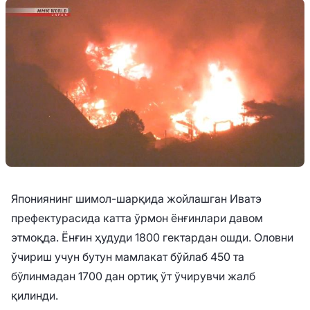
Япониянинг шимол-шарқида жойлашган Иватэ
префектурасида катта ўрмон ёнғинлари давом
этмоқда. Ёнғин ҳудуди 1800 гектардан ошди. Оловни
ўчириш учун бутун мамлакат бўйлаб 450 та
бўлинмадан 1700 дан ортиқ ўт ўчирувчи жалб
қилинди.