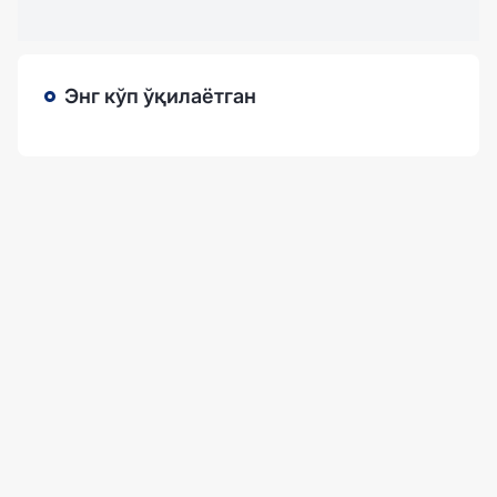
Энг кўп ўқилаётган