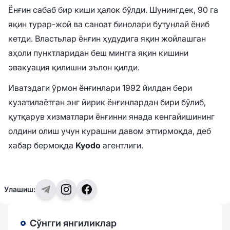
Ёнғин сабаб бир киши ҳалок бўлди. Шунингдек, 90 га
яқин турар-жой ва саноат бинолари бутунлай ёниб
кетди. Властьлар ёнғин ҳудудига яқин жойлашган
аҳоли пунктларидан беш мингга яқин кишини
эвакуация қилишни эълон қилди.
Иватэдаги ўрмон ёнғинлари 1992 йилдан бери
кузатилаётган энг йирик ёнғинлардан бири бўлиб,
қутқарув хизматлари ёнғинни янада кенгайишининг
олдини олиш учун курашни давом эттирмоқда, деб
хабар бермоқда
Kyodo
агентлиги.
Улашиш:
Сўнгги янгиликлар