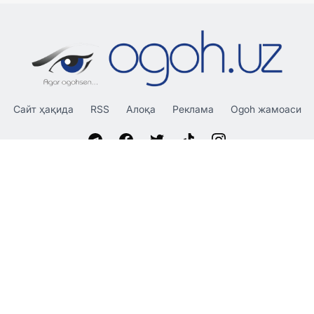
Сайт ҳақида
RSS
Алоқа
Реклама
Ogoh жамоаси
«OGOH.UZ»
сайтида эълон қилинган материаллардан
нусха кўчириш, тарқатиш ва бошқа шаклларда фойдаланиш
фақат таҳририят ёзма розилиги билан амалга оширилиши
мумкин.
© 2026 Ogoh.uz
Таҳририят:
Ҳамкорлик учун: