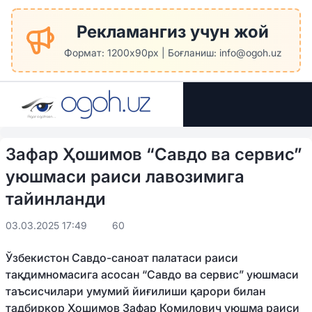
Рекламангиз учун жой
Формат: 1200x90px | Боғланиш: info@ogoh.uz
Зафар Ҳошимов “Савдо ва сервис”
уюшмаси раиси лавозимига
тайинланди
03.03.2025 17:49
60
Ўзбекистон Савдо-саноат палатаси раиси
тақдимномасига асосан “Савдо ва сервис” уюшмаси
таъсисчилари умумий йиғилиши қарори билан
тадбиркор Ҳошимов Зафар Комилович уюшма раиси