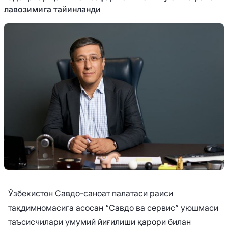
лавозимига тайинланди
Ўзбекистон Савдо-саноат палатаси раиси
тақдимномасига асосан “Савдо ва сервис” уюшмаси
таъсисчилари умумий йиғилиши қарори билан