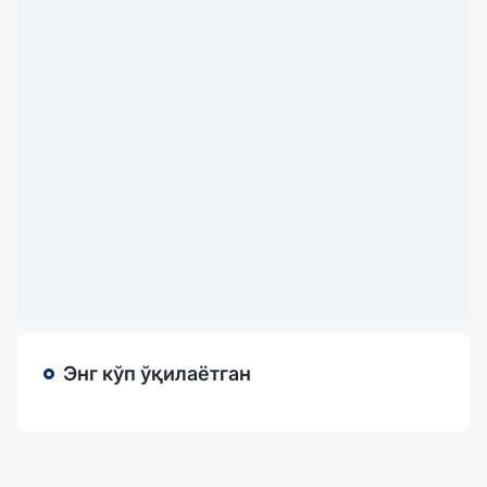
Энг кўп ўқилаётган