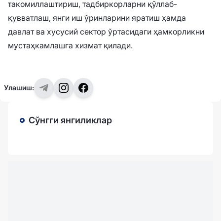
такомиллаштириш, тадбиркорларни қўллаб-
қувватлаш, янги иш ўринларини яратиш ҳамда
давлат ва хусусий сектор ўртасидаги ҳамкорликни
мустаҳкамлашга хизмат қилади.
Улашиш:
Сўнгги янгиликлар