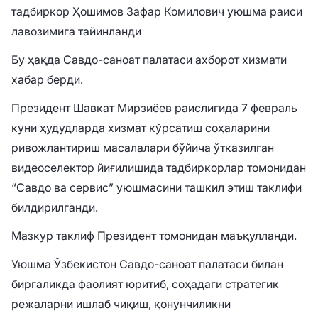
тадбиркор Ҳошимов Зафар Комилович уюшма раиси
лавозимига тайинланди
Бу ҳақда Савдо-саноат палатаси ахборот хизмати
хабар берди.
Президент Шавкат Мирзиёев раислигида 7 февраль
куни ҳудудларда хизмат кўрсатиш соҳаларини
ривожлантириш масалалари бўйича ўтказилган
видеоселектор йиғилишида тадбиркорлар томонидан
“Савдо ва сервис” уюшмасини ташкил этиш таклифи
билдирилганди.
Мазкур таклиф Президент томонидан маъқулланди.
Уюшма Ўзбекистон Савдо-саноат палатаси билан
биргаликда фаолият юритиб, соҳадаги стратегик
режаларни ишлаб чиқиш, қонунчиликни