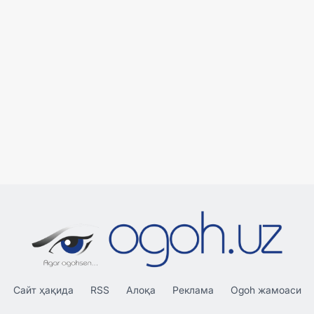
Сайт ҳақида
RSS
Алоқа
Реклама
Ogoh жамоаси