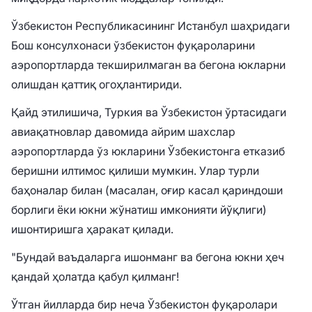
Ўзбекистон Республикасининг Истанбул шаҳридаги
Бош консулхонаси ўзбекистон фуқароларини
аэропортларда текширилмаган ва бегона юкларни
олишдан қаттиқ огоҳлантириди.
Қайд этилишича, Туркия ва Ўзбекистон ўртасидаги
авиақатновлар давомида айрим шахслар
аэропортларда ўз юкларини Ўзбекистонга етказиб
беришни илтимос қилиши мумкин. Улар турли
баҳоналар билан (масалан, оғир касал қариндоши
борлиги ёки юкни жўнатиш имконияти йўқлиги)
ишонтиришга ҳаракат қилади.
"Бундай ваъдаларга ишонманг ва бегона юкни ҳеч
қандай ҳолатда қабул қилманг!
Ўтган йилларда бир неча Ўзбекистон фуқаролари