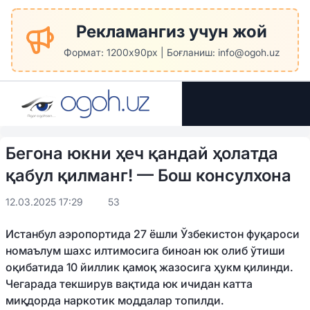
Рекламангиз учун жой
Формат: 1200x90px | Боғланиш: info@ogoh.uz
Бегона юкни ҳеч қандай ҳолатда
қабул қилманг! — Бош консулхона
12.03.2025 17:29
53
Истанбул аэропортида 27 ёшли Ўзбекистон фуқароси
номаълум шахс илтимосига биноан юк олиб ўтиши
оқибатида 10 йиллик қамоқ жазосига ҳукм қилинди.
Чегарада текширув вақтида юк ичидан катта
миқдорда наркотик моддалар топилди.