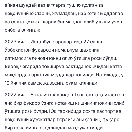
айнан шундай вазиятларга тушиб қолган ва
ноқонуний юкларни, жумладан, наркотик моддалар
ва сохта ҳужжатларни билмасдан олиб ўтгани учун
ҳибсга олинган:
2023 йил – Истанбул аэропортида 27 ёшли
Ўзбекистон фуқароси номаълум шахснинг
илтимосига биноан юкни олиб ўтишга рози бўлди.
Бироқ чегарада текширув вақтида юк ичидан катта
миқдорда наркотик моддалар топилди. Натижада, у
10 йиллик қамоқ жазосига ҳукм қилинди.
2022 йил – Анталия шаҳридан Тошкентга қайтаётган
яна бир фуқаро ўзига нотаниш кишининг юкини олиб
ўтишга рози бўлди. Юк таркибида сохта паспорт ва
ноқонуний ҳужжатлар борлиги аниқланиб, фуқаро
бир неча йилга озодликдан маҳрум этилди", —