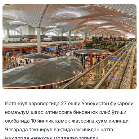
Истанбул аэропортида 27 ёшли Ўзбекистон фуқароси
номаълум шахс илтимосига биноан юк олиб ўтиши
оқибатида 10 йиллик қамоқ жазосига ҳукм қилинди.
Чегарада текширув вақтида юк ичидан катта
миқдорда наркотик моддалар топилди.