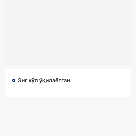
Энг кўп ўқилаётган