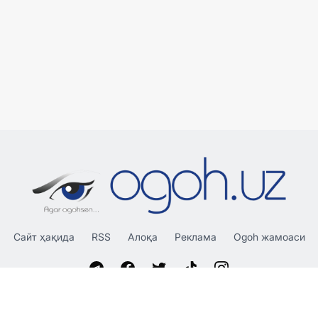
Сайт ҳақида
RSS
Алоқа
Реклама
Ogoh жамоаси
«OGOH.UZ»
сайтида эълон қилинган материаллардан