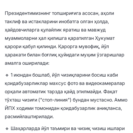
Президентимизнинг топшириғига асосан, аҳоли
таклиф ва истакларини инобатга олган ҳолда,
ҳайдовчиларга қулайлик яратиш ва мавжуд
муаммоларни ҳал қилишга қаратилган Ҳукумат
қарори қабул қилинди. Қарорга мувофиқ, йўл
ҳаракати билан боғлиқ қуйидаги муҳим ўзгаришлар
амалга оширилади:
🔹 1 июндан бошлаб, йўл чизиқларини босиш каби
қоидабузарликлар махсус фото ва видеокамералар
орқали автоматик тарзда қайд этилмайди. Фақат
тўхташ чизиғи ("стоп-линия") бундан мустасно. Аммо
ЙПХ ходими томонидан қоидабузарлик аниқланса,
расмийлаштирилади.
🔹 Шаҳарларда йўл таъмири ва чизиқ чизиш ишлари