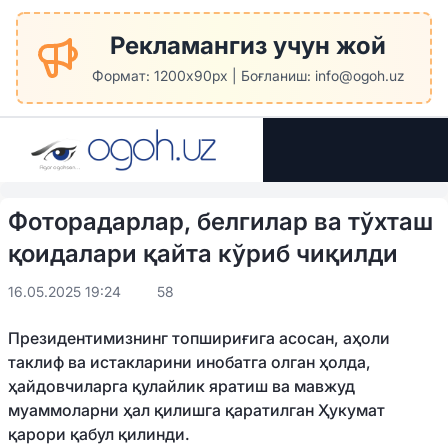
Рекламангиз учун жой
Формат: 1200x90px | Боғланиш: info@ogoh.uz
Фоторадарлар, белгилар ва тўхташ
қоидалари қайта кўриб чиқилди
16.05.2025 19:24
58
Президентимизнинг топшириғига асосан, аҳоли
таклиф ва истакларини инобатга олган ҳолда,
ҳайдовчиларга қулайлик яратиш ва мавжуд
муаммоларни ҳал қилишга қаратилган Ҳукумат
қарори қабул қилинди.