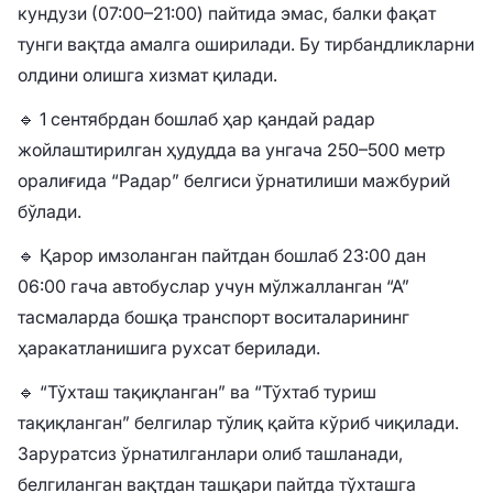
кундузи (07:00–21:00) пайтида эмас, балки фақат
тунги вақтда амалга оширилади. Бу тирбандликларни
олдини олишга хизмат қилади.
🔹 1 сентябрдан бошлаб ҳар қандай радар
жойлаштирилган ҳудудда ва унгача 250–500 метр
оралиғида “Радар” белгиси ўрнатилиши мажбурий
бўлади.
🔹 Қарор имзоланган пайтдан бошлаб 23:00 дан
06:00 гача автобуслар учун мўлжалланган “А”
тасмаларда бошқа транспорт воситаларининг
ҳаракатланишига рухсат берилади.
🔹 “Тўхташ тақиқланган” ва “Тўхтаб туриш
тақиқланган” белгилар тўлиқ қайта кўриб чиқилади.
Заруратсиз ўрнатилганлари олиб ташланади,
белгиланган вақтдан ташқари пайтда тўхташга