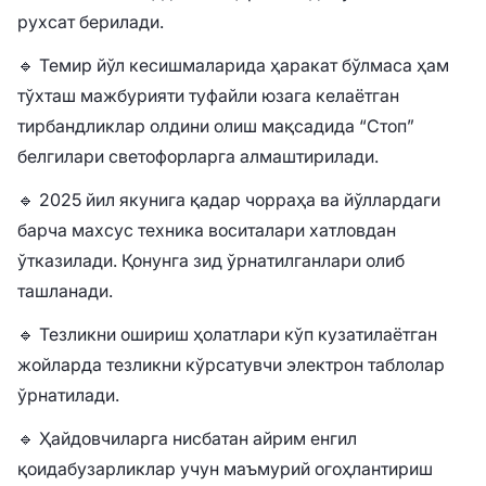
рухсат берилади.
🔹 Темир йўл кесишмаларида ҳаракат бўлмаса ҳам
тўхташ мажбурияти туфайли юзага келаётган
тирбандликлар олдини олиш мақсадида “Стоп”
белгилари светофорларга алмаштирилади.
🔹 2025 йил якунига қадар чорраҳа ва йўллардаги
барча махсус техника воситалари хатловдан
ўтказилади. Қонунга зид ўрнатилганлари олиб
ташланади.
🔹 Тезликни ошириш ҳолатлари кўп кузатилаётган
жойларда тезликни кўрсатувчи электрон таблолар
ўрнатилади.
🔹 Ҳайдовчиларга нисбатан айрим енгил
қоидабузарликлар учун маъмурий огоҳлантириш