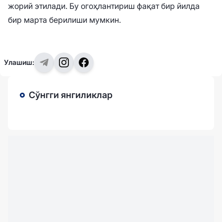
жорий этилади. Бу огоҳлантириш фақат бир йилда
бир марта берилиши мумкин.
Улашиш:
Сўнгги янгиликлар