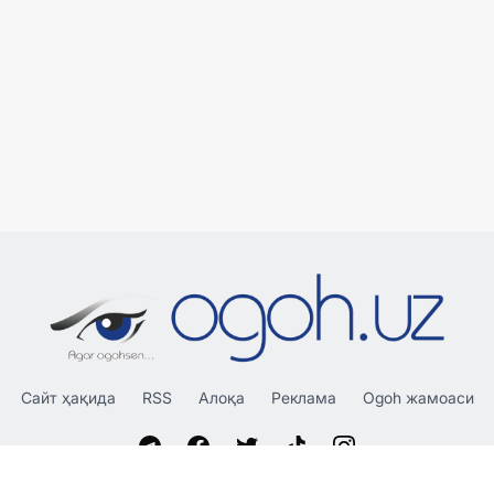
Сайт ҳақида
RSS
Алоқа
Реклама
Ogoh жамоаси