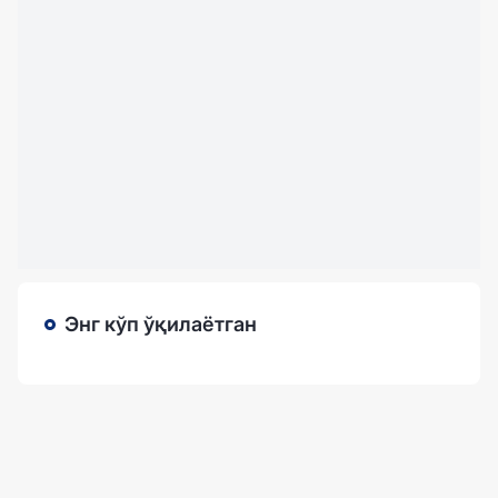
Энг кўп ўқилаётган