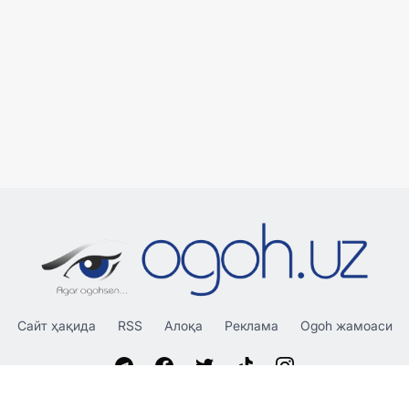
Сайт ҳақида
RSS
Алоқа
Реклама
Ogoh жамоаси