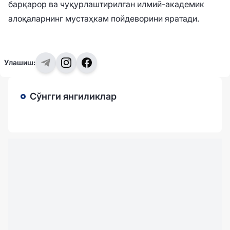
барқарор ва чуқурлаштирилган илмий-академик
алоқаларнинг мустаҳкам пойдеворини яратади.
Улашиш:
Сўнгги янгиликлар