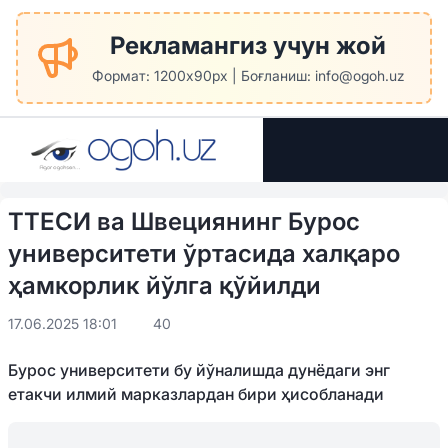
Рекламангиз учун жой
Формат: 1200x90px | Боғланиш: info@ogoh.uz
ТТЕСИ ва Швециянинг Бурос
университети ўртасида халқаро
ҳамкорлик йўлга қўйилди
17.06.2025 18:01
40
Бурос университети бу йўналишда дунёдаги энг
етакчи илмий марказлардан бири ҳисобланади