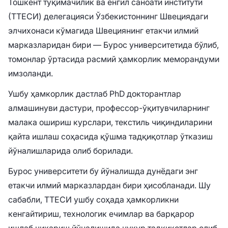
Тошкент тўқимачилик ва енгил саноати институти
(ТТЕСИ) делегацияси Ўзбекистоннинг Швециядаги
элчихонаси кўмагида Швециянинг етакчи илмий
марказларидан бири — Бурос университетида бўлиб,
томонлар ўртасида расмий ҳамкорлик меморандуми
имзоланди.
Ушбу ҳамкорлик дастлаб PhD докторантлар
алмашинуви дастури, профессор-ўқитувчиларнинг
малака ошириш курслари, текстиль чиқиндиларини
қайта ишлаш соҳасида қўшма тадқиқотлар ўтказиш
йўналишларида олиб борилади.
Бурос университети бу йўналишда дунёдаги энг
етакчи илмий марказлардан бири ҳисобланади. Шу
сабабли, ТТЕСИ ушбу соҳада ҳамкорликни
кенгайтириш, технологик ечимлар ва барқарор