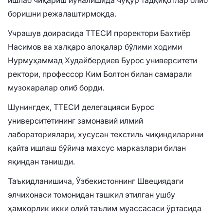
ишлаб чиқариш йўналишида чуқур тадқиқотлар олиб
боришни режалаштирмоқда.
Учрашув доирасида ТТЕСИ проректори Бахтиёр
Насимов ва халқаро алоқалар бўлими ходими
Нурмуҳаммад Худайбердиев Бурос университети
ректори, профессор Ким Болтон билан самарали
музокаралар олиб борди.
Шунингдек, ТТЕСИ делегацияси Бурос
университетининг замонавий илмий
лабораториялари, хусусан текстиль чиқиндиларини
қайта ишлаш бўйича махсус марказлари билан
яқиндан танишди.
Таъкидланишича, Ўзбекистоннинг Швециядаги
элчихонаси томонидан ташкил этилган ушбу
ҳамкорлик икки олий таълим муассасаси ўртасида