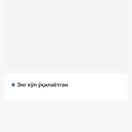
Энг кўп ўқилаётган