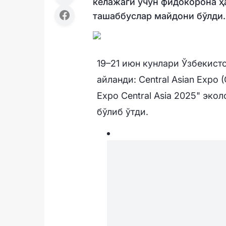
келажаги учун фидокорона ҳа
ташаббуслар майдони бўлди.
19–21 июн кунлари Ўзбекист
айланди: Central Asian Expo
Expo Central Asia 2025" эко
бўлиб ўтди.