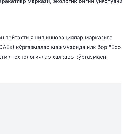
ракатлар маркази, экологик онгни уйғотувчи
он пойтахти яшил инновациялар марказига
 (CAEx) кўргазмалар мажмуасида илк бор "Eco
логик технологиялар халқаро кўргазмаси