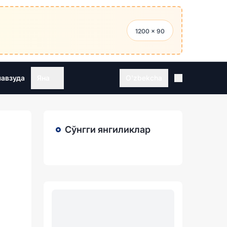
1200 × 90
мавзуда
Яна
O'zbekcha
Сўнгги янгиликлар