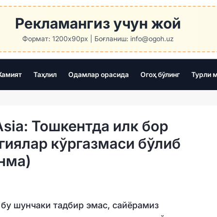
Рекламангиз учун жой
Формат: 1200x90px | Боғланиш: info@ogoh.uz
амият
Таҳлил
Одамлар орасида
Огоҳ бўлинг
Турли 
Asia: Тошкентда илк бор
гиялар кўргазмаси бўлиб
нма)
— бу шунчаки тадбир эмас, сайёрамиз