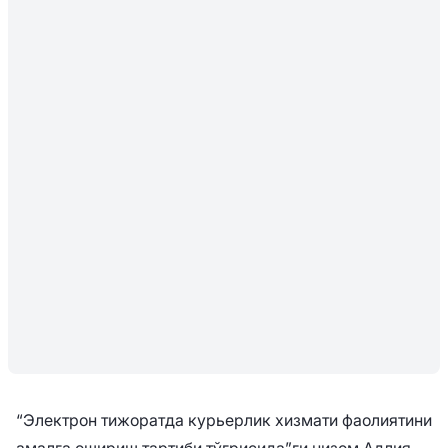
“Электрон тижоратда курьерлик хизмати фаолиятини