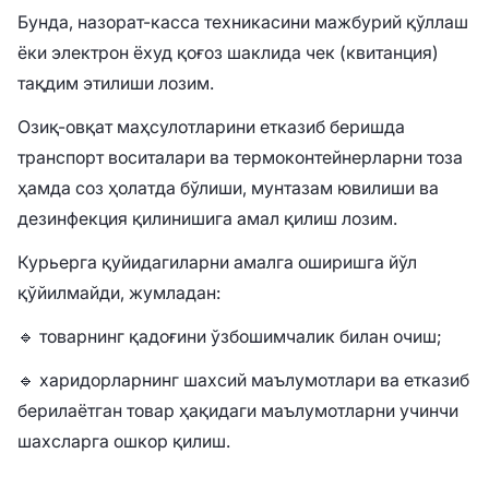
Бунда, назорат-касса техникасини мажбурий қўллаш
ёки электрон ёхуд қоғоз шаклида чек (квитанция)
тақдим этилиши лозим.
Озиқ-овқат маҳсулотларини етказиб беришда
транспорт воситалари ва термоконтейнерларни тоза
ҳамда соз ҳолатда бўлиши, мунтазам ювилиши ва
дезинфекция қилинишига амал қилиш лозим.
Курьерга қуйидагиларни амалга оширишга йўл
қўйилмайди, жумладан:
🔹 товарнинг қадоғини ўзбошимчалик билан очиш;
🔹 харидорларнинг шахсий маълумотлари ва етказиб
берилаётган товар ҳақидаги маълумотларни учинчи
шахсларга ошкор қилиш.