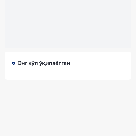
Энг кўп ўқилаётган