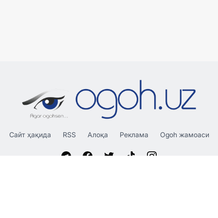
Сайт ҳақида
RSS
Алоқа
Реклама
Ogoh жамоаси
«OGOH.UZ»
сайтида эълон қилинган материаллардан
нусха кўчириш, тарқатиш ва бошқа шаклларда фойдаланиш
фақат таҳририят ёзма розилиги билан амалга оширилиши
мумкин.