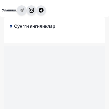
Улашиш:
Сўнгги янгиликлар