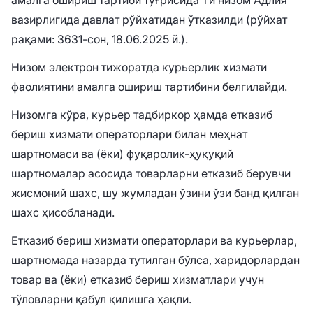
амалга ошириш тартиби тўғрисида”ги низом Адлия
вазирлигида давлат рўйхатидан ўтказилди (рўйхат
рақами: 3631-сон, 18.06.2025 й.).
Низом электрон тижоратда курьерлик хизмати
фаолиятини амалга ошириш тартибини белгилайди.
Низомга кўра, курьер тадбиркор ҳамда етказиб
бериш хизмати операторлари билан меҳнат
шартномаси ва (ёки) фуқаролик-ҳуқуқий
шартномалар асосида товарларни етказиб берувчи
жисмоний шахс, шу жумладан ўзини ўзи банд қилган
шахс ҳисобланади.
Етказиб бериш хизмати операторлари ва курьерлар,
шартномада назарда тутилган бўлса, харидорлардан
товар ва (ёки) етказиб бериш хизматлари учун
тўловларни қабул қилишга ҳақли.