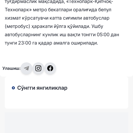
туғдирмаслик мақсадида, «Технопарк-Қипчоқ-
Технопарк» метро бекатлари оралиғида бепул
хизмат кўрсатувчи катта сиғимли автобуслар
(метробус) ҳаракати йўлга қўйилади. Ушбу
автобусларнинг кунлик иш вақти тонгги 05:00 дан
тунги 23:00 га қадар амалга оширилади.
Улашиш:
Сўнгги янгиликлар