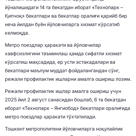
йўналишидаги 14 та бекатдан иборат «Технопарк –
Қипчоқ» бекатлари ва бекатлар оралиғи қарийб бир
неча йилдан буён йўловчиларга хизмат кўрсатиб
келмоқда.
Метро поездлар ҳаракати ва йўловчилар
хавфсизлигини таъминлаш ҳамда сифатли хизмат
кўрсатиш мақсадида, ер усти эстакадалари ва
бекатлари маълум муддат фойдалангандан сўнг,
режали профилактик ишларни амалга ошириш лозим.
Режали профилактик ишлар амалга ошириш учун
2025 йил 2 август санасидан бошлаб, 6 та бекатдан
иборат «Технопарк – Янгиобод» бекатлари оралиғида
метро поездлар ҳаракати тўхтатилади.
Тошкент метрополитени йўловчиларга ноқулайлик