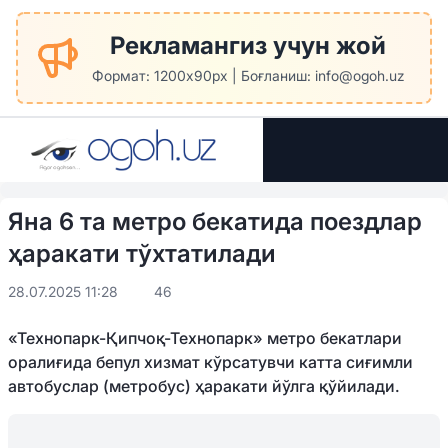
Рекламангиз учун жой
Формат: 1200x90px | Боғланиш: info@ogoh.uz
Яна 6 та метро бекатида поездлар
ҳаракати тўхтатилади
28.07.2025 11:28
46
«Технопарк-Қипчоқ-Технопарк» метро бекатлари
оралиғида бепул хизмат кўрсатувчи катта сиғимли
автобуслар (метробус) ҳаракати йўлга қўйилади.