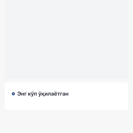
Энг кўп ўқилаётган