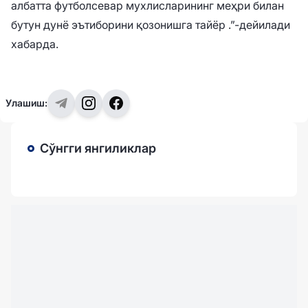
албатта футболсевар мухлисларининг меҳри билан
бутун дунё эътиборини қозонишга тайёр .”-дейилади
хабарда.
Улашиш:
Сўнгги янгиликлар