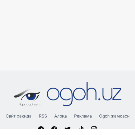
Сайт ҳақида
RSS
Алоқа
Реклама
Ogoh жамоаси