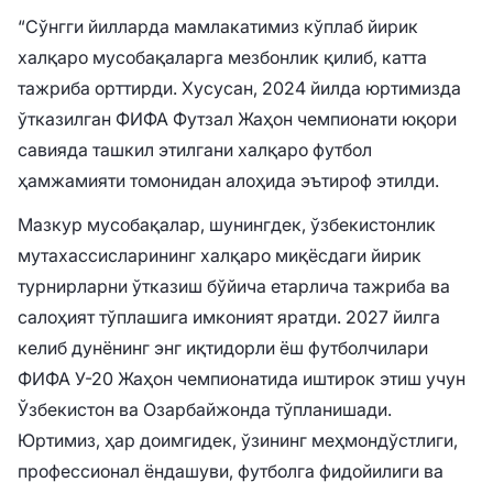
“Сўнгги йилларда мамлакатимиз кўплаб йирик
халқаро мусобақаларга мезбонлик қилиб, катта
тажриба орттирди. Хусусан, 2024 йилда юртимизда
ўтказилган ФИФА Футзал Жаҳон чемпионати юқори
савияда ташкил этилгани халқаро футбол
ҳамжамияти томонидан алоҳида эътироф этилди.
Мазкур мусобақалар, шунингдек, ўзбекистонлик
мутахассисларининг халқаро миқёсдаги йирик
турнирларни ўтказиш бўйича етарлича тажриба ва
салоҳият тўплашига имконият яратди. 2027 йилга
келиб дунёнинг энг иқтидорли ёш футболчилари
ФИФА У-20 Жаҳон чемпионатида иштирок этиш учун
Ўзбекистон ва Озарбайжонда тўпланишади.
Юртимиз, ҳар доимгидек, ўзининг меҳмондўстлиги,
профессионал ёндашуви, футболга фидойилиги ва