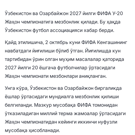
Ўзбекистон ва Озарбайжон 2027 йилги ФИФА У-20
Жаҳон чемпионатига мезбонлик қилади. Бу ҳақда
Ўзбекистон футбол ассоциацияси хабар берди.
Қайд этилишича, 2 октябрь куни ФИФА Кенгашининг
навбатдаги йиғилиши бўлиб ўтган. Йиғилишда кун
тартибидан ўрин олган муҳим масалалар қаторида
2027 йилги 20 ёшгача футболчилар ўртасидаги
Жаҳон чемпионати мезбонлари аниқланган.
Унга кўра, Ўзбекистон ва Озарбайжон биргаликда
ёшлар ўртасидаги мундиалга мезбонлик қилиши
белгиланди. Мазкур мусобақа ФИФА томонидан
ўтказиладиган миллий терма жамоалар ўртасидаги
Жаҳон чемпионатидан кейинги иккинчи нуфузли
мусобақа ҳисобланади.