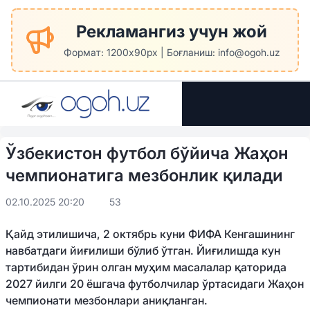
Рекламангиз учун жой
Формат: 1200x90px | Боғланиш: info@ogoh.uz
Ўзбекистон футбол бўйича Жаҳон
чемпионатига мезбонлик қилади
02.10.2025 20:20
53
Қайд этилишича, 2 октябрь куни ФИФА Кенгашининг
навбатдаги йиғилиши бўлиб ўтган. Йиғилишда кун
тартибидан ўрин олган муҳим масалалар қаторида
2027 йилги 20 ёшгача футболчилар ўртасидаги Жаҳон
чемпионати мезбонлари аниқланган.