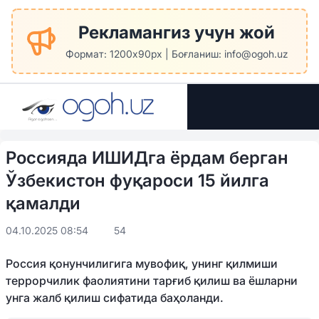
Рекламангиз учун жой
Формат: 1200x90px | Боғланиш: info@ogoh.uz
Россияда ИШИДга ёрдам берган
Ўзбекистон фуқароси 15 йилга
қамалди
04.10.2025 08:54
54
Россия қонунчилигига мувофиқ, унинг қилмиши
террорчилик фаолиятини тарғиб қилиш ва ёшларни
унга жалб қилиш сифатида баҳоланди.