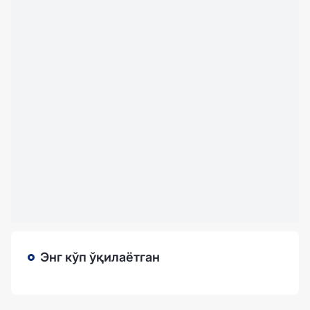
Энг кўп ўқилаётган