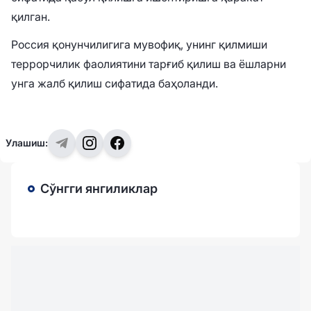
қилган.
Россия қонунчилигига мувофиқ, унинг қилмиши
террорчилик фаолиятини тарғиб қилиш ва ёшларни
унга жалб қилиш сифатида баҳоланди.
Улашиш:
Сўнгги янгиликлар