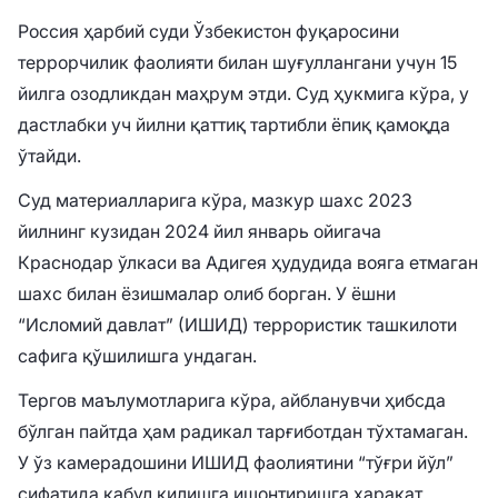
Россия ҳарбий суди Ўзбекистон фуқаросини
террорчилик фаолияти билан шуғуллангани учун 15
йилга озодликдан маҳрум этди. Суд ҳукмига кўра, у
дастлабки уч йилни қаттиқ тартибли ёпиқ қамоқда
ўтайди.
Суд материалларига кўра, мазкур шахс 2023
йилнинг кузидан 2024 йил январь ойигача
Краснодар ўлкаси ва Адигея ҳудудида вояга етмаган
шахс билан ёзишмалар олиб борган. У ёшни
“Исломий давлат” (ИШИД) террористик ташкилоти
сафига қўшилишга ундаган.
Тергов маълумотларига кўра, айбланувчи ҳибсда
бўлган пайтда ҳам радикал тарғиботдан тўхтамаган.
У ўз камерадошини ИШИД фаолиятини “тўғри йўл”
сифатида қабул қилишга ишонтиришга ҳаракат