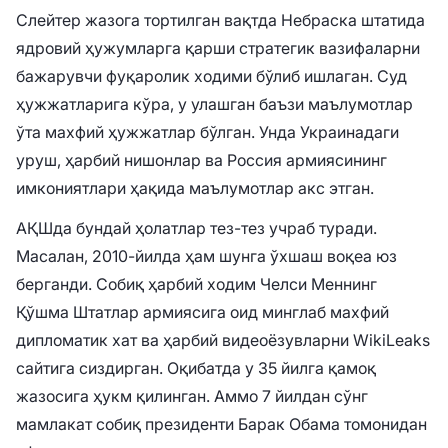
Слейтер жазога тортилган вақтда Небраска штатида
ядровий ҳужумларга қарши стратегик вазифаларни
бажарувчи фуқаролик ходими бўлиб ишлаган. Суд
ҳужжатларига кўра, у улашган баъзи маълумотлар
ўта махфий ҳужжатлар бўлган. Унда Украинадаги
уруш, ҳарбий нишонлар ва Россия армиясининг
имкониятлари ҳақида маълумотлар акс этган.
АҚШда бундай ҳолатлар тез-тез учраб туради.
Масалан, 2010-йилда ҳам шунга ўхшаш воқеа юз
берганди. Собиқ ҳарбий ходим Челси Меннинг
Қўшма Штатлар армиясига оид минглаб махфий
дипломатик хат ва ҳарбий видеоёзувларни WikiLeaks
сайтига сиздирган. Оқибатда у 35 йилга қамоқ
жазосига ҳукм қилинган. Аммо 7 йилдан сўнг
мамлакат собиқ президенти Барак Обама томонидан