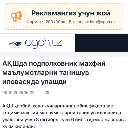
Рекламангиз учун жой
Формат: 1200x90px | Боғланиш: info@ogoh.uz
АҚШда подполковник махфий
маълумотларни танишув
иловасида улашди
09.10.2025 16:22
29
АҚШ ҳарбий-ҳаво кучларининг собиқ фуқаролик
ходими махфий маълумотларни танишув иловасида
улашгани учун 8 октябрь куни 6 йилга қамоқ жазосига
ҳукм қилинди.