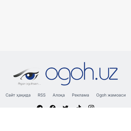
Сайт ҳақида
RSS
Алоқа
Реклама
Ogoh жамоаси
«OGOH.UZ»
сайтида эълон қилинган материаллардан
нусха кўчириш, тарқатиш ва бошқа шаклларда фойдаланиш