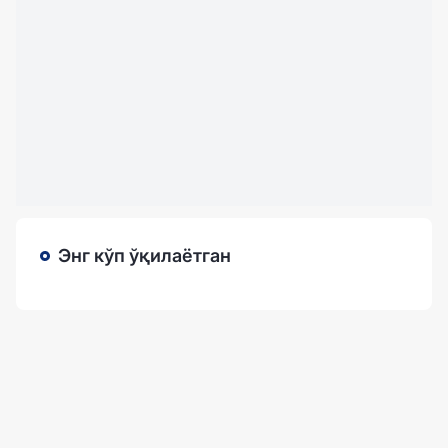
Энг кўп ўқилаётган