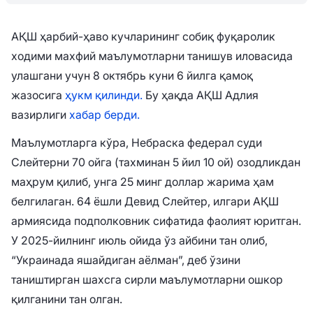
АҚШ ҳарбий-ҳаво кучларининг собиқ фуқаролик
ходими махфий маълумотларни танишув иловасида
улашгани учун 8 октябрь куни 6 йилга қамоқ
жазосига
ҳукм қилинди.
Бу ҳақда АҚШ Адлия
вазирлиги
хабар берди.
Маълумотларга кўра, Небраска федерал суди
Слейтерни 70 ойга (тахминан 5 йил 10 ой) озодликдан
маҳрум қилиб, унга 25 минг доллар жарима ҳам
белгилаган. 64 ёшли Девид Слейтер, илгари АҚШ
армиясида подполковник сифатида фаолият юритган.
У 2025-йилнинг июль ойида ўз айбини тан олиб,
“Украинада яшайдиган аёлман”, деб ўзини
таништирган шахсга сирли маълумотларни ошкор
қилганини тан олган.