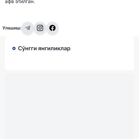
афв этилган.
Улашиш:
Сўнгги янгиликлар