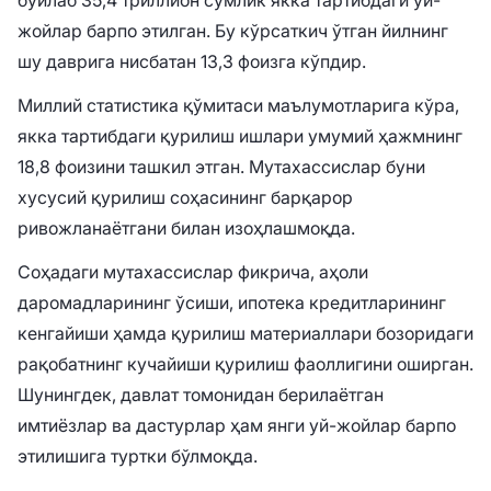
бўйлаб 35,4 триллион сўмлик якка тартибдаги уй-
жойлар барпо этилган. Бу кўрсаткич ўтган йилнинг
шу даврига нисбатан 13,3 фоизга кўпдир.
Миллий статистика қўмитаси маълумотларига кўра,
якка тартибдаги қурилиш ишлари умумий ҳажмнинг
18,8 фоизини ташкил этган. Мутахассислар буни
хусусий қурилиш соҳасининг барқарор
ривожланаётгани билан изоҳлашмоқда.
Соҳадаги мутахассислар фикрича, аҳоли
даромадларининг ўсиши, ипотека кредитларининг
кенгайиши ҳамда қурилиш материаллари бозоридаги
рақобатнинг кучайиши қурилиш фаоллигини оширган.
Шунингдек, давлат томонидан берилаётган
имтиёзлар ва дастурлар ҳам янги уй-жойлар барпо
этилишига туртки бўлмоқда.