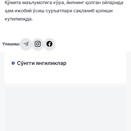
Қўмита маълумотига кўра, йилнинг қолган ойларида
ҳам ижобий ўсиш суръатлари сақланиб қолиши
кутилмоқда.
Улашиш:
Сўнгги янгиликлар