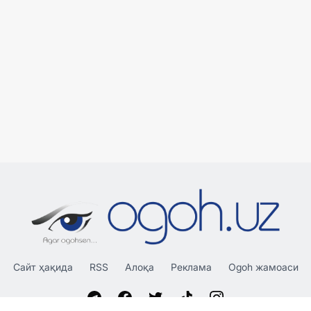
Сайт ҳақида
RSS
Алоқа
Реклама
Ogoh жамоаси