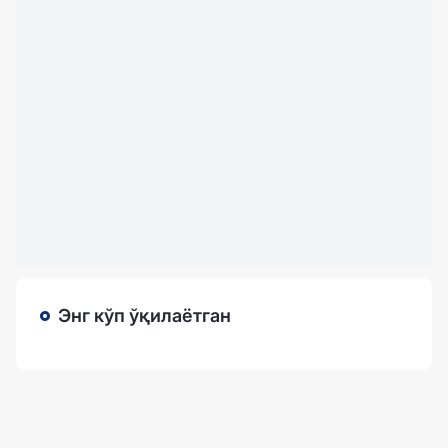
Энг кўп ўқилаётган