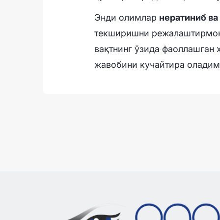
Энди олимлар
нератиниб ва
текширишни режалаштирмоқд
вақтнинг ўзида фаоллашган 
жавобини кучайтира оладими