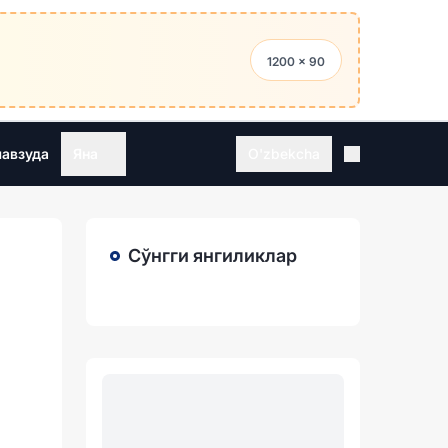
1200 × 90
мавзуда
Яна
O'zbekcha
Сўнгги янгиликлар