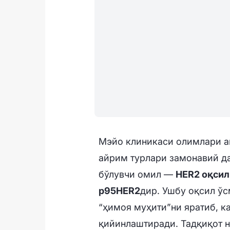
Мэйо клиникаси олимлари а
айрим турлари замонавий д
бўлувчи омил —
HER2 оқсил
p95HER2
дир. Ушбу оқсил ў
“ҳимоя муҳити”ни яратиб, 
қийинлаштиради. Тадқиқот 