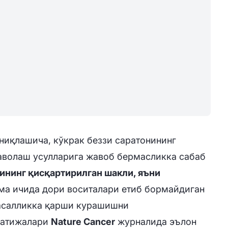
ниқлашича, кўкрак беззи саратонининг
аволаш усулларига жавоб бермасликка сабаб
ининг қисқартирилган шакли, яъни
сма ичида дори воситалари етиб бормайдиган
касалликка қарши курашишни
натижалари
Nature Cancer
журналида эълон