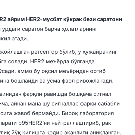
R2 айрим HER2-мусбат кўкрак бези саратони
 турдаги саратон барча ҳолатларнинг
кил этади.
жойлашган ретсептор бўлиб, у ҳужайранинг
га солади. HER2 меъёрда бўлганда
ўсади, аммо бу оқсил меъёридан ортиб
лина бошлайди ва ўсма фаол ривожланади.
еинидан фарқли равишда бошқача сигнал
ча, айнан мана шу сигналлар фарқи сабабли
сига жавоб бермайди. Бироқ лаборатория
арати p95HER2’ни нейтраллаштириб, рак
лиқ йўқ қилишга қодир эканлиги аниқланган.