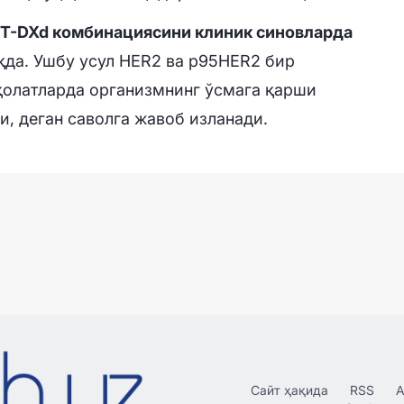
 T-DXd комбинациясини клиник синовларда
а. Ушбу усул HER2 ва p95HER2 бир
ҳолатларда организмнинг ўсмага қарши
, деган саволга жавоб изланади.
Сайт ҳақида
RSS
А