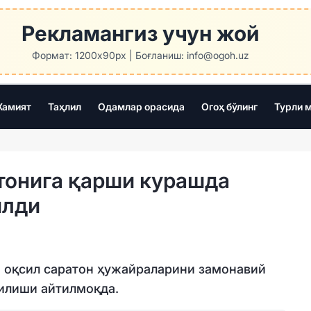
Рекламангиз учун жой
Формат: 1200x90px | Боғланиш: info@ogoh.uz
амият
Таҳлил
Одамлар орасида
Огоҳ бўлинг
Турли 
атонига қарши курашда
илди
 оқсил саратон ҳужайраларини замонавий
илиши айтилмоқда.