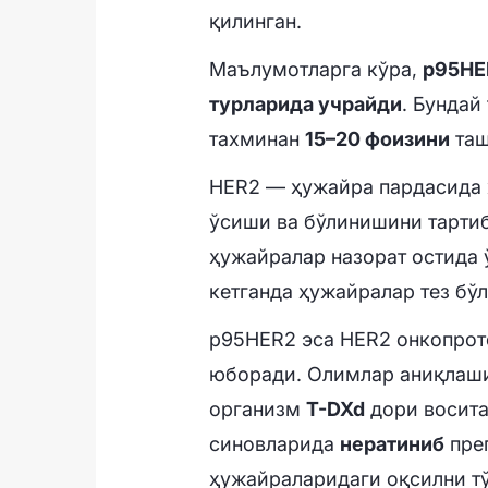
қилинган.
Маълумотларга кўра,
p95HE
турларида учрайди
. Бундай
тахминан
15–20 фоизини
таш
HER2 — ҳужайра пардасида 
ўсиши ва бўлинишини тартиб
ҳужайралар назорат остида 
кетганда ҳужайралар тез бў
p95HER2 эса HER2 онкопрот
юборади. Олимлар аниқлаши
организм
T-DXd
дори восита
синовларида
нератиниб
преп
ҳужайраларидаги оқсилни тў