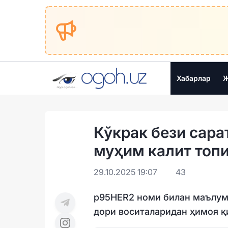
Хабарлар
Ж
Кўкрак бези сар
муҳим калит топ
29.10.2025 19:07
43
p95HER2 номи билан маълум
дори воситаларидан ҳимоя қ