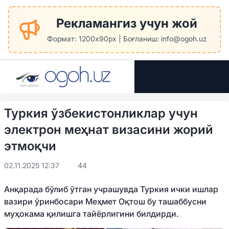
Рекламангиз учун жой
Формат: 1200x90px | Боғланиш: info@ogoh.uz
Туркия ўзбекистонликлар учун
электрон меҳнат визасини жорий
этмоқчи
02.11.2025 12:37
44
Анқарада бўлиб ўтган учрашувда Туркия ички ишлар
вазири ўринбосари Меҳмет Оқтош бу ташаббусни
муҳокама қилишга тайёрлигини билдирди.