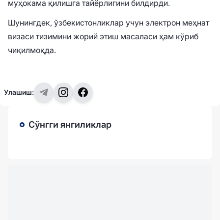
муҳокама қилишга тайёрлигини билдирди.
Шунингдек, ўзбекистонликлар учун электрон меҳнат
визаси тизимини жорий этиш масаласи ҳам кўриб
чиқилмоқда.
Улашиш:
Сўнгги янгиликлар