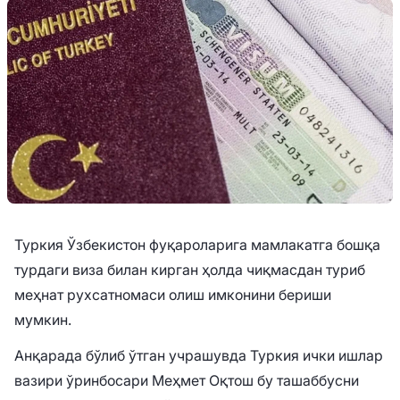
Туркия Ўзбекистон фуқароларига мамлакатга бошқа
турдаги виза билан кирган ҳолда чиқмасдан туриб
меҳнат рухсатномаси олиш имконини бериши
мумкин.
Анқарада бўлиб ўтган учрашувда Туркия ички ишлар
вазири ўринбосари Меҳмет Оқтош бу ташаббусни