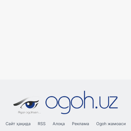
Сайт ҳақида
RSS
Алоқа
Реклама
Ogoh жамоаси