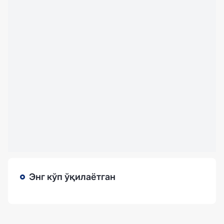
Энг кўп ўқилаётган