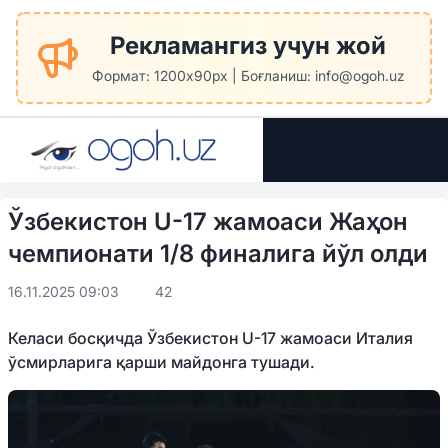
Рекламангиз учун жой
Формат: 1200x90px | Боғланиш: info@ogoh.uz
Ўзбекистон U-17 жамоаси Жаҳон
чемпионати 1/8 финалига йўл олди
16.11.2025 09:03
42
Келаси босқичда Ўзбекистон U-17 жамоаси Италия
ўсмирларига қарши майдонга тушади.