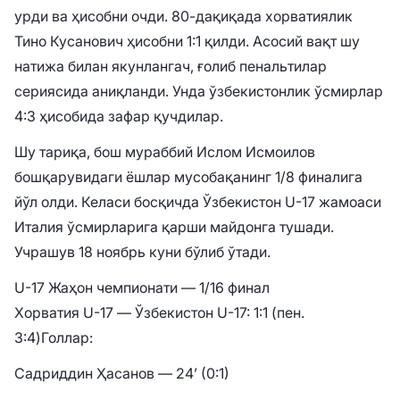
урди ва ҳисобни очди. 80-дақиқада хорватиялик
Тино Кусанович ҳисобни 1:1 қилди. Асосий вақт шу
натижа билан якунлангач, ғолиб пенальтилар
сериясида аниқланди. Унда ўзбекистонлик ўсмирлар
4:3 ҳисобида зафар қучдилар.
Шу тариқа, бош мураббий Ислом Исмоилов
бошқарувидаги ёшлар мусобақанинг 1/8 финалига
йўл олди. Келаси босқичда Ўзбекистон U-17 жамоаси
Италия ўсмирларига қарши майдонга тушади.
Учрашув 18 ноябрь куни бўлиб ўтади.
U-17 Жаҳон чемпионати — 1/16 финал
Хорватия U-17 — Ўзбекистон U-17: 1:1 (пен.
3:4)
Голлар:
Садриддин Ҳасанов — 24’ (0:1)