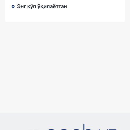
Энг кўп ўқилаётган