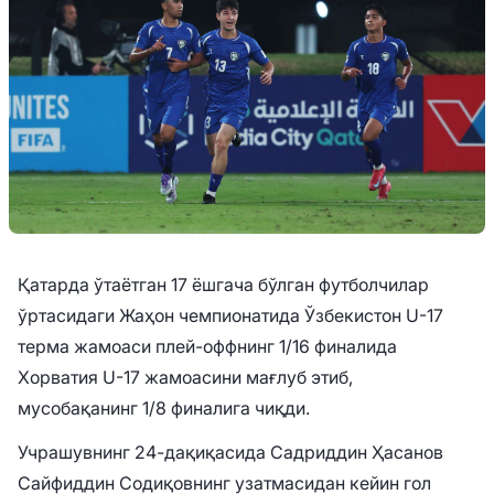
Қатарда ўтаётган 17 ёшгача бўлган футболчилар
ўртасидаги Жаҳон чемпионатида Ўзбекистон U-17
терма жамоаси плей-оффнинг 1/16 финалида
Хорватия U-17 жамоасини мағлуб этиб,
мусобақанинг 1/8 финалига чиқди.
Учрашувнинг 24-дақиқасида Садриддин Ҳасанов
Сайфиддин Содиқовнинг узатмасидан кейин гол