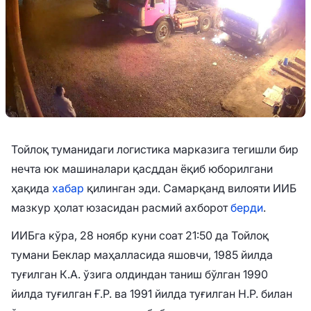
Тойлоқ туманидаги логистика марказига тегишли бир
нечта юк машиналари қасддан ёқиб юборилгани
ҳақида
хабар
қилинган эди. Самарқанд вилояти ИИБ
мазкур ҳолат юзасидан расмий ахборот
берди
.
ИИБга кўра, 28 ноябр куни соат 21:50 да Тойлоқ
тумани Беклар маҳалласида яшовчи, 1985 йилда
туғилган К.А. ўзига олдиндан таниш бўлган 1990
йилда туғилган Ғ.Р. ва 1991 йилда туғилган Н.Р. билан