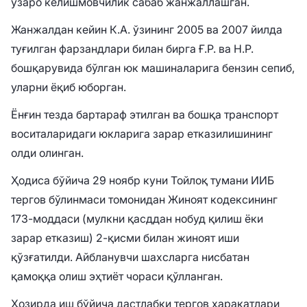
ўзаро келишмовчилик сабаб жанжаллашган.
Жанжалдан кейин К.А. ўзининг 2005 ва 2007 йилда
туғилган фарзандлари билан бирга Ғ.Р. ва Н.Р.
бошқарувида бўлган юк машиналарига бензин сепиб,
уларни ёқиб юборган.
Ёнғин тезда бартараф этилган ва бошқа транспорт
воситаларидаги юкларига зарар етказилишининг
олди олинган.
Ҳодиса бўйича 29 ноябр куни Тойлоқ тумани ИИБ
тергов бўлинмаси томонидан Жиноят кодексининг
173-моддаси (мулкни қасддан нобуд қилиш ёки
зарар етказиш) 2-қисми билан жиноят иши
қўзғатилди. Айбланувчи шахсларга нисбатан
қамоққа олиш эҳтиёт чораси қўлланган.
Ҳозирда иш бўйича дастлабки тергов ҳаракатлари