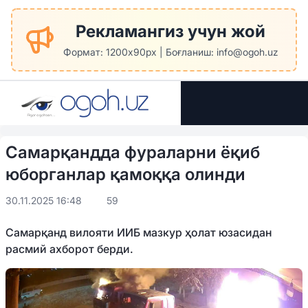
Рекламангиз учун жой
Формат: 1200x90px | Боғланиш: info@ogoh.uz
Самарқандда фураларни ёқиб
юборганлар қамоққа олинди
30.11.2025 16:48
59
Самарқанд вилояти ИИБ мазкур ҳолат юзасидан
расмий ахборот берди.