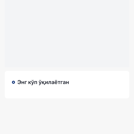
Энг кўп ўқилаётган