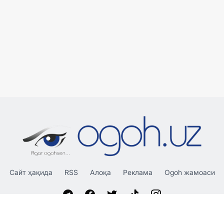
Сайт ҳақида
RSS
Алоқа
Реклама
Ogoh жамоаси
«OGOH.UZ»
сайтида эълон қилинган материаллардан