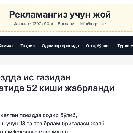
Рекламангиз учун жой
Формат: 1200x90px | Боғланиш: info@ogoh.uz
амият
Таҳлил
Одамлар орасида
Огоҳ бўлинг
Турли 
здда ис газидан
атида 52 киши жабрланди
келган поездда содир бўлиб,
 учун 13 та тез ёрдам бригадаси жалб
р шифохонага етказилган.