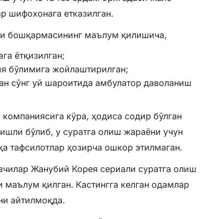
ар шифохонага етказилган.
ги бошқармасининг маълум қилишича,
га ётқизилган;
ия бўлимига жойлаштирилган;
ан сўнг уй шароитида амбулатор даволаниш
 компаниясига кўра, ҳодиса содир бўлган
гишли бўлиб, у суратга олиш жараёни учун
қа тафсилотлар ҳозирча ошкор этилмаган.
вчилар Жанубий Корея сериали суратга олиш
 маълум қилган. Кастингга келган одамлар
ни айтилмоқда.