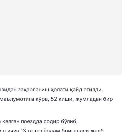
азидан заҳарланиш ҳолати қайд этилди.
маълумотига кўра, 52 киши, жумладан бир
 келган поездда содир бўлиб,
ш учун 13 та тез ёрдам бригадаси жалб