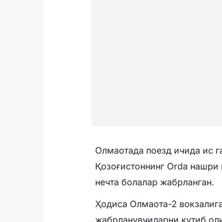
Олмаотада поезд ичида ис г
Қозоғистоннинг Orda нашри 
нечта болалар жабрланган.
Ҳодиса Олмаота-2 вокзалига
жабрланувчиларни кутиб оли