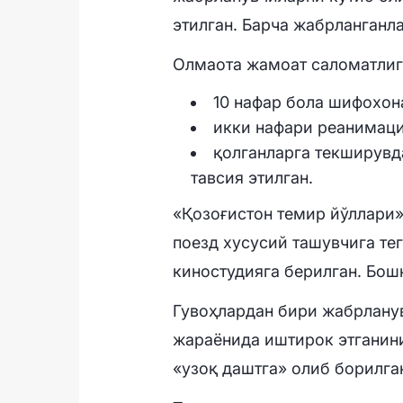
этилган. Барча жабрланганл
Олмаота жамоат саломатли
10 нафар бола шифохона
икки нафари реанимац
қолганларга текширувд
тавсия этилган.
«Қозоғистон темир йўллари»
поезд хусусий ташувчига те
киностудияга берилган. Бош
Гувоҳлардан бири жабрлану
жараёнида иштирок этганини
«узоқ даштга» олиб борилга