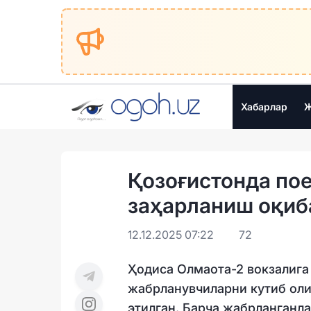
Хабарлар
Ж
Қозоғистонда пое
заҳарланиш оқиб
12.12.2025 07:22
72
Ҳодиса Олмаота-2 вокзалига 
жабрланувчиларни кутиб олиш
этилган. Барча жабрланганла