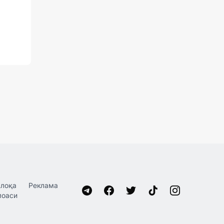
лоқа
Реклама
моаси