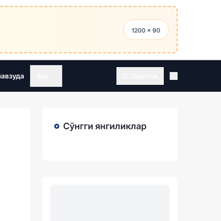
1200 × 90
мавзуда
Яна
O'zbekcha
Сўнгги янгиликлар