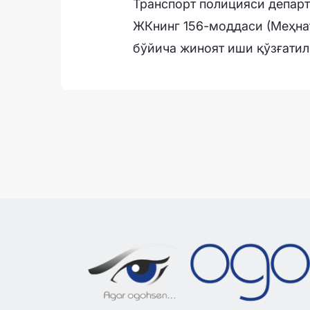
Транспорт полицияси департ
ЖКнинг 156-моддаси (Меҳна
бўйича жиноят иши қўзғатил