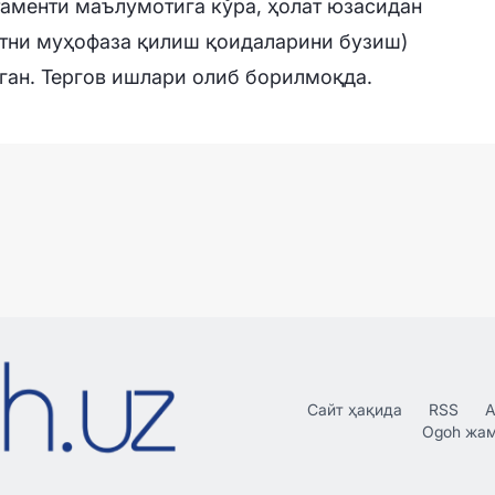
аменти маълумотига кўра, ҳолат юзасидан
тни муҳофаза қилиш қоидаларини бузиш)
ган. Тергов ишлари олиб борилмоқда.
Сайт ҳақида
RSS
А
Ogoh жа