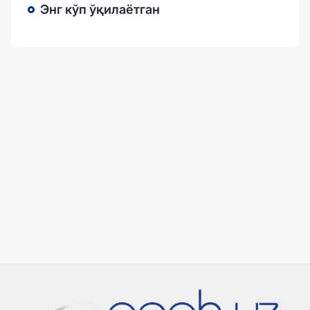
Энг кўп ўқилаётган