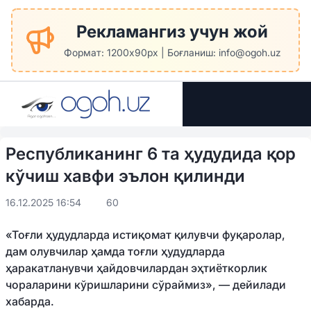
Рекламангиз учун жой
Формат: 1200x90px | Боғланиш: info@ogoh.uz
Республиканинг 6 та ҳудудида қор
кўчиш хавфи эълон қилинди
16.12.2025 16:54
60
«Тоғли ҳудудларда истиқомат қилувчи фуқаролар,
дам олувчилар ҳамда тоғли ҳудудларда
ҳаракатланувчи ҳайдовчилардан эҳтиёткорлик
чораларини кўришларини сўраймиз», — дейилади
хабарда.