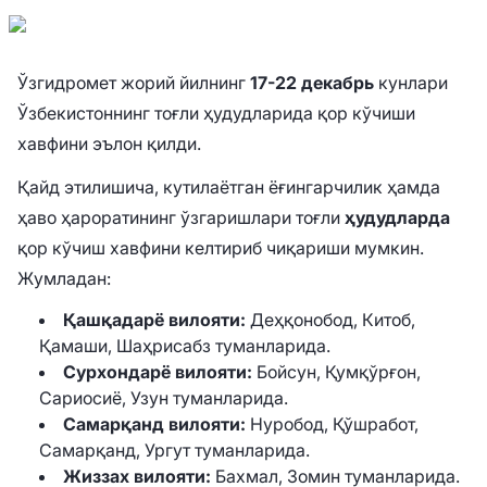
Ўзгидромет жорий йилнинг
17-22 декабрь
кунлари
Ўзбекистоннинг тоғли ҳудудларида қор кўчиши
хавфини эълон қилди.
Қайд этилишича, кутилаётган ёғингарчилик ҳамда
ҳаво ҳароратининг ўзгаришлари тоғли
ҳудудларда
қор кўчиш хавфини келтириб чиқариши мумкин.
Жумладан:
Қашқадарё вилояти:
Деҳқонобод, Китоб,
Қамаши, Шаҳрисабз туманларида.
Сурхондарё вилояти:
Бойсун, Қумқўрғон,
Сариосиё, Узун туманларида.
Самарқанд вилояти:
Нуробод, Қўшработ,
Самарқанд, Ургут туманларида.
Жиззах вилояти:
Бахмал, Зомин туманларида.