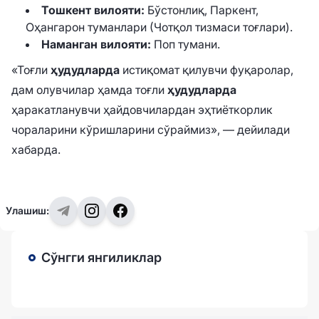
Тошкент вилояти:
Бўстонлиқ, Паркент,
Оҳангарон туманлари (Чотқол тизмаси тоғлари).
Наманган вилояти:
Поп тумани.
«Тоғли
ҳудудларда
истиқомат қилувчи фуқаролар,
дам олувчилар ҳамда тоғли
ҳудудларда
ҳаракатланувчи ҳайдовчилардан эҳтиёткорлик
чораларини кўришларини сўраймиз», — дейилади
хабарда.
Улашиш:
Сўнгги янгиликлар