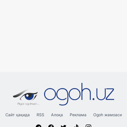
Сайт ҳақида
RSS
Алоқа
Реклама
Ogoh жамоаси