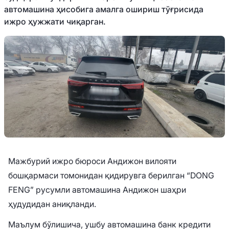
автомашина ҳисобига амалга ошириш тўғрисида
ижро ҳужжати чиқарган.
Мажбурий ижро бюроси Андижон вилояти
бошқармаси томонидан қидирувга берилган “DONG
FENG” русумли автомашина Андижон шаҳри
ҳудудидан аниқланди.
Маълум бўлишича, ушбу автомашина банк кредити