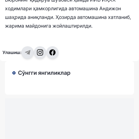
ходимлари ҳамкорлигида автомашина Андижон
шаҳрида аниқланди. Ҳозирда автомашина хатланиб,
жарима майдонига жойлаштирилди.
Улашиш:
Сўнгги янгиликлар