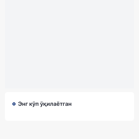
Энг кўп ўқилаётган