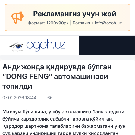
Рекламангиз учун жой
Формат: 1200x90px | Боғланиш: info@ogoh.uz
Андижонда қидирувда бўлган
“DONG FENG” автомашинаси
топилди
07.01.2026 18:44
66
Маълум бўлишича, ушбу автомашина банк кредити
бўйича қарздорлик сабабли гаровга қўйилган.
Қарздор шартнома талабларини бажармагани учун
суд қарзни ундиришни гаров мулки ҳисобланган