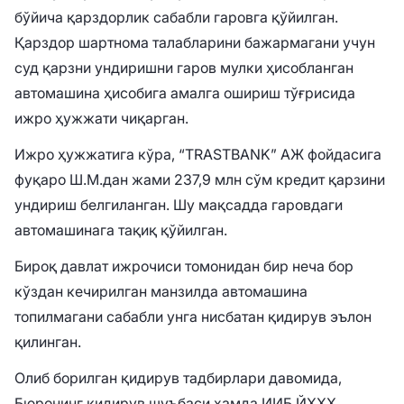
бўйича қарздорлик сабабли гаровга қўйилган.
Қарздор шартнома талабларини бажармагани учун
суд қарзни ундиришни гаров мулки ҳисобланган
автомашина ҳисобига амалга ошириш тўғрисида
ижро ҳужжати чиқарган.
Ижро ҳужжатига кўра, “TRASTBANK” АЖ фойдасига
фуқаро Ш.М.дан жами 237,9 млн сўм кредит қарзини
ундириш белгиланган. Шу мақсадда гаровдаги
автомашинага тақиқ қўйилган.
Бироқ давлат ижрочиси томонидан бир неча бор
кўздан кечирилган манзилда автомашина
топилмагани сабабли унга нисбатан қидирув эълон
қилинган.
Олиб борилган қидирув тадбирлари давомида,
Бюронинг қидирув шуъбаси ҳамда ИИБ ЙҲХХ