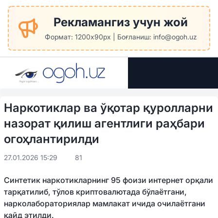
Рекламангиз учун жой
Формат: 1200x90px | Боғланиш: info@ogoh.uz
Наркотиклар ва ўқотар қуролларни
назорат қилиш агентлиги раҳбари
огоҳлантирилди
27.01.2026 15:29
81
Синтетик наркотикларнинг 95 фоизи интернет орқали
тарқатилиб, тўлов криптовалютада бўлаётгани,
нарколабораториялар мамлакат ичида очилаётгани
қайд этилди.