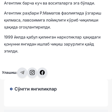
Агентлик барча куч ва воситаларга эга бўлади.
Агентлик раҳбари Р.Маматов фаолиятида ўзгариш
қилмаса, лавозимига лойиқлиги кўриб чиқилиши
ҳақида огоҳлантирилди.
1999 йилда қабул қилинган наркотиклар ҳақидаги
қонунни янгидан ишлаб чиқиш зарурлиги қайд
этилди.
Улашиш:
Сўнгги янгиликлар