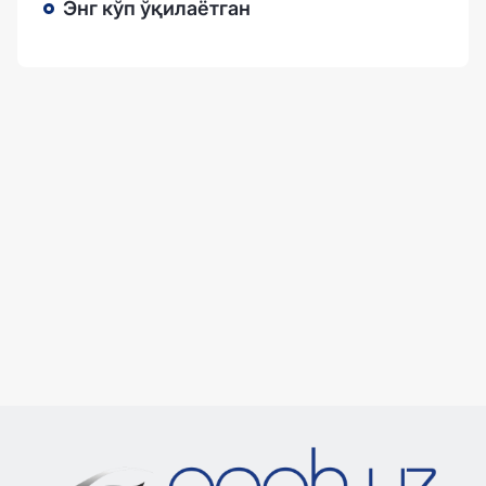
Энг кўп ўқилаётган