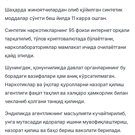
Шаҳарда жиноятчилардан олиб қўйилган синтетик
моддалар сўнгги беш йилда 11 карра ошган.
Синтетик наркотикларнинг 95 фоизи интернет орқали
тарқатилиб, тўлов криптовалютада бўлаётгани,
нарколабораториялар мамлакат ичида очилаётгани
қайд этилди.
Шунингдек, қонунчиликда давлат органларининг бу
борадаги вазифалари ҳам аниқ кўрсатилмаган.
Наркотиклар ва ўқотар қуролларни назорат қилиш
агентлиги фақат таҳлил ва халқаро ҳамкорлик билан
чекланиб қолгани танқид қилинди.
Эндиликда агентликнинг масъулияти кучайтирилиб,
унга мутасадди идоралар ишини мувофиқлаштириш,
назорат қилиш ва баҳо бериш ваколати берилади.