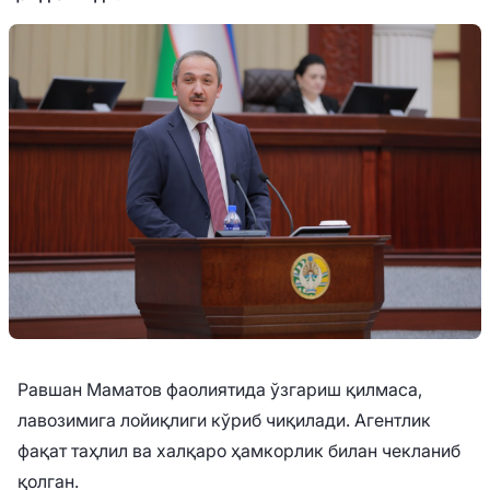
Равшан Маматов фаолиятида ўзгариш қилмаса,
лавозимига лойиқлиги кўриб чиқилади. Агентлик
фақат таҳлил ва халқаро ҳамкорлик билан чекланиб
қолган.