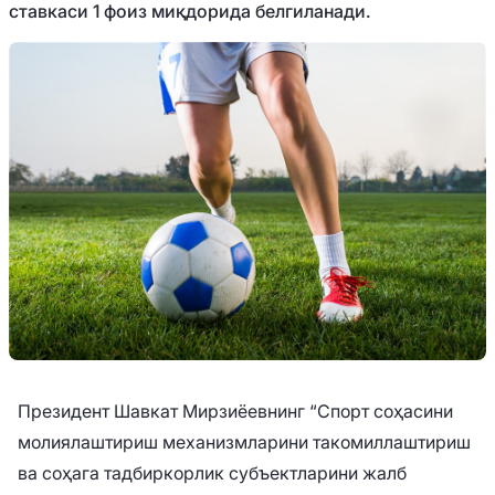
ставкаси 1 фоиз миқдорида белгиланади.
Президент Шавкат Мирзиёевнинг “Спорт соҳасини
молиялаштириш механизмларини такомиллаштириш
ва соҳага тадбиркорлик субъектларини жалб