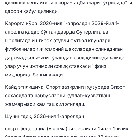
қилишни кенгайтириш чора-тадбирлари тўғрисида”ги
қарори қабул қилинди.
Қарорга кўра, 2026-йил 1-апрелдан 2029-йил 1-
апрелга қадар бўлган даврда Суперлига ва
Пролигада иштирок этувчи футбол клублари
футболчилари жисмоний шахслардан олинадиган
даромад солиғини тўлашдан озод қилинади ҳамда
улар учун ижтимоий солиқ ставкаси 1 фоиз
миқдорида белгиланади.
Қайд этилишича, Спорт вазирлиги ҳузурида Спорт
соҳасида ташаббусларни қўллаб-қувватлаш
жамғармаси ҳам ташкил этилади.
Шунингдек, 2026-йил 1-апрелдан
спорт федерация (уюшма)си фаолияти билан боғлиқ
йиллик барча харажатларнинг камида 20 фоизи