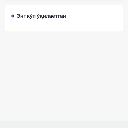
Энг кўп ўқилаётган