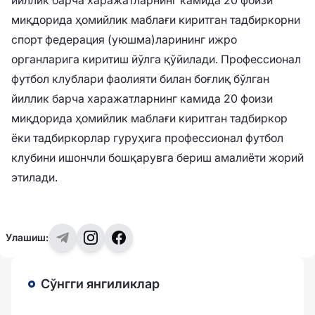
миқдорида ҳомийлик маблағи киритган тадбиркорни
спорт федерация (уюшма)ларининг ижро
органларига киритиш йўлга қўйилади. Профессионал
футбол клублари фаолияти билан боғлиқ бўлган
йиллик барча харажатларнинг камида 20 фоизи
миқдорида ҳомийлик маблағи киритган тадбиркор
ёки тадбиркорлар гуруҳига профессионал футбол
клубини ишончли бошқарувга бериш амалиёти жорий
этилади.
Улашиш:
Сўнгги янгиликлар